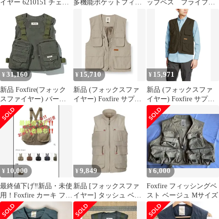
イヤー 6210151 チェス
多機能ポケットフィッ
ップベス フライフィ
トストラップベスト
シングベスト L Foxfire
ッシング ルアー
31,160
15,710
15,971
¥
¥
¥
新品 Foxfire(フォック
新品 (フォックスファ
新品 (フォックスファ
スファイヤー) バーチ
イヤー) Foxfire サプレ
イヤー) Foxfire サプレ
カルタックルベスト オ
ックスガイド ベスト II
ックスガイド ベスト II
リーブ フリー 6210269
5610055 カーキ M
5610055 チャコール M
10,000
9,849
6,000
¥
¥
¥
最終値下げ‼️新品・未使
新品 [フォックスファ
Foxfire フィッシングベ
用！Foxfire カーキ フリ
イヤー] タッシュ ベス
スト ベージュ Mサイズ
ー ベスト
ト 8010549 サンド S