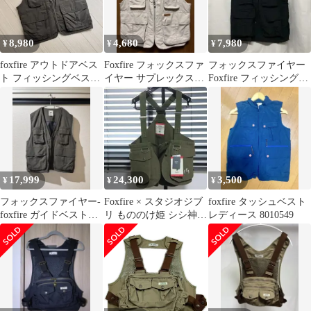
8,980
4,680
7,980
¥
¥
¥
foxfire アウトドアベス
Foxfire フォックスファ
フォックスファイヤー
ト フィッシングベスト
イヤー サプレックスガ
Foxfire フィッシングベ
多機能ポケット
イドベストII Mサイズ
スト M L1888
17,999
24,300
3,500
¥
¥
¥
フォックスファイヤー-
Foxfire × スタジオジブ
foxfire タッシュベスト
foxfire ガイドベスト
リ もののけ姫 シシ神の
レディース 8010549
XL
森 ツールベスト