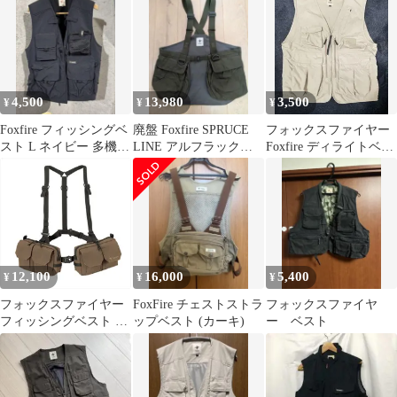
4,500
13,980
3,500
¥
¥
¥
Foxfire フィッシングベ
廃盤 Foxfire SPRUCE
フォックスファイヤー
スト L ネイビー 多機能
LINE アルフラックス
Foxfire ディライトベス
ベスト アウトドア
タックルベスト
ト
12,100
16,000
5,400
¥
¥
¥
フォックスファイヤー
FoxFire チェストストラ
フォックスファイヤ
フィッシングベスト リ
ップベスト (カーキ)
ー ベスト
バースカウトRSパック
ベスト カーキ