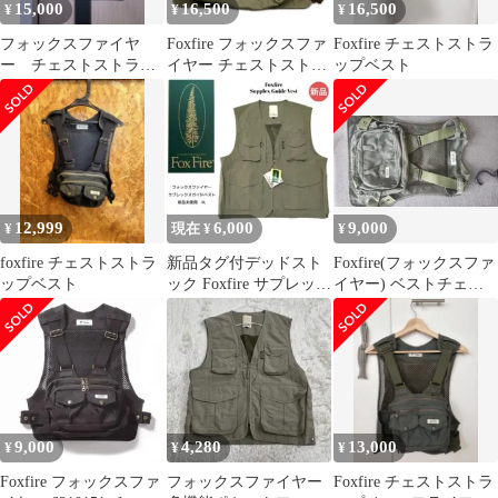
15,000
16,500
16,500
¥
¥
¥
フォックスファイヤ
Foxfire フォックスファ
Foxfire チェストストラ
ー チェストストラッ
イヤー チェストストラ
ップベスト
プベスト ブラック
ップベスト
12,999
6,000
9,000
¥
現在 ¥
¥
foxfire チェストストラ
新品タグ付デッドスト
Foxfire(フォックスファ
ップベスト
ック Foxfire サプレック
イヤー) ベストチェス
スガイドベスト カーキ
ト ストラップ ベスト
XL
9,000
4,280
13,000
¥
¥
¥
Foxfire フォックスファ
フォックスファイヤー
Foxfire チェストストラ