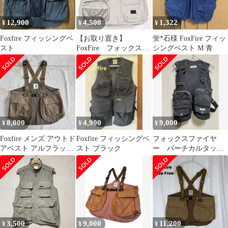
12,900
4,500
1,322
¥
¥
¥
Foxfire フィッシングベ
【お取り置き】
蛍*石様 FoxFire フィッ
スト
FoxFire フォックスフ
シングベスト M 青
ァイア フィッシング
ベスト ベスト
8,000
4,900
9,000
¥
¥
¥
Foxfire メンズ アウトド
Foxfire フィッシングベ
フォックスファイヤ
アベスト アルフラック
スト ブラック
ー バーチカルタック
スタックルベスト
ルベスト
3,500
9,000
11,200
¥
¥
¥