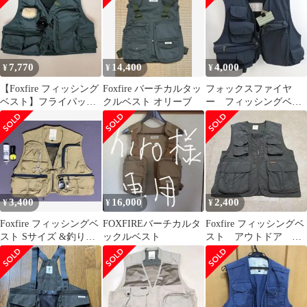
7,770
14,400
4,000
¥
¥
¥
【Foxfire フィッシング
Foxfire バーチカルタッ
フォックスファイヤ
ベスト】フライパッチ
クルベスト オリーブ
ー フィッシングベス
とドライシェイクホル
ト Mサイズ
ダー付き
3,400
16,000
2,400
¥
¥
¥
Foxfire フィッシングベ
FOXFIREバーチカルタ
Foxfire フィッシングベ
スト Sサイズ &釣り用
ックルベスト
スト アウトドア ダ
品セット
ークグレー M