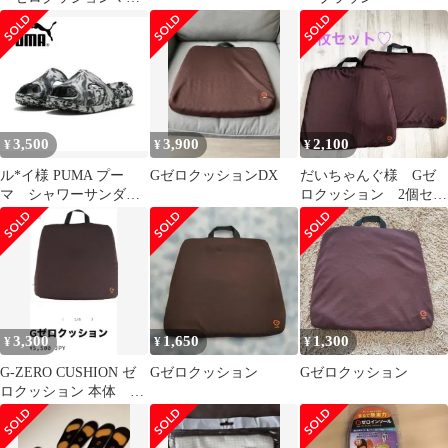
メロ02ピュア21
3,500
3,900
2,100
¥
¥
¥
ル*イ様 PUMA プー
GゼロクッションDX
だいちゃんぐ様 Gゼ
マ シャワーサンダル
ロクッション 2個セッ
ソフトライド ゼロG
ト☆
26cm
3,300
1,650
1,300
¥
¥
¥
G-ZERO CUSHION ゼ
Gゼロクッション
Gゼロクッション
ロクッション 本体 ブ
ラウン