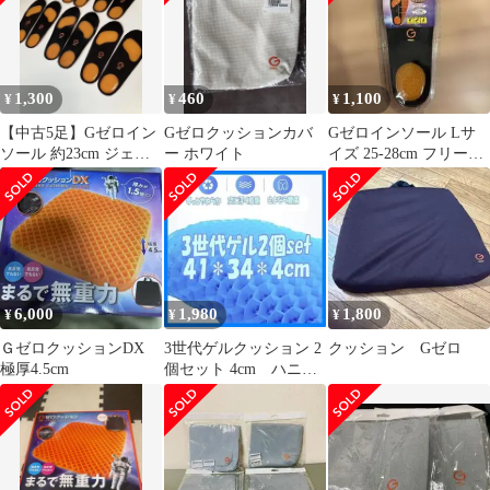
1,300
460
1,100
¥
¥
¥
【中古5足】Gゼロイン
Gゼロクッションカバ
Gゼロインソール Lサ
ソール 約23cm ジェル
ー ホワイト
イズ 25-28cm フリーカ
衝撃吸収
ット
6,000
1,980
1,800
¥
¥
¥
ＧゼロクッションDX
3世代ゲルクッション 2
クッション Gゼロ
極厚4.5cm
個セット 4cm ハニカ
ムゲルクッション