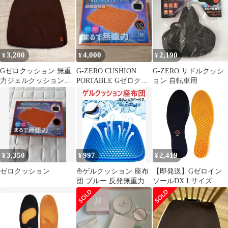
3,200
4,000
2,190
¥
¥
¥
Gゼロクッション 無重
G-ZERO CUSHION
G-ZERO サドルクッシ
力ジェルクッション
PORTABLE Gゼロクッ
ョン 自転車用
（箱なし）
ションポータブル
3,350
997
2,419
¥
¥
¥
ゼロクッション
⛵ゲルクッション 座布
【即発送】Gゼロイン
団 ブルー 反発無重力
ソールDX Lサイズ
ハニカム構造 通気性 椅
（25-28cm） 衝撃吸収
子用 車用シート 腰痛
中敷き 立ち仕事 疲れな
在宅ワーク 自宅用 体圧
い スポーツ 抗菌防臭
分散 座り心地の良い持
抗菌 防臭