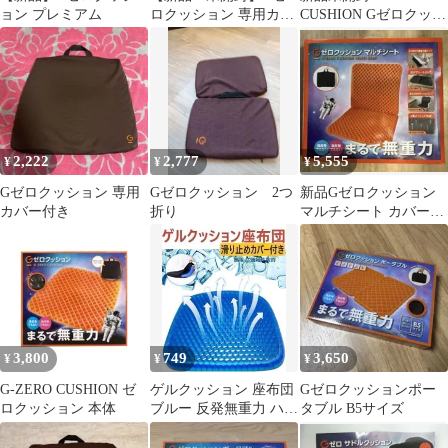
ョン プレミアム
ロクッション 専用カバ
CUSHION Gゼロクッシ
ー アイボリー 2枚
ョン
2,222
2,777
5,555
¥
¥
¥
Gゼロクッション 専用
Gゼロクッション 2つ
新品Gゼロクッション
カバー付き
折り
マルチシート カバー付
き ゲルクッション
3,800
749
3,650
¥
¥
¥
G-ZERO CUSHION ゼ
ゲルクッション 座布団
Gゼロクッションポー
ロクッション 本体
ブルー 反発無重力 ハニ
タブル B5サイズ
カム構造 通気性椅子用
車用シート