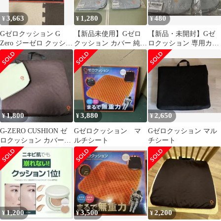
3,663
1,280
480
¥
¥
¥
Gゼロクッション G
【新品未使用】Gゼロ
【新品・未開封】Gゼ
Zero ジーゼロ クッショ
クッション カバー 純正
ロクッション 専用カバ
ン 座布団 車 新品
4枚セット
ー グレー 2枚①
1,800
3,880
2,650
¥
¥
¥
G-ZERO CUSHION ゼ
Gゼロクッション マ
Gゼロクッション マル
ロクッション カバー付
ルチシート
チシート
き 替え白カバー未使
用付き
1,200
3,500
2,200
¥
¥
¥