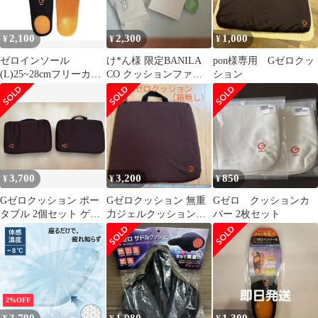
ち運び便利なブラック
滑り止めカバー付き
2,100
2,300
1,000
¥
¥
¥
ゼロインソール
け*ん様 限定BANILA
pon様専用 Gゼロクッ
(L)25~28cmフリーカッ
CO クッションファン
ション
ト
デーション 4g ゼロ成
分 1
3,700
3,200
850
¥
¥
¥
Gゼロクッション ポー
Gゼロクッション 無重
Gゼロ クッションカ
タブル 2個セット ゲル
力ジェルクッション
バー 2枚セット
クッション ジェルクッ
（箱なし）
ション
2%OFF