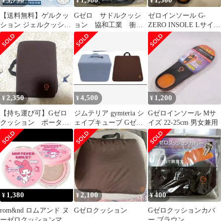
3,790
1,980
1,300
¥
¥
¥
【送料無料】ゲルクッ
Gゼロ サドルクッシ
ゼロインソール G-
ション ジェルクッショ
ョン 協和工業 衝撃
ZERO INSOLE Lサイズ
ン 接触冷感 ハニカム構
吸収性 耐水 撥水
25-28cm
造 無重力クッション 卵
取付け簡単
割れないクッション 座
布団 高通気性 カバー付
き 滑り止め コー
ド:32730
2,350
4,500
1,200
¥
¥
¥
【持ち運び可】Gゼロ
ジムテリア gymteria シ
Gゼロインソール Mサ
クッション ポータブ
ェイプキューブ Gゼロ
イズ 22-25cm 男女兼用
ル
クッション 2点セット
1,380
2,100
400
¥
¥
¥
rom&nd ロムアンド ヌ
Gゼロクッション
Gゼロクッションカバ
ーゼロクッションマイ
ー ブラウン