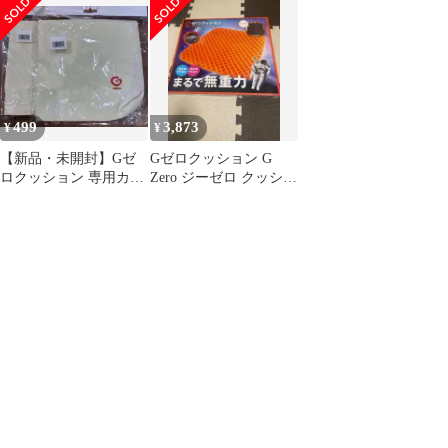
499
3,873
¥
¥
【新品・未開封】Gゼ
Gゼロクッション G
ロクッション 専用カバ
Zero ジーゼロ クッショ
ー アイボリー 2枚
ン 座布団 車 新品