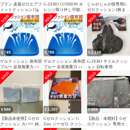
ブラン 皮脂ゼロエアフ
G-ZERO CUSHION オ
じゃがじゃが様専用G
ィットクッション15g
レンジ取り外し可能カ
ゼロクッション2枚まと
バー付き
め売り
749
700
2,190
¥
¥
¥
ゲルクッション 座布団
ゲルクッション 座布団
G-ZERO サドルクッシ
ブルー 反発無重力 ハニ
ブルー 反発無重力 ハニ
ョン 自転車用
カム構造 通気性椅子用
カム構造 通気性椅子用
車用シート
車用シート
980
3,397
480
¥
¥
¥
【新品未使用】Gゼロ
Gゼロクッション G
【新品・未開封】Gゼ
クッション カバー 純正
Zero ジーゼロ クッショ
ロクッション 専用カバ
2枚セット
ン 座布団 車 新品
ー グレー 2枚②