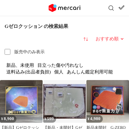
Gゼロクッション の検索結果
並び替え
販売中のみ表示
新品、未使用
目立った傷や汚れなし
送料込み(出品者負担)
個人
あんしん鑑定利用可能
8,900
599
4,980
¥
¥
¥
【新品】Gゼロクッシ
【新品・未開封】Gゼ
新品未開封 G-ZERO