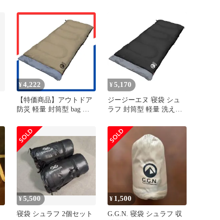
プ
筒型 軽量 洗える コンパ
クト収納 キャンプ アウ
トドア 車中泊用 防災 災
害 収納袋付
4,222
5,170
¥
¥
【特価商品】アウトドア
ジージーエヌ 寝袋 シュ
防災 軽量 封筒型 bag 災
ラフ 封筒型 軽量 洗える
害 sleeping コンパクト オ
コンパクト収納 キャンプ
ールシーズン 車中泊 シ
アウトドア 車中泊用 防
ュラフ 寝袋 ジージーエ
災 災害 収納袋付★
ヌ
10df6f1f
5,500
1,500
¥
¥
寝袋 シュラフ 2個セット
G.G.N. 寝袋 シュラフ 収