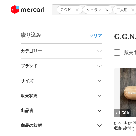
ンツにスキップ
G.G.N.
シュラフ
二人用
絞り込み
G.G.
クリア
カテゴリー
販売
ブランド
サイズ
販売状況
出品者
1,500
¥
greensta
商品の状態
収納袋付き