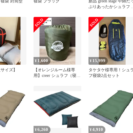
 寝袋 封筒型
寝袋 ブラック
新品 green stage 中綿た
ぷりあったかシュラフ 
袋 1人用 ドンキ
1,600
15,999
¥
¥
大サイズ】
【オレンジルーム様専
タケタケ様専用！シュ
用】creer シュラフ（寝
フ寝袋2点セット
袋）
6,260
4,910
¥
¥