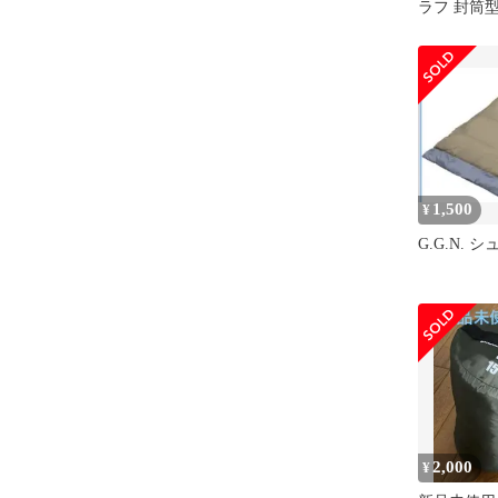
ラフ 封筒型
コンパクト
アウトドア
災 災害 収
a00d3fe1
1,500
¥
G.G.N. 
2,000
¥