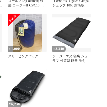
っ
コールマン(Coleman) 寝
【未使用】Ogawa Campal
寝
袋 コージーII C5/C10 快
シュラフ 1060 封筒型
適温度5度以上/10度以上
①
封筒型 抗菌加工付き 幅
84cm 連結可能pms
1,000
3,340
¥
¥
ラ
スリーピングバッグ
ジージーエヌ 寝袋 シュ
ラフ 封筒型 軽量 洗える
コンパクト収納 キャンプ
アウトドア 車中泊用 防
災 災害 収納袋付
6,230
¥