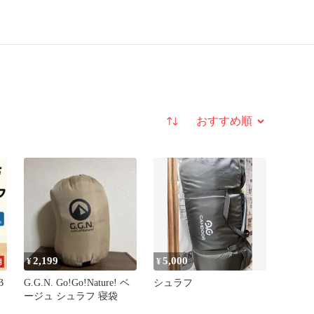
並び替え
2,199
5,000
¥
¥
B
G.G.N. Go!Go!Nature! ベ
シュラフ
ージュ シュラフ 寝袋