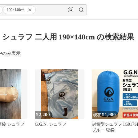
190×140cm
N. シュラフ 二人用 190×140cm の検索結果
中のみ表示
2,200
1,980
¥
現在 ¥
ge 寝袋 シュラフ
G.G.N. シュラフ
封筒型シュラフ IG017S
ブルー 寝袋