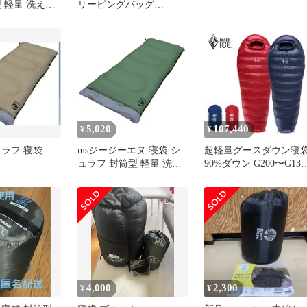
 軽量 洗える
リーピングバッグ
収納 キャンプ
IG1918SB-5
 車中泊用 防
納袋付★m
5,020
107,440
¥
¥
シュラフ 寝袋
msジージーエヌ 寝袋 シ
超軽量グースダウン寝
ュラフ 封筒型 軽量 洗え
90%ダウン G200〜G130
る コンパクト収納 キャ
キャンプ 3シーズン対
ンプ アウトドア 車中泊
冬用
用 防災 災害 収納袋付
a3a9449d
4,000
2,300
¥
¥