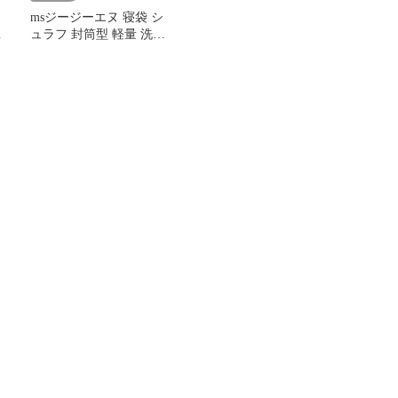
msジージーエヌ 寝袋 シ
え
ュラフ 封筒型 軽量 洗え
る コンパクト収納 キャ
ンプ アウトドア 車中泊
用 防災 災害 収納袋付