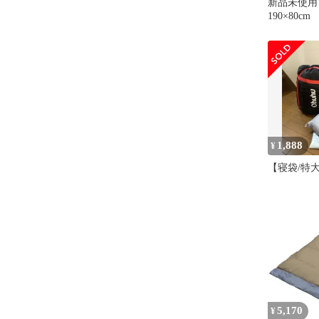
新品未使用
190×80cm
1,888
¥
【寝袋/特
5,170
¥