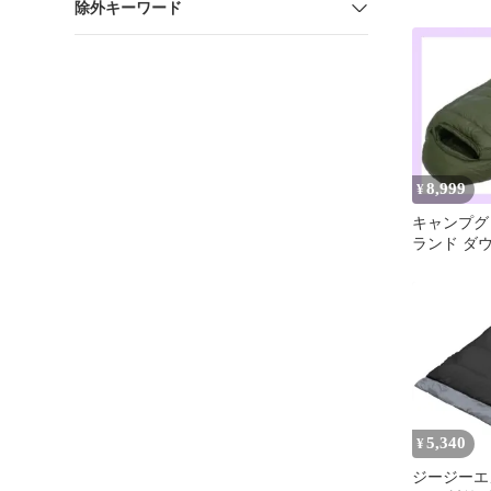
除外キーワード
8,999
¥
キャンプグ
ランド ダ
秋冬春用 寝
ミー型
5,340
¥
ジージーエ