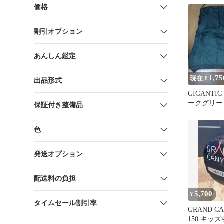
価格
割引オプション
あんしん鑑定
1,75
現在 ¥
出品形式
GIGANTIC
ークグリー
保証付き整備品
色
発送オプション
配送料の負担
5,700
¥
タイムセール割引率
GRAND C
150 キッズ