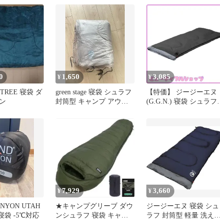
0
1,650
3,085
¥
¥
 TREE 寝袋 ダ
green stage 寝袋 シュラフ
【特価】 ジージーエヌ
ン
封筒型 キャンプ アウト
(G.G.N.) 寝袋 シュラフ
ドア 防災
封筒型 軽量 アウトドア
キャンプ 防災 災害 車
泊 丸洗い可能 収納袋付
中綿
7,929
3,660
¥
¥
ANYON UTAH
★キャンプグリーブ ダウ
ジージーエヌ 寝袋 シュ
寝袋 -5℃対応
ンシュラフ 寝袋 キャン
ラフ 封筒型 軽量 洗え