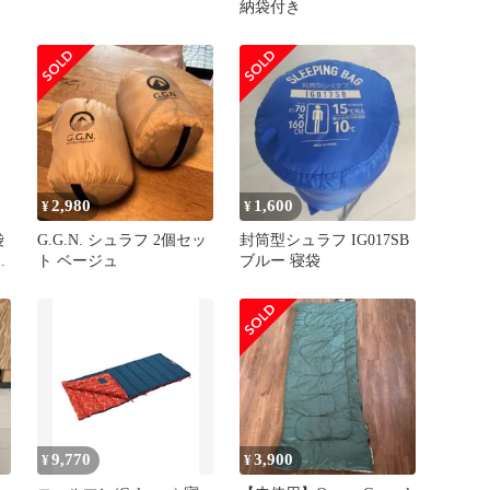
納袋付き
2,980
1,600
¥
¥
袋
G.G.N. シュラフ 2個セッ
封筒型シュラフ IG017SB
0
ト ベージュ
ブルー 寝袋
応
9,770
3,900
¥
¥