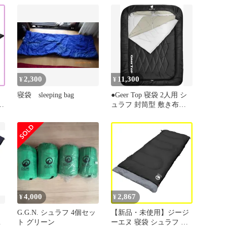
2,300
11,300
¥
¥
寝袋 sleeping bag
●Geer Top 寝袋 2人用 シ
ュラフ 封筒型 敷き布団
防寒 保温 厚手
中
4,000
2,867
¥
¥
G.G.N. シュラフ 4個セッ
【新品・未使用】ジージ
る
ト グリーン
ーエヌ 寝袋 シュラフ 封