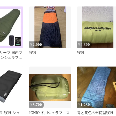
プ アウトドア 防災グ
コンパクト収納 キャン
ッズ
アウトドア 車中泊用 防
災 災害 収納袋付
2,000
4,800
¥
¥
リーブ 国内ブ
寝袋
寝袋
ウンシュラフ
袋 ダウン マ
3,700
1,230
¥
¥
ヌ 寝袋 シュ
IGNIO 冬用シュラフ ス
青と黄色の封筒型寝袋