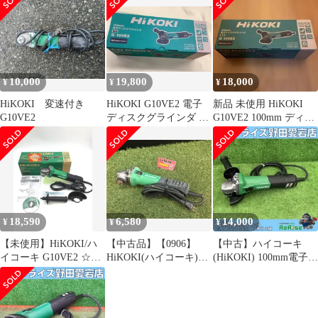
ィスクグラインダー
G10VE2 【野田愛宕
店】
10,000
19,800
18,000
¥
¥
¥
HiKOKI 変速付き
HiKOKI G10VE2 電子
新品 未使用 HiKOKI
G10VE2
ディスクグラインダ 無
G10VE2 100mm ディス
段変速 100mm
クグラインダ
18,590
6,580
14,000
¥
¥
¥
【未使用】HiKOKI/ハ
【中古品】【0906】
【中古】ハイコーキ
イコーキ G10VE2 ☆
HiKOKI(ハイコーキ)
(HiKOKI) 100mm電子デ
100mmディスクグライ
100㎜電子ディスクグラ
ィスクグラインダー
ンダ [IT_3TT74][半田]
インダ G10VE2
G10VE2 【野田愛宕
[M04]
IT5PL2WRF0VS
店】