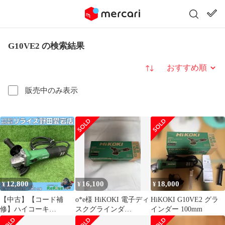
G10VE2 の検索結果
並び替え
販売中のみ表示
12,800
16,100
18,000
¥
¥
¥
【中古】【コード補
o*e様 HiKOKI 電子ディ
HiKOKI G10VE2 グラ
修】ハイコーキ
スクグラインダ
インダー 100mm
(HiKOKI) 100mm電子デ
G10VE2 本体