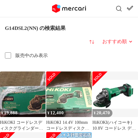
G14DSL2(NN) の検索結果
並び替え
販売中のみ表示
19,888
12,400
20,470
¥
¥
¥
HiKOKI コードレスデ
HiKOKI 14.4V 100mm
HiKOKI(ハイコーキ)
ィスクグラインダー
コードレスディスクグ
10.8V コードレス ディ
G14DSL2 新品 日立
ラインダーG14DSL2
スクグラインダ 砥石径