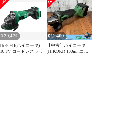
100mm キックバック軽
減システム 4段階変速
ブレーキ付き 蓄電池・
充電器・ケース別売り
G1210DA(NN) [アグレ
ッシブグリーン] [蓄電
20,470
11,400
¥
¥
池・充電器・ケース 別
売]
HiKOKI(ハイコーキ)
【中古】ハイコーキ
10.8V コードレス ディ
(HIKOKI) 100mmコー
スクグラインダ 砥石径
ドレスディスクグライ
100mm キックバック軽
ンダ G14DSL2(NN)
減システム 4段階変速
【野田愛宕店】
ブレーキ付き 蓄電池・
充電器・ケース別売り
G1210DA(NN) [アグレ
ッシブグリーン] [蓄電
池・充電器・ケース 別
売]