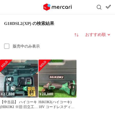
G18DSL2(XP) の検索結果
並び替え
販売中のみ表示
22,800
28,000
¥
¥
【中古品】 ハイコーキ
HiKOKI(ハイコーキ)
(HIKOKI ※旧:日立工
18V コードレスディス
機) 100mmコードレス
クグラインダー 耐久性