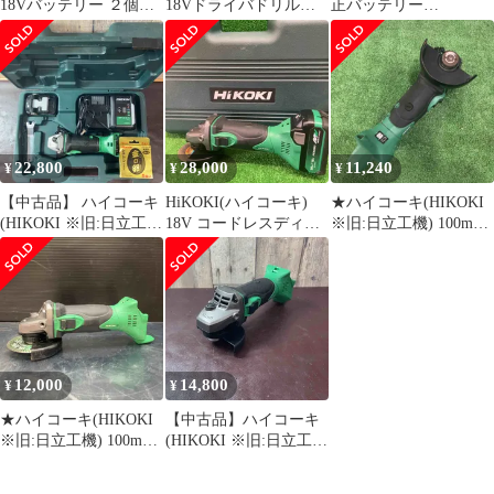
18Vバッテリー ２個
18Vドライバドリル
正バッテリー
BSL1820M 新品 純正品
FDS18DA 本体のみ 正
BSL1820Mと充電器
規品
UC18YKSL
22,800
28,000
11,240
¥
¥
¥
【中古品】 ハイコーキ
HiKOKI(ハイコーキ)
★ハイコーキ(HIKOKI
(HIKOKI ※旧:日立工
18V コードレスディス
※旧:日立工機) 100mm
機) 100mmコードレス
クグラインダー 耐久性
コードレスディスクグ
ディスクグラインダ
向上 蓄電池1個・充電
ラインダ G18DSL2(NN)
G18DSL2(XP) 【東大和
器・ケース付き
【川口店】
店】
G18DSL2(XP)【川越
店】
12,000
14,800
¥
¥
★ハイコーキ(HIKOKI
【中古品】ハイコーキ
※旧:日立工機) 100mm
(HIKOKI ※旧:日立工
コードレスディスクグ
機) 100mmコードレス
ラインダ G18DSL2(NN)
ディスクグラインダ