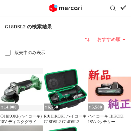
G18DSL2 の検索結果
並び替え
販売中のみ表示
14,000
6,750
5,580
¥
¥
¥
◇HiKOKI(ハイコーキ)
R★HiKOKI ハイコーキ
ハイコーキ HiKOKI
18V ディスクグライン
G18DSL2 G14DSL2
18Vバッテリー
ダ G18DSL2 トイシ径
G3610DA G3610DC
BSL1820M 電動工具 純