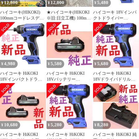
12,800
12,000
5,480
¥
¥
¥
ハイコーキ(HIKOKI)
★ハイコーキ(HIKOKI
ハイコーキ 18Vインパ
100mmコードレスディ
※旧:日立工機) 100mm
クトドライバー
スクグラインダ
コードレスディスクグ
FWH18DA 本体とケー
G18DSL2(NN) 本体のみ
ラインダ G18DSL2(NN)
ス
【中古】【市川行徳
【八潮店】
店】
4,980
5,580
5,680
¥
¥
¥
ハイコーキ HiKOKI
ハイコーキ HiKOKI
ハイコーキ HiKOKI
18Vインパクトドライ
18Vバッテリー
18Vドライバドリル
バー FWH18DA 本体の
BSL1820M 電動工具 純
FDS18DA 本体のみ 正
み
正品
規品
10,680
5,280
8,280
¥
¥
¥
ハイコーキ HiKOKI
ハイコーキ HiKOKI
ハイコーキ HiKOKI 純