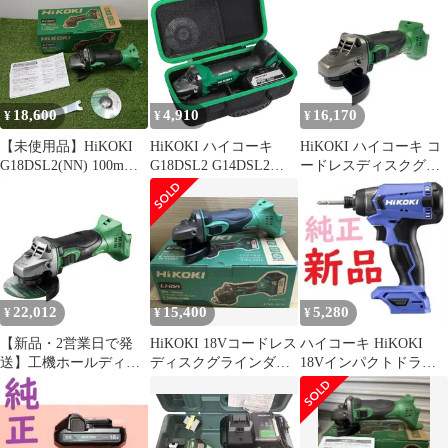
100mm シンプルモデル
G3610DD G3613DC
正品
バッテリー・充電器・
G3613DA G3613DD
ケース別売り
G1210DA FG1210DA
G18DSL2(NN) 【ディス
36V 18V 14.4V 10.8V コ
クサンダー】
ードレス 92a76d2b
18,600
4,910
16,170
¥
¥
¥
【未使用品】HiKOKI
HiKOKI ハイコーキ
HiKOKI ハイコーキ コ
G18DSL2(NN) 100mm
G18DSL2 G14DSL2
ードレスディスクグラ
ディスクグラインダ
G3610DA G3610DC
インダ 18V
18V 本体のみ [6771]
G3610DD G3613DC
G18DSL2(NN) 本体のみ
G3613DA G3613DD
G1210DA FG1210DA
36V 18V 14.4V 10.8V コ
ードレスディスクグラ
インダ ス
22,012
15,400
5,280
¥
¥
¥
【新品・2営業日で発
HiKOKI 18Vコードレス
ハイコーキ HiKOKI
送】工機ホールディン
ディスクグラインダ
18Vインパクトドライ
グス HiKOKI(ハイコー
G18DSL2(NN)本体のみ
バー FWH18DA 本体の
キ) 18V 改良型 コード
品
み
レスディスクグライン
ダー 蓄電池・充電器・