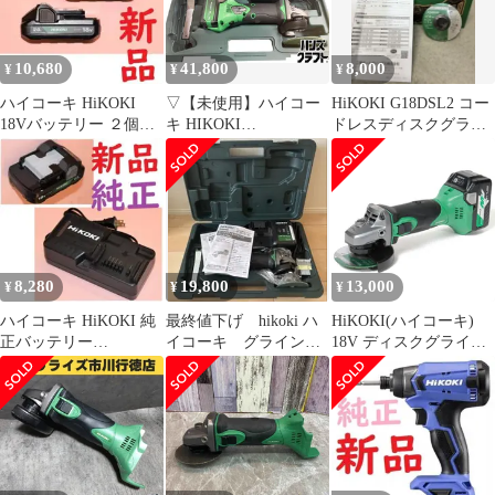
ケース別売り
G18DSL2(NN)
10,680
41,800
8,000
¥
¥
¥
ハイコーキ HiKOKI
▽【未使用】ハイコー
HiKOKI G18DSL2 コー
18Vバッテリー ２個
キ HIKOKI
ドレスディスクグライ
BSL1820M 新品 純正品
G18DSL2XPZ コードレ
ンダ 本体 ジャンク品
スディスクグラインダ
BSL36A18Xバッテリ×1
充電器付【中古】【新
古品】
8,280
19,800
13,000
¥
¥
¥
ハイコーキ HiKOKI 純
最終値下げ hikoki ハ
HiKOKI(ハイコーキ)
正バッテリー
イコーキ グラインダ
18V ディスクグライン
BSL1820Mと充電器
ー G18DSL2 セット品
ダ G18DSL2 トイシ径
UC18YKSL
100mm シンプルモデル
バッテリー・充電器・
ケース別売り
G18DSL2(NN)