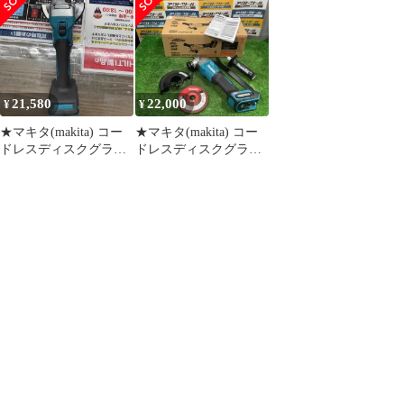
ダ 125mm 本体のみ
バッテリ・充電器・ケ
GA002GZ 【藤沢店】
GA002GZ 工具 電動 デ
ース別売 スライドスイ
ィスクグラインダ バッ
ッチ 無線連動
テリ・充電器別売 APT
GA002GZ
21,580
22,000
¥
¥
★マキタ(makita) コー
★マキタ(makita) コー
ドレスディスクグライ
ドレスディスクグライ
ンダ GA002GZ 40V対
ンダ GA002GZ【草加
応 本体のみ【戸田
店】
店】