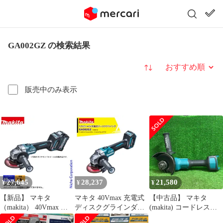
GA002GZ の検索結果
並び替え
販売中のみ表示
27,645
28,237
21,580
¥
¥
¥
【新品】 マキタ
マキタ 40Vmax 充電式
【中古品】 マキタ
（makita） 40Vmax 充
ディスクグラインダー
(makita) コードレスデ
電式ディスクグライン
刃径125mm 本体のみ
ィスクグラインダ