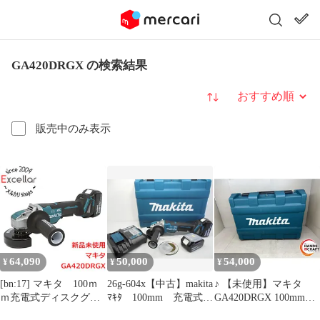
GA420DRGX の検索結果
並び替え
販売中のみ表示
64,090
50,000
54,000
¥
¥
¥
[bn:17] マキタ 100ｍ
26g-604x【中古】makita
♪ 【未使用】マキタ
ｍ充電式ディスクグラ
ﾏｷﾀ 100mm 充電式
GA420DRGX 100mmデ
インダ GA420DRGX
ﾃﾞｨｽｸｸﾞﾗｲﾝﾀﾞ 18V
ィスクグラインダ