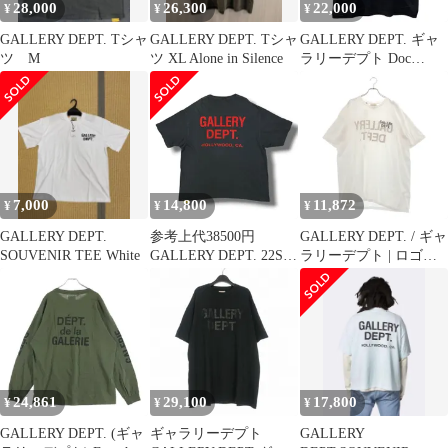
28,000
26,300
22,000
¥
¥
¥
GALLERY DEPT. Tシャ
GALLERY DEPT. Tシャ
GALLERY DEPT. ギャ
ツ M
ツ XL Alone in Silence
ラリーデプト Doc
Jonson プリント 半袖Ｔ
シャツ ブラック サイズ
L 正規品 / 52705
7,000
14,800
11,872
¥
¥
¥
GALLERY DEPT.
参考上代38500円
GALLERY DEPT. / ギャ
SOUVENIR TEE White
GALLERY DEPT. 22SS
ラリーデプト | ロゴプ
Souvenir T-shirt スーベ
リントTシャツ | XL | ホ
ニアTシャツ 半袖カッ
ワイト | メンズ
トソー ギャラリーデプ
ト ブラック系 XL
（19152M）
24,861
29,100
17,800
¥
¥
¥
GALLERY DEPT. (ギャ
ギャラリーデプト
GALLERY