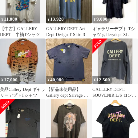
ウン
11,800
13,920
9,000
¥
¥
¥
【中古】GALLERY
GALLERY DEPT Art
ギャラリーデプト Tシ
DEPT 半袖Tシャツ ホ
Dept Design T Shirt 3段
ャツ gallerydept XL
ワイト サイズ：XL
プリント ギャラリーデ
プト
17,000
40,980
12,500
¥
¥
¥
美品Gallery Dept ギャラ
【新品未使用品】
GALLERY DEPT.
リーデプトTシャツ
Gallery dept Salvage ギ
SOUVENIR L/S ロンT
ャラリー Tシャツ
XL