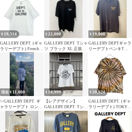
19,314
22,000
19,800
¥
¥
¥
GALLERY DEPT. (ギャ
GALLERY DEPT. Tシャ
GALLERY DEPTギャラ
ラリーデプト) French
ツ ブラック XL 正規
リーデプトペンキTシ
Souvenir Tee フレンチ
品 BTS着用
ャツ
スーヴニール 半袖Tシ
ャツ ホワイト
11,000
14,999
20,924
現在 ¥
¥
¥
✨GALLERY DEPT. ギ
【レアデザイン】
GALLERY DEPT. (ギャ
ャラリーデプト ロン
GALLERY DEPT. Tシャ
ラリーデプト) TOKYO
T✨
ツ ホワイト
SOUVENIR TEE トウキ
ョウ スーベニア タイダ
イ クルーネック半袖T
シャツ カットソー ブラ