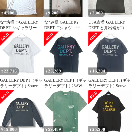
4,200
9,200
2,000
¥
¥
¥
な*坊様 ✨GALLERY
な*み様 GALLERY
USA古着 GALLERY
DEPT. ✨ギャラリーデ
DEPT. Tシャツ 半
DEPT.と井出靖がコラ
プト ロゴ オーバーサイ
袖 ストリート
ボしたTシャツ
ズ
23,716
25,289
16,204
¥
¥
¥
GALLERY DEPT. (ギャ
GALLERY DEPT. (ギャ
GALLERY DEPT. (ギャ
ラリーデプト) Souvenir
ラリーデプト) 23AW
ラリーデプト) Souvenir
T-Shirt ロゴプリント 半
MIAMI BOARDWALK
T-Shirt ロゴプリント半
袖Tシャツ ホワイト
マイアミ ボードワーク
袖Tシャツ ネイビー
クルーネック半袖Tシ
ャツ カットソー ブラッ
ク
19,800
59,489
25,900
¥
¥
¥