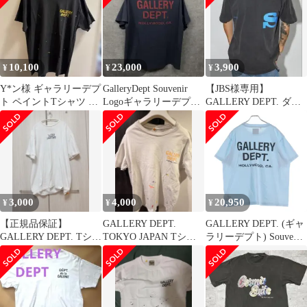
シャツ トップス 大名店
10,100
23,000
3,900
¥
¥
¥
Y*ン様 ギャラリーデプ
GalleryDept Souvenir
【JBS様専用】
ト ペイントTシャツ ヴ
Logoギャラリーデプト
GALLERY DEPT. ダー
ィンテージ加工
Tシャツ
クグレー Tシャツ
3,000
4,000
20,950
¥
¥
¥
【正規品保証】
GALLERY DEPT.
GALLERY DEPT. (ギャ
GALLERY DEPT. Tシャ
TOKYO JAPAN Tシャ
ラリーデプト) Souvenir
ツ ホワイト(ステッカ
ツ S
T-Shirt ロゴプリント 半
ー付✨)
袖Tシャツ ブルー