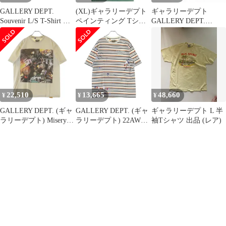
GALLERY DEPT.
(XL)ギャラリーデプト
ギャラリーデプト
Souvenir L/S T-Shirt ス
ペインティング Tシャ
GALLERY DEPT.
ーベニアTシャツ 長袖
ツ グリーン
FRENCH TEE フレンチ
カットソー ギャラリー
Tシャツ カットソー 半
デプト ネイビー L
袖 S ブラック 黒
（20768M）
22,510
13,665
48,660
¥
¥
¥
GALLERY DEPT. (ギャ
GALLERY DEPT. (ギャ
ギャラリーデプト L 半
ラリーデプト) Misery
ラリーデプト) 22AW
袖Tシャツ 出品 (レア)
TEE ミゼリー Tシャツ
NELSON STRIPED
半袖Tシャツ カットソ
TEE ネルソン ストライ
ー ホワイト
プド クルーネック半袖
Tシャツ カットソー マ
ルチカラー NL-1099