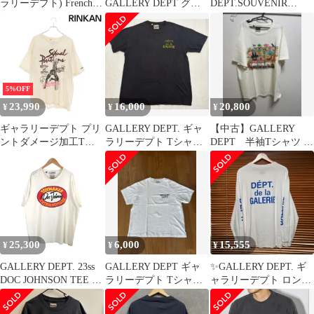
ラリーデプト) French
GALLERY DEPT グリ
DEPT.SOUVENIR
Souvenir Long Sleeve フ
ッターロゴTシャツ カ
VINTAGE TEE Mサイ
レンチ スーヴニール 長
ットソー 半袖 XL ブラ
ズ
袖Tシャツ カーキ
ック 黒
5%OFF
23,990
16,000
20,800
¥
¥
¥
ギャラリーデプト プリ
GALLERY DEPT. ギャ
【中古】GALLERY
ントダメージ加工Tシ
ラリーデプト Tシャ
DEPT 半袖Tシャツ ホ
ャツ メンズ L
ツ ブラック
ワイト サイズ：XL
25,300
6,000
15,555
¥
¥
¥
GALLERY DEPT. 23ss
GALLERY DEPT ギャ
✨GALLERY DEPT. ギ
DOC JOHNSON TEE サ
ラリーデプト Tシャツ
ャラリーデプト ロン
イズXL ギャラリーデプ
ライトブルー L
T✨
ト ドック ジョンソン T