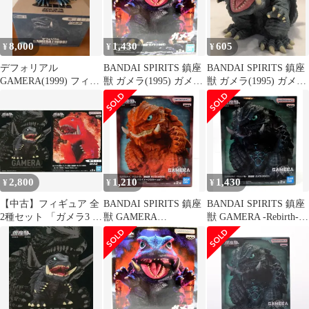
8,000
1,430
605
¥
¥
¥
デフォリアル
BANDAI SPIRITS 鎮座
BANDAI SPIRITS 鎮座
GAMERA(1999) フィギ
獣 ガメラ(1995) ガメラ
獣 ガメラ(1995) ガメラ
ュア 鎮座獣ガメラセ
ブラック A
グリーン B
ット
2,800
1,210
1,430
¥
¥
¥
【中古】フィギュア 全
BANDAI SPIRITS 鎮座
BANDAI SPIRITS 鎮座
2種セット 「ガメラ3 邪
獣 GAMERA
獣 GAMERA -Rebirth-
神覚醒」 鎮座獣 ガメラ
REBIRTH ガメラ
ガメラ(2023)
(1999)
(2023) 夕景イメージカ
ラーVer B