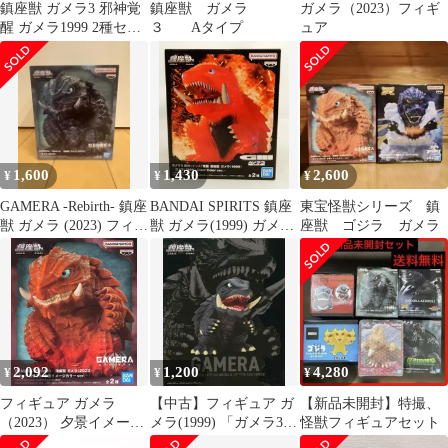
鎮座獣 ガメラ3 邪神覚
鎮座獣 ガメラ
ガメラ（2023）フィギ
醒 ガメラ1999 2種セッ
３ Aタイプ
ュア
ト
1,600
1,430
2,600
¥
¥
¥
GAMERA -Rebirth- 鎮座
BANDAI SPIRITS 鎮座
東宝怪獣シリーズ 鎮
獣 ガメラ (2023) フィギ
獣 ガメラ(1999) ガメラ
座獣 ゴジラ ガメラ
ュア
(クリア)
2,092
1,200
4,280
¥
¥
¥
フィギュア ガメラ
【中古】フィギュア ガ
【新品未開封】特撮、
（2023） 夕景イメージ
メラ(1999) 「ガメラ3
怪獣フィギュアセット
カラーver. 「GAMERA
邪神覚醒」 鎮座獣 ガメ