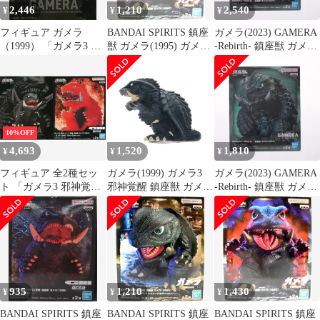
2,446
1,210
2,540
¥
¥
¥
フィギュア ガメラ
BANDAI SPIRITS 鎮座
ガメラ(2023) GAMERA
（1999） 「ガメラ3 邪
獣 ガメラ(1995) ガメラ
-Rebirth- 鎮座獣 ガメラ
神覚醒」 鎮座獣 ガメラ
ブラック A
(2023) ソフビフィギュ
（1999）【14日以内発
ア プライズ(2810884)
送】
バンプレスト
10%OFF
4,693
1,520
1,810
¥
¥
¥
フィギュア 全2種セッ
ガメラ(1999) ガメラ3
ガメラ(2023) GAMERA
ト 「ガメラ3 邪神覚
邪神覚醒 鎮座獣 ガメラ
-Rebirth- 鎮座獣 ガメラ
醒」 鎮座獣 ガメラ
(1999) ソフビフィギュ
(2023) ソフビフィギュ
（1999）【10日以内発
ア プライズ(2720635)
ア プライズ(2810884)
送】
バンプレスト
バンプレスト
935
1,210
1,430
¥
¥
¥
BANDAI SPIRITS 鎮座
BANDAI SPIRITS 鎮座
BANDAI SPIRITS 鎮座