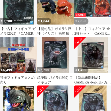
5%OFF
1,700
1,844
2,850
¥
¥
¥
【中古】フィギュア ガ
【開封品】ガメラ3 邪
【中古】フィギュア 全
メラ(2023) 「GAMERA
神〈イリス〉覚醒 鎮座
2種セット 「GAMERA
-Rebirth-」 鎮座獣 ガメ
獣 ガメラ（1999） ２種
-Rebirth-」 鎮座獣 ガメ
ラ(2023)
セット
ラ(2023)
6,499
2,200
1,400
¥
¥
¥
特撮フィギュアまとめ
鎮座獣 ガメラ(1999) フ
【新品未開封品】
売り
ィギュア
GAMERA -Rebirth- ガメ
ラ(2023) A 鎮座獣