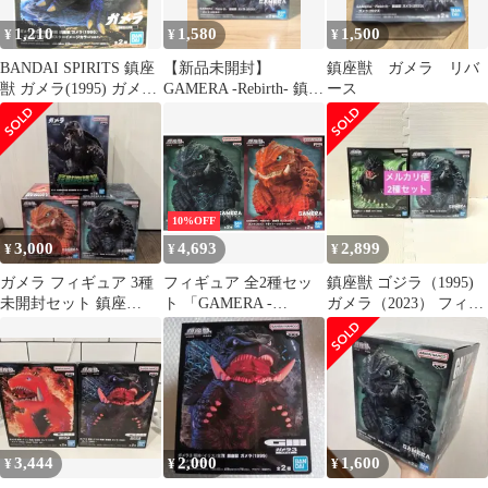
1,210
1,580
1,500
¥
¥
¥
BANDAI SPIRITS 鎮座
【新品未開封】
鎮座獣 ガメラ リバ
獣 ガメラ(1995) ガメラ
GAMERA -Rebirth- 鎮座
ース
グリーン B
獣 ガメラ(2023)
10%OFF
3,000
4,693
2,899
¥
¥
¥
ガメラ フィギュア 3種
フィギュア 全2種セッ
鎮座獣 ゴジラ（1995)
未開封セット 鎮座
ト 「GAMERA -
ガメラ（2023） フィギ
獣:2 怪獣咆哮撃1
Rebirth-」 鎮座獣 ガメ
ュア 2種セット
ラ（2023）【10日以内
発送】
3,444
2,000
1,600
¥
¥
¥