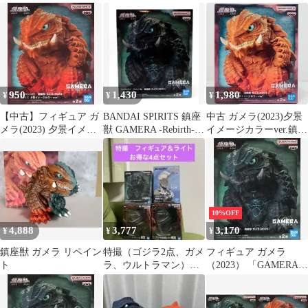
フィギュア
(2023) フィギュア
鎮座獣
950
1,430
1,980
¥
¥
¥
【中古】フィギュア ガ
BANDAI SPIRITS 鎮座
中古 ガメラ(2023)夕景
メラ(2023) 夕景イメー
獣 GAMERA -Rebirth-
イメージカラーver.鎮座
ジカラーver.
ガメラ(2023)
獣「GAMERA-
「GAMERA -Rebirth-」
Rebirth-」
鎮座獣 ガメラ(2023)
10%OFF
4,888
3,777
3,170
¥
¥
¥
鎮座獣 ガメラ リペイン
特撮（ゴジラ2点、ガメ
フィギュア ガメラ
ト
ラ、ウルトラマン）
（2023） 「GAMERA -
フィギュア＆ライト
Rebirth-」 鎮座獣 ガメ
お得な4点セット
ラ（2023）【10日以内
発送】