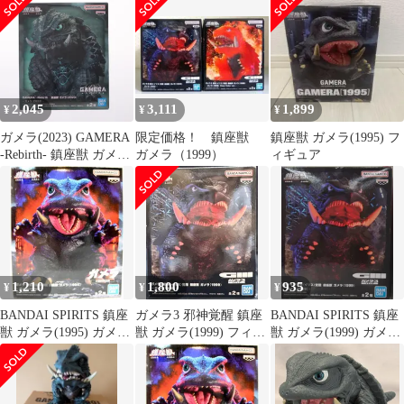
-Rebirth-」 鎮座獣 ガメ
ラ(1999)
ラ（2023）【14日以内
発送】
2,045
3,111
1,899
¥
¥
¥
ガメラ(2023) GAMERA
限定価格！ 鎮座獣
鎮座獣 ガメラ(1995) フ
-Rebirth- 鎮座獣 ガメラ
ガメラ（1999）
ィギュア
(2023) ソフビフィギュ
ア プライズ(2810884)
バンプレスト
1,210
1,800
935
¥
¥
¥
BANDAI SPIRITS 鎮座
ガメラ3 邪神覚醒 鎮座
BANDAI SPIRITS 鎮座
獣 ガメラ(1995) ガメラ
獣 ガメラ(1999) フィギ
獣 ガメラ(1999) ガメラ
ブラック A
ュア Aカラー
(ノーマル)