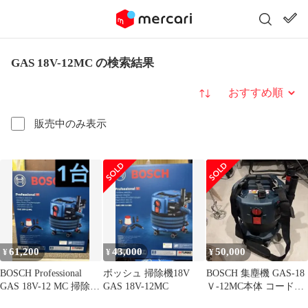
GAS 18V-12MC の検索結果
並び替え
販売中のみ表示
61,200
43,000
50,000
¥
¥
¥
BOSCH Professional
ボッシュ 掃除機18V
BOSCH 集塵機 GAS-18
GAS 18V-12 MC 掃除機
GAS 18V-12MC
Ｖ-12MC本体 コードレ
本体
ス 現場用