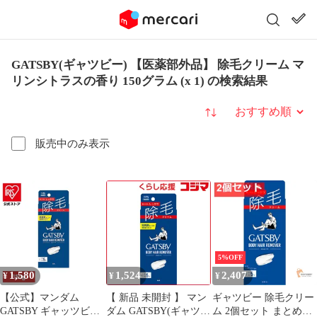
GATSBY(ギャツビー) 【医薬部外品】 除毛クリーム マ
リンシトラスの香り 150グラム (x 1) の検索結果
並び替え
販売中のみ表示
5%OFF
1,580
1,524
2,407
¥
¥
¥
【公式】マンダム
【 新品 未開封 】 マン
ギャツビー 除毛クリー
GATSBY ギャッツビー
ダム GATSBY(ギャツビ
ム 2個セット まとめ売