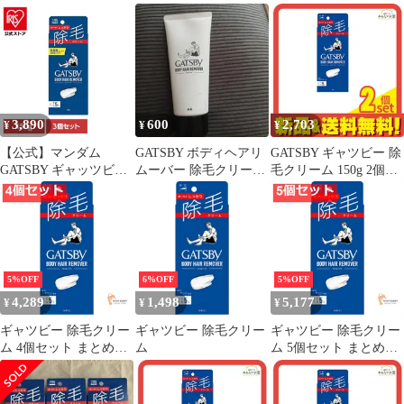
簡単 早い 除毛 クリー
ー)除毛クリーム 150g
り
ム ギャツビー 除毛クリ
(医薬部外品) 未使用 送
ーム 150g ギャツビー
料無料
3,890
600
2,703
¥
¥
¥
【公式】マンダム
GATSBY ボディヘアリ
GATSBY ギャツビー 除
GATSBY ギャッツビー
ムーバー 除毛クリーム
毛クリーム 150g 2個セ
簡単 早い 除毛 クリー
150g
ット まとめ売り
ム 【3個】ギャツビー
除毛クリーム 150g ギャ
ツビー
5%OFF
6%OFF
5%OFF
4,289
1,498
5,177
¥
¥
¥
ギャツビー 除毛クリー
ギャツビー 除毛クリー
ギャツビー 除毛クリー
ム 4個セット まとめ売
ム
ム 5個セット まとめ売
り
り