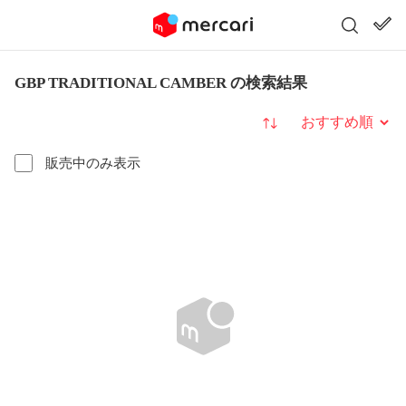
GBP TRADITIONAL CAMBER の検索結果
並び替え
販売中のみ表示