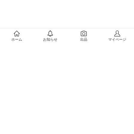
メルカリについて
ホーム
お知らせ
出品
マイページ
会社概要（運営会社）
採用情報
プレスリリース
公式ブログ
プレスキット
メルカリUS
メルカリShops
m department（エムデパ）
ヘルプ
ヘルプセンター（ガイド・お問い合わせ）
メルカリShopsでショップを開設する
メルカリShops ショップ管理画面にログイン
メルカリShops出店者向けガイド
お問い合わせ一覧