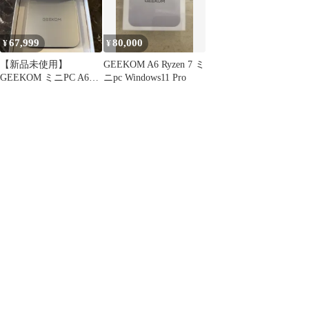
67,999
80,000
¥
¥
【新品未使用】
GEEKOM A6 Ryzen 7 ミ
GEEKOM ミニPC A6
ニpc Windows11 Pro
Ryzen7 6800H