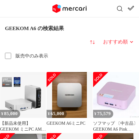
GEEKOM A6 の検索結果
並び替え
販売中のみ表示
85,000
65,000
75,579
¥
¥
¥
【新品未使用】
GEEKOM A6ミニPC
ソフマップ 〔中古品〕
GEEKOM ミニPC AMD
GEEKOM A6 Pink
Ryzen7-6800H
Edition【258】