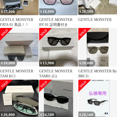
33,000
18,000
20,500
¥
¥
¥
GENTLE MONSTER
GENTLE MONSTER
GENTLE MONSTER
FATA 01 美品！！
BY 01 証明書付き
10,000
13,900
20,000
¥
¥
¥
GENTLE MONSTER
GENTLE MONSTER
GENTLE MONSTER By
TAM KC1
TAM01 (G)
BRC11
26,000
34,500
28,500
¥
¥
¥