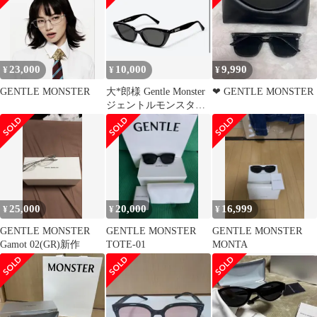
23,000
10,000
9,990
¥
¥
¥
GENTLE MONSTER
大*郎様 Gentle Monster
❤︎ GENTLE MONSTER
ジェントルモンスター
Terra Cot
25,000
20,000
16,999
¥
¥
¥
GENTLE MONSTER
GENTLE MONSTER
GENTLE MONSTER
Gamot 02(GR)新作
TOTE-01
MONTA