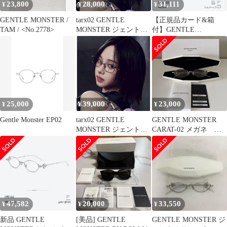
23,800
28,000
31,111
¥
¥
¥
GENTLE MONSTER /
tarx02 GENTLE
【正規品カード&箱
TAM / <No.2778>
MONSTER ジェントル
付】GENTLE
モンスター ★完売品
MONSTER CARAT - 02
25,000
39,000
23,000
¥
¥
¥
Gentle Monster EP02
tarx02 GENTLE
GENTLE MONSTER
MONSTER ジェントル
CARAT-02 メガネ ジ
モンスター ★完売品
ュエリーコレクション
47,582
20,000
33,550
¥
¥
¥
新品 GENTLE
[美品] GENTLE
GENTLE MONSTER ジ