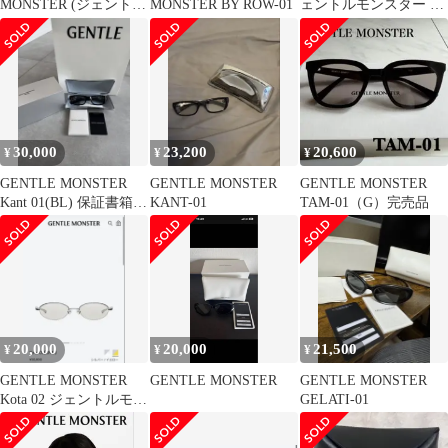
MONSTER (ジェントル
MONSTER BY ROW-01
ェントルモンスター め
モンスター) CARAT 02
がね・サングラス
CARAT オーバル ジュ
エリーコレクション ケ
ース付き
30,000
23,200
20,600
¥
¥
¥
GENTLE MONSTER
GENTLE MONSTER
GENTLE MONSTER
Kant 01(BL) 保証書箱紙
KANT-01
TAM-01（G）完売品
袋付き
20,000
20,000
21,500
¥
¥
¥
GENTLE MONSTER
GENTLE MONSTER
GENTLE MONSTER
Kota 02 ジェントルモン
GELATI-01
スター