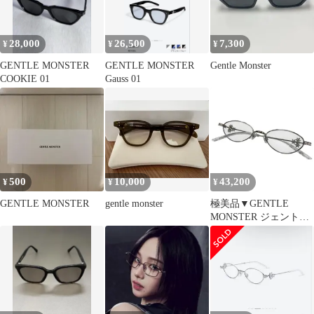
28,000
26,500
7,300
¥
¥
¥
GENTLE MONSTER
GENTLE MONSTER
Gentle Monster
COOKIE 01
Gauss 01
500
10,000
43,200
¥
¥
¥
GENTLE MONSTER
gentle monster
極美品▼GENTLE
MONSTER ジェントル
モンスター CARAT
SixTONES 松村北斗 着
用モデル オーバル メガ
ネ 眼鏡 アイウェア
55□20 150 度なし