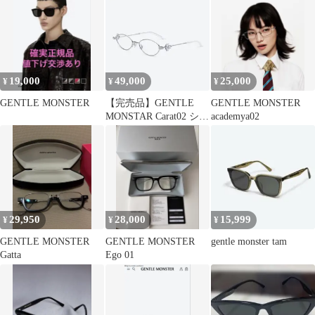
19,000
49,000
25,000
¥
¥
¥
GENTLE MONSTER
【完売品】GENTLE
GENTLE MONSTER
MONSTAR Carat02 シル
academya02
バー クリア
29,950
28,000
15,999
¥
¥
¥
GENTLE MONSTER
GENTLE MONSTER
gentle monster tam
Gatta
Ego 01