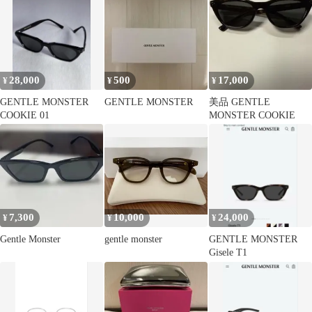
ム！
28,000
500
17,000
¥
¥
¥
GENTLE MONSTER
GENTLE MONSTER
美品 GENTLE
COOKIE 01
MONSTER COOKIE
7,300
10,000
24,000
¥
¥
¥
Gentle Monster
gentle monster
GENTLE MONSTER
Gisele T1