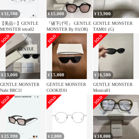
31,500
15,000
13,900
¥
¥
¥
【美品✨】GENTLE
『値下げ可』 GENTLE
GENTLE MONSTER
MONSTER tetra02
MONSTER By 01(OR)
TAM01 (G)
13,000
15,000
16,500
¥
¥
¥
GENTLE MONSTER
GENTLE MONSTER
GENTLE MONSTER
Nabi BRC11
COOKIE01
Monica01
25,000
2,000
18,000
¥
¥
¥