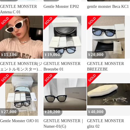
GENTLE MONSTER
Gentle Monster EP02
gentle monster Beca KC1
Antena.C 01
15,106
19,000
20,000
¥
¥
¥
GENTLE MONSTER(ジ
GENTLE MONSTER
GENTLE MONSTER
ェントルモンスター)
Breezebe 01
BREEZEBE
CRELLE W1
27,000
28,200
40,000
¥
¥
¥
Gentle Monster OJO 01
GENTLE MONSTER｜
GENTLE MONSTER
Numer-01(G)
glitz 02