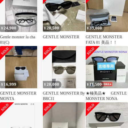
24,900
20,500
33,000
¥
¥
¥
Gentle monster la cha
GENTLE MONSTER
GENTLE MONSTER
01(C)
FATA 01 美品！！
16,999
20,000
11,500
¥
¥
¥
GENTLE MONSTER
GENTLE MONSTER By
★極美品★ GENTLE
MONTA
BRC11
MONSTER NONA