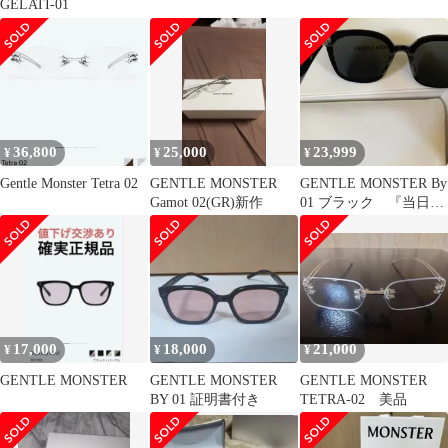
GELATI-01
36,800
25,000
23,999
¥
¥
¥
Gentle Monster Tetra 02
GENTLE MONSTER
GENTLE MONSTER By
Gamot 02(GR)新作
01 ブラック 『当日発
送』
17,000
18,000
21,000
¥
¥
¥
GENTLE MONSTER
GENTLE MONSTER
GENTLE MONSTER
BY 01 証明書付き
TETRA-02 美品