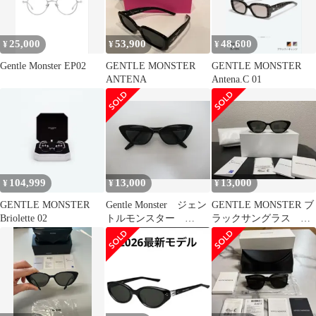
25,000
53,900
48,600
¥
¥
¥
Gentle Monster EP02
GENTLE MONSTER
GENTLE MONSTER
ANTENA
Antena.C 01
104,999
13,000
13,000
¥
¥
¥
GENTLE MONSTER
Gentle Monster ジェン
GENTLE MONSTER ブ
Briolette 02
トルモンスター
ラックサングラス
CRELLA 01 サング
CRELLA-01
ラス キャットアイ
レディース ユニセッ
クス 人気 定番 中
古 度なし 激安 即
購入大歓迎 K553