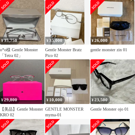
35,750
35,000
26,000
¥
¥
¥
o*o様 Gentle Monster
Gentle Monster Bratz
gentle monster zin 01
「Tetra 02」
Pico 02
29,800
10,000
23,500
¥
¥
¥
【美品】Gentle Monster
GENTLE MONSTER
Gentle Monster ojo 01
KRO 02
myma-01