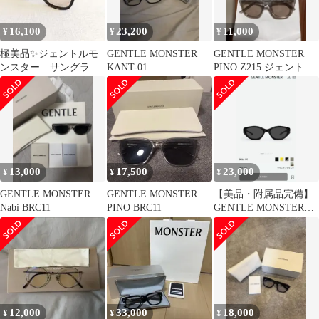
16,100
23,200
11,000
¥
¥
¥
極美品✨ジェントルモ
GENTLE MONSTER
GENTLE MONSTER
ンスター サングラ
KANT-01
PINO Z215 ジェントル
ス PINO Col.01 ブ
モンスター ピノ
ラック
13,000
17,500
23,000
¥
¥
¥
GENTLE MONSTER
GENTLE MONSTER
【美品・附属品完備】
Nabi BRC11
PINO BRC11
GENTLE MONSTER
kiko 01
12,000
33,000
18,000
¥
¥
¥