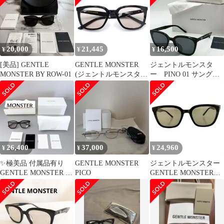
20,000
21,445
16,500
¥
¥
¥
[美品] GENTLE
GENTLE MONSTER
ジェントルモンスタ
MONSTER BY ROW-01
(ジェントルモンスタ
ー PINO 01 サングラ
ー) PINO 01 ピノ ボス
ス 箱ケース付き ブ
トンフレーム サングラ
ラック
ス アイウェア 眼鏡 ブ
ラック
26,400
37,000
24,960
¥
¥
¥
✨極美品 付属品有り
GENTLE MONSTER
ジェントルモンスター
GENTLE MONSTER サ
PICO
GENTLE MONSTER
ングラス Pino ブラウン
PINO 01 メンズ 63□17-
148