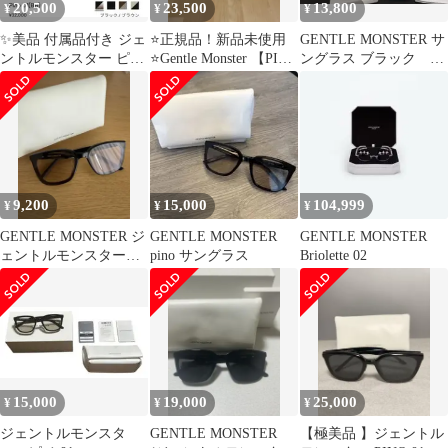
20,500
23,500
13,800
¥
¥
¥
✨美品 付属品付き ジェ
⭐️正規品！新品未使用
GENTLE MONSTER サ
ントルモンスター ピノ
⭐️Gentle Monster 【PINO
ングラス ブラック
01ブラウン サングラス
01 】
PINO ブラックレンズ
9,200
15,000
104,999
¥
¥
¥
GENTLE MONSTER ジ
GENTLE MONSTER
GENTLE MONSTER
ェントルモンスター
pino サングラス
Briolette 02
PINO-01
15,000
19,000
25,000
¥
¥
¥
ジェントルモンスタ
GENTLE MONSTER
【極美品 】ジェントル