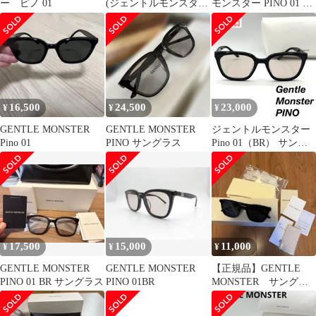
ー ピノ 01
(ジェントルモンスタ
モンスター PINO 01 サ
ー) -PINO 01
ングラス 黒 完売品
BTS
16,500
24,500
23,000
¥
¥
¥
GENTLE MONSTER
GENTLE MONSTER
ジェントルモンスター
Pino 01
PINO サングラス
Pino 01（BR） サング
ラス 6-87-14
17,500
15,000
11,000
¥
¥
¥
GENTLE MONSTER
GENTLE MONSTER
【正規品】GENTLE
PINO 01 BR サングラス
PINO 01BR
MONSTER サングラ
ス PINO