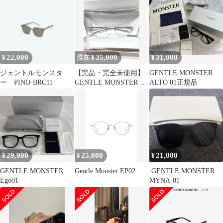
22,000
35,000
31,000
¥
現在 ¥
¥
ジェントルモンスタ
【完品・完全未使用】
GENTLE MONSTER
ー PINO-BRC11
GENTLE MONSTER
ALTO 01正規品
Paranoyd 02
29,900
25,000
21,000
¥
¥
¥
GENTLE MONSTER
Gentle Monster EP02
:GENTLE MONSTER
Ego01
MYNA-01