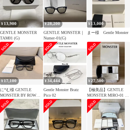
13,900
28,200
13,000
¥
¥
¥
GENTLE MONSTER
GENTLE MONSTER｜
まー様 Gentle Monster
TAM01 (G)
Numer-01(G)
17,100
34,444
27,500
¥
¥
¥
に*む様 GENTLE
Gentle Monster Bratz
【極美品】GENTLE
MONSTER BY ROW
Pico 02
MONSTER MIRO-01 ジ
01(BR)
ェントルモンスター