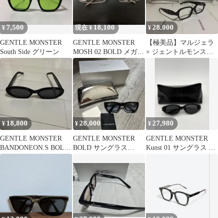
7,500
18,100
28,000
¥
現在 ¥
¥
GENTLE MONSTER
GENTLE MONSTER
【極美品】マルジェラ
South Side グリーン
MOSH 02 BOLD メガネ
× ジェントルモンスタ
リムレス チタン
ー MM210 メガネ 黒
18,800
28,000
27,980
¥
¥
¥
GENTLE MONSTER
GENTLE MONSTER
GENTLE MONSTER
BANDONEON.S BOLD
BOLD サングラス
Kunst 01 サングラス ブ
サングラス
KANT01
ラック ケース付