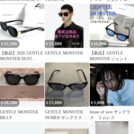
(BR)
ンスターケース付き
15,500
15,000
11,800
¥
¥
¥
【新品】2026 GENTLE
GENTLE MONSTER
【新品】GENTLE
MONSTER DUST
MONSTER ジェントル
MUSK べっ甲柄
モンスター South Side
18,500
15,000
5,000
¥
¥
¥
GENTLE MONSTER
GENTLE MONSTER
house of woo サングラ
BILLY
NUMER サングラス ブ
ス リムレス
ラック