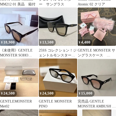
MM212 01 美品 箱付
ー サングラス
Atomic 02 クリア
18,900
13,500
4,400
¥
¥
¥
《未使用》GENTLE
25SS コレクション！ジ
GENTLE MONSTER サ
MONSTER SOHO
ェントルモンスター
ングラスケース
sunglasses 人気
［Loloe］サングラス
JENNIE コラボ
ケース付き
24,500
24,500
15,000
¥
¥
¥
GENTLEMONSTER
GENTLE MONSTER
完売品 GENTLE
Met02
PINO
MONSTER AMBUSH ジ
ェントルモンスター