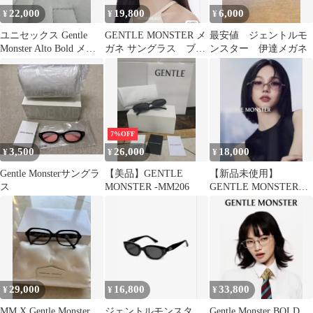
22,000
19,800
6,000
¥
¥
¥
ユニセックス Gentle
GENTLE MONSTER メ
最安値 ジェントルモ
Monster Alto Bold メガ
ガネ サングラス ブル
ンスター 伊達メガネ
ネ 試着
ーライト・UVカット
7%OFF
3,500
26,000
18,000
¥
¥
¥
Gentle Monsterサングラ
【美品】GENTLE
【新品未使用】
ス
MONSTER -MM206
GENTLE MONSTER
PICO 折りたたみ クリ
ア メガネ
29,000
16,800
33,800
¥
¥
¥
MM X Gentle Monster
ジェントルモンスタ
Gentle Monster BOLD