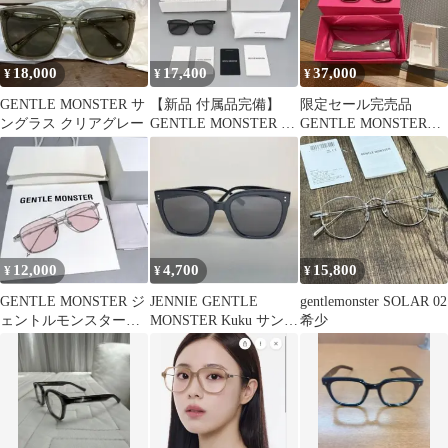
18,000
17,400
37,000
¥
¥
¥
GENTLE MONSTER サ
【新品 付属品完備】
限定セール完売品
ングラス クリアグレー
GENTLE MONSTER サ
GENTLE MONSTER
ングラス Loloe 01
VENE-01(RG) サングラ
ス
12,000
4,700
15,800
¥
¥
¥
GENTLE MONSTER ジ
JENNIE GENTLE
gentlemonster SOLAR 02
ェントルモンスターサ
MONSTER Kuku サング
希少
ングラス Met 02(V)
ラス