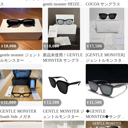
ス
gentle monster HEIZER
COCOA サングラス
ヘイザー
18,000
18,000
15,500
¥
¥
¥
gentle monster ジェント
新品未使用！GENTLE
[GENTLE MONSTER]
ルモンスター
MONSTER サングラ
ジェントルモンスター
ROCOCO ロココ
ス BOLD ego01
サングラス HOVO
11,000
12,500
11,500
¥
¥
¥
GENTLE MONSTER
GENTLE MONSTER ジ
◆GENTLE
South Side メガネ
ェントルモンスター
MONSTER◆サングラ
Her01 サングラス
ス TOTE Col.01