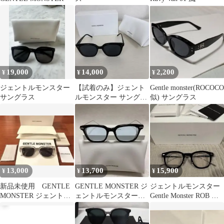
19,000
14,000
2,200
¥
¥
¥
ジェントルモンスター
【試着のみ】ジェント
Gentle monster(ROCOCO
サングラス
ルモンスター サングラ
似) サングラス
ス LOLOE ブラック
13,000
13,700
15,900
¥
¥
¥
新品未使用 GENTLE
GENTLE MONSTER ジ
ジェントルモンスター
MONSTER ジェントル
ェントルモンスター
Gentle Monster ROB ロ
モンスター サングラス
BOLD Ego01 ブルー
ブ 志尊淳