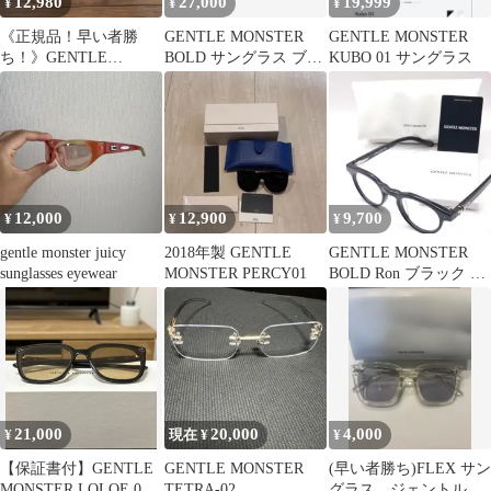
12,980
27,000
19,999
¥
¥
¥
《正規品！早い者勝
GENTLE MONSTER
GENTLE MONSTER
ち！》​GENTLE
BOLD サングラス ブラ
KUBO 01 サングラス
MONSTER tam
ック
12,000
12,900
9,700
¥
¥
¥
gentle monster juicy
2018年製 GENTLE
GENTLE MONSTER
sunglasses eyewear
MONSTER PERCY01
BOLD Ron ブラック メ
ガネフレーム
21,000
20,000
4,000
¥
現在 ¥
¥
【保証書付】GENTLE
GENTLE MONSTER
(早い者勝ち)FLEX サン
MONSTER LOLOE 01
TETRA-02
グラス ジェントルモ