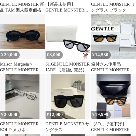
GENTLE MONSTER 新
【新品未使用】
GENTLE MONSTER サ
品 TAM 週末限定価格
GENTLE MONSTER
ングラス ブラック
BENVEN ブラックサン
グラス
20,000
8,000
14,580
¥
¥
¥
Maison Margiela ×
81.GENTLE MONSTER
箱付き未使用品
GENTLE MONSTER
JADE 【店舗併売品】
GENTLE MONSTER
MM005
JUNO アイウェアサン
グラス 黒
20,000
12,000
19,999
¥
¥
¥
GENTLE MONSTER
GENTLE MONSTER サ
【8/9まで値下げ】
BOLD メガネ
ングラス
GENTLE MONSTER
LANG-01 ORオレンジ