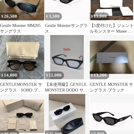
26,500
3,500
15,000
¥
¥
¥
Gentle Monster MM205
Gentle Monsterサングラ
【1度付けた】ジェント
サングラス
ス
ルモンスター Musee 登
坂広臣 BTS着用 サング
ラス
14,000
11,000
13,200
¥
¥
¥
GENTLEMONSTER サ
【未使用級】GENTLE
GENTLE MONSTER サ
ングラス SOHO ブラ
MONSTER DODO サン
ングラス ブラック
ウン
グラス ブルー