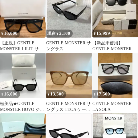
16,000
2,100
15,999
¥
現在 ¥
¥
【正規】GENTLE
GENTLE MONSTER サ
【新品未使用】
MONSTER LILIT サン
ングラス
GENTLE MONSTER La
グラス 値引き不可
Sola
16,000
13,500
17,500
¥
¥
¥
極美品★GENTLE
GENTLE MONSTER サ
GENTLE MONSTER
MONSTER HOVO ジェ
ングラス TEGA ケース
LA SOLA
ントルモンスタ
あり