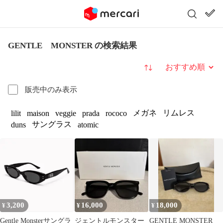
GENTLE MONSTER の検索結果
並び替え
販売中のみ表示
メガネ
リムレス
lilit
maison
veggie
prada
rococo
サングラス
duns
atomic
3,200
16,000
18,000
¥
¥
¥
Gentle Monsterサングラ
ジェントルモンスター
GENTLE MONSTER