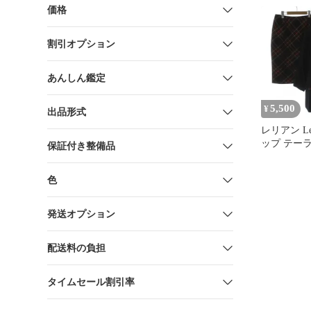
価格
割引オプション
あんしん鑑定
5,500
¥
出品形式
レリアン Le
ップ テー
保証付き整備品
ト タイト
ル 13+ 黒
色
ッド チェ
1506040 /G
発送オプション
配送料の負担
タイムセール割引率