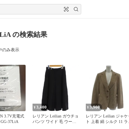
7LiA の検索結果
中のみ表示
3,400
3,900
¥
¥
AN 3.7V充電式
レリアン Leilian ガウチョ
レリアン Leilian ジャ
G-37LiA
パンツ ワイド 毛 ウール
ト 上着 絹 シルク 11 ラ
サイズ表記なし 黒 ブラ
トベージュ テーラード