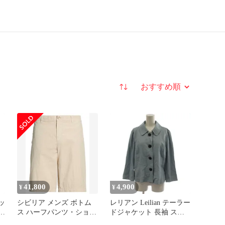
並び替え
41,800
4,900
¥
¥
ケッ
シビリア メンズ ボトム
レリアン Leilian テーラー
イ
ス ハーフパンツ・ショー
ドジャケット 長袖 ステ
カ
ツ ショートパンツバミュ
ンカラー 13 水色 ライト