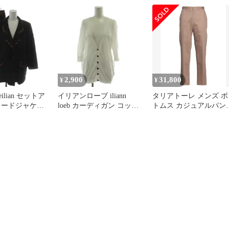
ック アパレル /GG
ラー 長袖 2B AV-039011
■ECD001
/GG ■ECB003
2,900
31,800
¥
¥
ilian セットア
イリアンローブ iliann
タリアトーレ メンズ ボ
ラードジャケッ
loeb カーディガン コット
トムス カジュアルパン
スカート ウー
ン 白 ホワイト 七分袖 レ
TAGLIATORE パンツ
 ブラック 赤 レ
ース Vネック /GG ■MA
Light Brown ブラウン
ック柄 膝丈
G