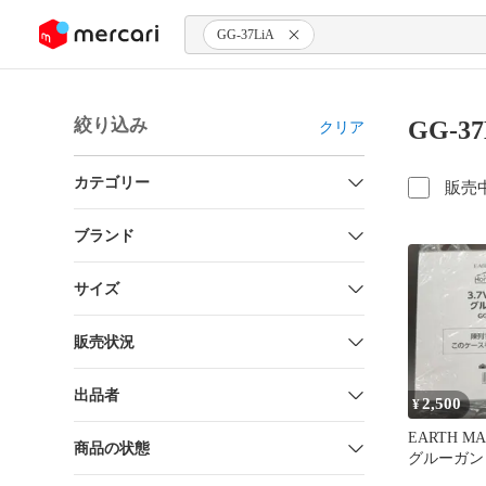
ンツにスキップ
GG-37LiA
絞り込み
GG-3
クリア
カテゴリー
販売
ブランド
サイズ
販売状況
出品者
2,500
¥
EARTH M
商品の状態
グルーガン G