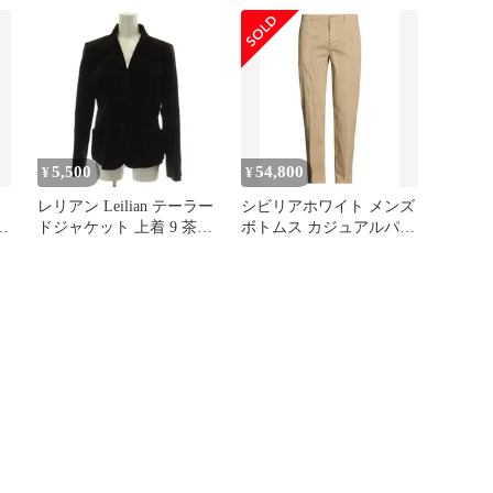
0
ーダパンツ SIVIGLIA
ブルー /GG
Beige ベージュ
5,500
54,800
¥
¥
レリアン Leilian テーラー
シビリアホワイト メンズ
ツ
ドジャケット 上着 9 茶
ボトムス カジュアルパン
長袖 ベロア フリル JS-
ツ チノパンツ SIVIGLIA
0004657 /GG
WHITE Taupe トープ