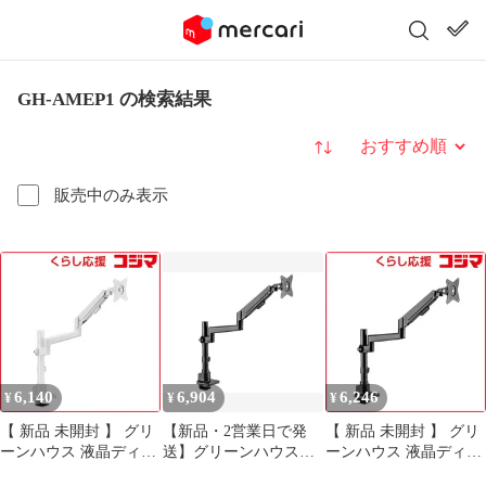
GH-AMEP1 の検索結果
並び替え
販売中のみ表示
6,140
6,904
6,246
¥
¥
¥
【 新品 未開封 】 グリ
【新品・2営業日で発
【 新品 未開封 】 グリ
ーンハウス 液晶ディス
送】グリーンハウス
ーンハウス 液晶ディス
プレイアーム ガススプ
(GREEN HOUSE) 液晶
プレイアーム ガススプ