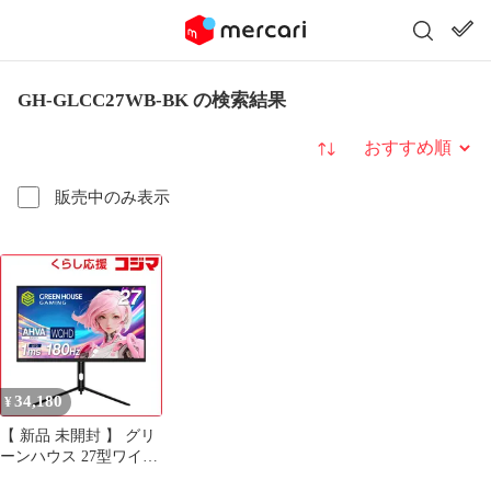
GH-GLCC27WB-BK の検索結果
並び替え
販売中のみ表示
34,180
¥
【 新品 未開封 】 グリ
ーンハウス 27型ワイド
ゲーミング液晶ディス