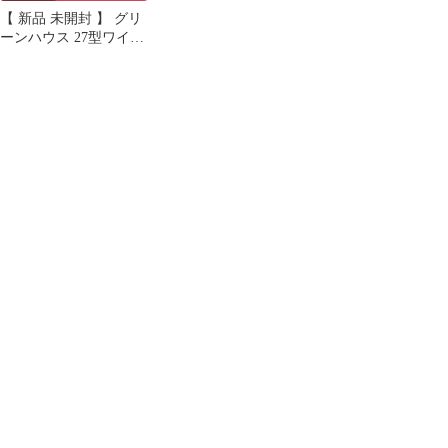
【 新品 未開封 】 グリ
ーンハウス 27型ワイド
ゲーミング液晶ディス
プレイ ブラック ［27型
/WQHD(2560×1440) /ワ
イド］ GH-
GLCC27WB-BK 未使用
送料無料