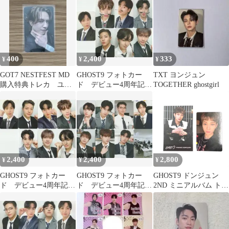
400
2,400
333
¥
¥
¥
GOT7 NESTFEST MD
GHOST9 フォトカー
TXT ヨンジュン
購入特典トレカ ユギ
ド デビュー4周年記
TOGETHER ghostgirl
ョム
念 A
2,400
2,400
2,800
¥
¥
¥
GHOST9 フォトカー
GHOST9 フォトカー
GHOST9 ドンジュン
ド デビュー4周年記
ド デビュー4周年記
2ND ミニアルバム トレ
念 G
念 C
ーディングカード トレ
カ 美品【BL0728_35】