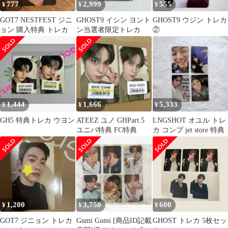
777
2,999
555
¥
¥
¥
GOT7 NESTFEST ジニ
GHOST9 イシン ヨント
GHOST9 ウジン トレカ
ョン 購入特典 トレカ
ン当選者限定トレカ
②
1,444
1,666
5,333
¥
¥
¥
GH5 特典トレカ ウヨン
ATEEZ ユノ GHPart.5
LNGSHOT オユル トレ
ユニバ特典 FC特典
カ コンプ jet store 特典
1,200
3,750
600
¥
¥
¥
GOT7 ジニョン トレカ
Gumi Gumi [商品ID記載
GHOST トレカ 5枚セッ