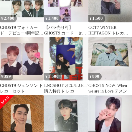
2,400
1,400
1,500
¥
¥
¥
GHOST9 フォトカー
【バラ売り可】
GOT7 WINTER
ド デビュー4周年記
GHOST9 カード セッ
HEPTAGON トレカ☆
念 B
ト ②
ジニョン②
399
1,500
800
¥
¥
¥
GHOST9 ジュンソン ト
LNGSHOT オユル J.E.T
GHOST9 NOW: When
レカ セット
購入特典ト レカ
we are in Love テスン