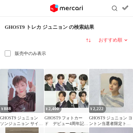
GHOST9 トレカ ジュニョン の検索結果
並び替え
販売中のみ表示
888
2,400
2,222
¥
¥
¥
GHOST9 ジュニョン
GHOST9 フォトカー
GHOST9 ジュニョン ヨ
ソンジュニョン サイン
ド デビュー4周年記
ントン当選者限定トレ
入り トレカ
念 M
カ