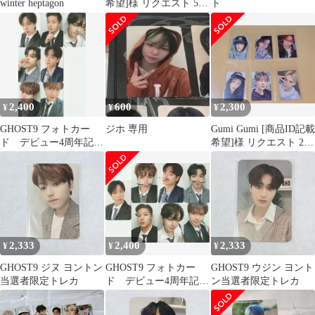
winter heptagon
希望]様 リクエスト 5点
ト
まとめ商品
2,400
600
2,300
¥
¥
¥
GHOST9 フォトカー
ジホ 専用
Gumi Gumi [商品ID記載
ド デビュー4周年記
希望]様 リクエスト 2点
念 Y
まとめ商品
2,333
2,400
2,333
¥
¥
¥
GHOST9 ジヌ ヨントン
GHOST9 フォトカー
GHOST9 ウジン ヨント
当選者限定トレカ
ド デビュー4周年記
ン当選者限定トレカ
念 A