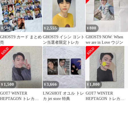
500
2,555
800
¥
¥
¥
GHOST9 カード まとめ
GHOST9 イシン ヨント
GHOST9 NOW: When
売
ン当選者限定トレカ
we are in Love ウジン
1,500
3,666
1,800
¥
¥
¥
GOT7 WINTER
LNGSHOT オユル トレ
GOT7 WINTER
HEPTAGON トレカ☆
カ jet store 特典
HEPTAGON トレカ☆
ジニョン①
ジニョン③