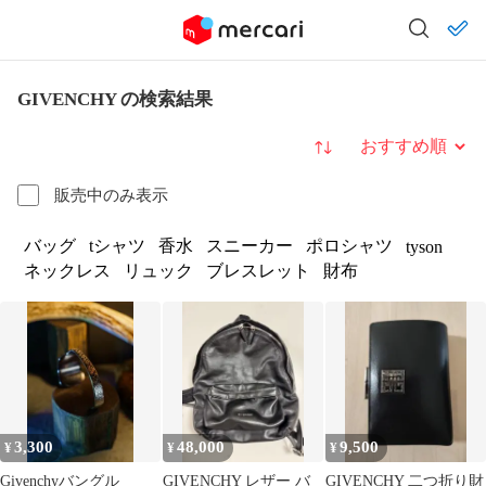
GIVENCHY の検索結果
並び替え
販売中のみ表示
バッグ
tシャツ
香水
スニーカー
ポロシャツ
tyson
ネックレス
リュック
ブレスレット
財布
3,300
48,000
9,500
¥
¥
¥
Givenchyバングル
GIVENCHY レザー バ
GIVENCHY 二つ折り財