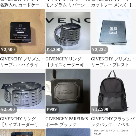
名刺入れ カードケース
モノグラム リバーシブ
カットソー メンズ 【古
レザー ゴールド金具
ル フリース フーディ
着】【中古】【送料無
キャメル
料】
2,500
3,200
2,222
¥
¥
¥
GIVENCHY プリズム・
GIVENCHY リング
GIVENCHY プリズム・
リーブル・ハイライタ
【サイズオーダー可
リーブル・プレストパ
ー 17
能・1号〜35号】
ウダー 01
2,500
999
12,500
¥
¥
¥
GIVENCHY リング
GIVENCHY PARFUMS
GIVENCHYブラックバ
【サイズオーダー可
ポーチ ブラック
ックパック ノベルテ
能・1号〜35号】
ィ