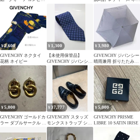
ラー
ビー 動作未確認 本体の
み
2,600
1,300
3,980
¥
¥
¥
GIVENCHY ネクタイ
【未使用保管品】
GIVENCHY ジバンシー
花柄 ネイビー
GIVENCHY ジバンシイ
晴雨兼用 折りたたみ傘
シルクネクタイ ブルー
レオパード グレー
系 3-N121/1/NP
5,000
37,777
5,000
¥
¥
¥
GIVENCHY ゴールドカ
GIVENCHY スタッズ
GIVENCHY PRISME
ラー ダブルサークル イ
モンクストラップ シュ
LIBRE 10 SATIN IRISE
ヤリング
ーズ