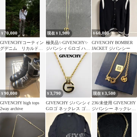
70,000
1,900
60,000
¥
現在 ¥
¥
GIVENCHYコーティン
極美品✨GIVENCHY✨
GIVENCHY BOMBER
グデニム リカルドテ
ジバンシィ Gロゴ ハー
JACKET ジバンシー
ィッシ期 アーカイブ
ト ネックレス アンテ
スキニー
ィーク
90,000
3,790
3,500
¥
¥
現在 ¥
GIVENCHY high tops
GIVENCHY ジバンシィ
236/未使用 GIVENCHY
2way archive
Gロゴ ネックレス ゴー
ジバンシー ネックレス
ルドカラー
ゴールド ペンダント