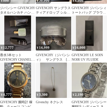
800
30,000
8,000
¥
¥
¥
ジバンシー GIVENCHY
GIVENCHY サングラス
GIVENCHY ジバンシィ
タオルハンカチ ハンカ
ティアドロップ シルバ
トートバッグ ブラウ
チ 4Gロゴ ピンク
ー
ン 女性ビジネスバッ
グにも
12,777
14,999
16,000
¥
¥
¥
香水3本セット
GIVENCHY（ジバンシ
GIVENCHY LE SOIN
GIVENCHY CHANEL
ィ） サングラス [ケ
NOIR UV FLUIDE
他
ース付き]
4,777
3,300
2,190
¥
¥
¥
GIVENCHY 腕時計 稼
Givenchy ネクレス
GIVENCHY ジバンシー
動 クォーツ コンビカ
腕時計 レディース ネイ