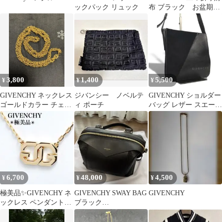
ックパック リュック
布 ブラック お盆期間
セール
3,800
1,400
5,500
¥
¥
¥
GIVENCHY ネックレス
ジバンシー ノベルテ
GIVENCHY ショルダー
ゴールドカラー チェー
ィ ポーチ
バッグ レザー スエード
ン
黒
6,700
48,000
4,500
¥
¥
¥
極美品✨GIVENCHY ネ
GIVENCHY SWAY BAG
GIVENCHY
ックレス ペンダント
ブラック
GG ロゴ ゴールド系
BB5016B025001新品未
使用品