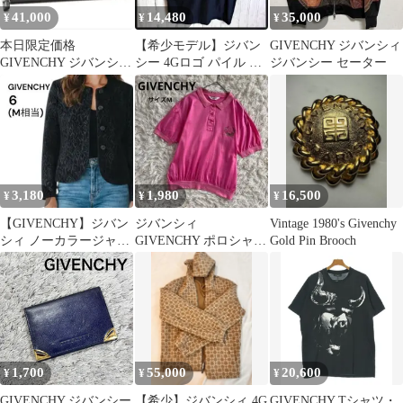
41,000
14,480
35,000
¥
¥
¥
本日限定価格
【希少モデル】ジバン
GIVENCHY ジバンシィ
GIVENCHY ジバンシ
シー 4Gロゴ パイル T
ジバンシー セーター
ィ 長財布 ブラッ
シャツ 刺繍 M ブラッ
ク メンズ レディー
ク 黒
ス
3,180
1,980
16,500
¥
¥
¥
​【GIVENCHY】ジバン
ジバンシィ
Vintage 1980's Givenchy
シィ ノーカラージャケ
GIVENCHY ポロシャ
Gold Pin Brooch
ットブラック 6
ツ トップス カット
M【101】
ソー 半袖 刺繍 M
1,700
55,000
20,600
¥
¥
¥
GIVENCHY ジバンシー
【希少】ジバンシィ 4G
GIVENCHY Tシャツ・