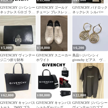
2,999
12,000
65,000
¥
¥
¥
GIVENCHY ジバンシー
GIVENCHY ゴールド
GIVENCHY パドロック
ネックレス Gロゴ ライ
チェーン ブレスレット
ネックレス シルバー
ンストーン ゴールド
16cm 763
5,000
10,000
6,200
¥
¥
¥
GIVENCHY ヴィンテー
GIVENCHY スニーカー
美品✨ジバンシィ
ジ二つ折り財布
ホワイト
givenchy ピアス ヴィ
ンテージ ゴールド
62,000
80,000
22,800
¥
¥
¥
GIVENCHY キャンバス
GIVENCHY キャンバス
GIVENCHY ジバンシー
トート 2WAY ブラッ
ショルダーバッグ
ヴィンテージロゴプリ