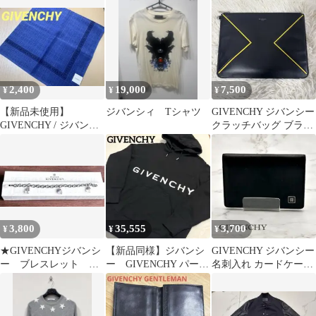
ド 中古
ザー 黒
2,400
19,000
7,500
¥
¥
¥
【新品未使用】
ジバンシィ Tシャツ
GIVENCHY ジバンシー
GIVENCHY / ジバンシ
クラッチバッグ ブラッ
ー シルク スカー
ク イエロー レザー
フ ハンカチーフ
3,800
35,555
3,700
¥
¥
¥
★GIVENCHYジバンシ
【新品同様】ジバンシ
GIVENCHY ジバンシー
ー ブレスレット 虹
ー GIVENCHY パーカ
名刺入れ カードケース
色 プリズム レイン
ー 黒 ロゴ s 刺繍
レザー ブラック
ボー
ロゴ