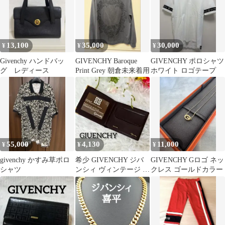
13,100
35,000
30,000
¥
¥
¥
Givenchy ハンドバッ
GIVENCHY Baroque
GIVENCHY ポロシャツ
グ レディース
Print Grey 朝倉未来着用
ホワイト ロゴテープ
55,000
4,130
11,000
¥
¥
¥
givenchy かすみ草ポロ
希少 GIVENCHY ジバ
GIVENCHY Gロゴ ネッ
シャツ
ンシィ ヴィンテージ 二
クレス ゴールドカラー
つ折り財布 レザー 本革