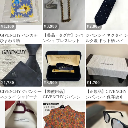
1,100
3,980
2,800
¥
¥
¥
GIVENCHY ハンカチ
⁠【美品・タグ付】ジバ
ジバンシィ ネクタイ シ
ひまわり柄
ンシィ ブレスレット 喜
ルク混 ドット柄 ネイビ
平 Gロゴ ゴールド
ー GIVENCY
1,780
3,500
1,700
¥
¥
¥
GIVENCHY ジバンシー
【未使用品】
【正規品】GIVENCHY
ネクタイ シャドーチェ
GIVENCHY ジバンシィ
ジバンシィ 保存袋 巾着
ック ネイビー フランス
ネクタイピン ロゴ ゴー
バッグ 保管袋 ホワイト
製
ルド×シルバー