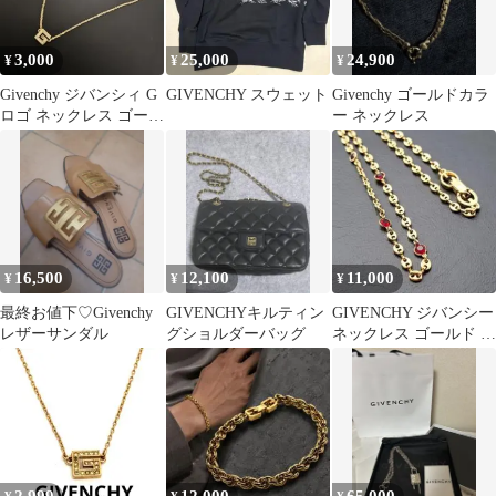
3,000
25,000
24,900
¥
¥
¥
Givenchy ジバンシィ G
GIVENCHY スウェット
Givenchy ゴールドカラ
ロゴ ネックレス ゴール
ー ネックレス
ドカラー
16,500
12,100
11,000
¥
¥
¥
最終お値下♡Givenchy
GIVENCHYキルティン
GIVENCHY ジバンシー
レザーサンダル
グショルダーバッグ
ネックレス ゴールド ス
トーン付 希少デザイン