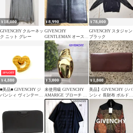
18,000
8,990
78,000
¥
¥
¥
GIVENCHY クルーネッ
GIVENCHY
GIVENCHY スタジャン
ク ニット グレー
GENTLEMAN オースト
ブラック
リッチエキゾチックレ
ザー長財布黒
10%OFF
4,880
3,000
1,800
¥
¥
¥
■美品■ GIVENCHY ジ
未使用級 GIVENCHY
美品】GIVENCHY ジバ
バンシィ ヴィンテージ
AMARIGE ブローチ 香
ンシィ 長財布 ボルドー
ハート ピンバッジ ピン
水瓶モチーフ ゴールド
4Gロゴ 金具 レトロ
ブローチ アクセサリー
レディース ゴールド系
DN1813