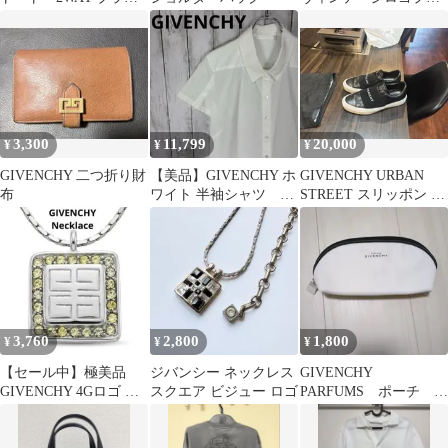
ク
ント Tシャツ
3,300
11,799
20,000
¥
¥
¥
GIVENCHY 二つ折り財
【美品】GIVENCHY ホ
GIVENCHY URBAN
布
ワイト 半袖シャツ サ
STREET スリッポン ス
イズ38
ニーカー
3,760
2,800
1,800
¥
¥
¥
【セール中】極美品
ジバンシー ネックレス
GIVENCHY
GIVENCHY 4Gロゴ ネ
スクエア ビジュー ロゴ
PARFUMS ポーチ ホ
ックレス ラインストー
ワイト 新品未使用
ン