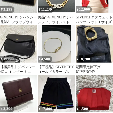
3,299
11,239
12,000
¥
¥
¥
GIVENCHY ジバンシー
美品✨GIVENCHYジバ
GIVENCHY スウェット
長財布 フラップウォレ
ンシィ、ラインストー
パンツ レッド Lサイズ
ット 4Gロゴ 総柄型押
ンゴールド喜平ネック
し
レス_248
19,800
4,500
18,700
¥
¥
¥
【極美品】ジバンシー
【正規品】GIVENCHY
期間限定値下げ
4Gロゴ レザー ミニシ
ゴールドカラー ブレス
❗️GIVENCHY
ョルダー 斜めがけ 黒
レット
ポシェット
3,300
17,800
1,500
¥
¥
¥