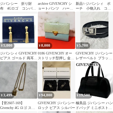
ジバンシー 折り財
archive GIVENCHY シ
新品✨ジバンシィ ポ
布 4Gロゴ コンパク
ョートパンツ ハーフ
ーチ 小物入れ コス
トウォレット メン
パンツ スウェット
メポーチ 赤×シルバー
ズ レディース
5,000
8,000
5,700
¥
¥
¥
ジバンシィ GIVENCHY
0186 GIVENCHY オー
GIVENCHY ジバンシー
ピアス ゴールド 両耳用
ストリッチ型押し 金ロ
レザーベルト ブラック
ロゴ タッセル
ゴ がま口 長財布
ロゴ刻印 ユニセックス
3,499
94,800
19,500
¥
¥
¥
【管2607-169】
GIVENCHY ジバンシー
極美品 ジバンシー ハン
Givenchy 4G ロゴ スク
ロック ピアス シルバー
ドバッグ ミニボストン
エア ネックレス ゴール
ロゴ型押し 4Gロゴ レ