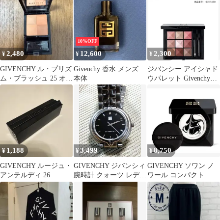
10%OFF
2,480
12,600
2,300
¥
¥
¥
GIVENCHY ル・プリズ
Givenchy 香水 メンズ
ジバンシー アイシャド
ム・ブラッシュ 25 オレ
本体
ウパレット Givenchy
ンジ 未使用
No.09
1,188
3,499
8,750
¥
¥
¥
GIVENCHY ルージュ・
GIVENCHY ジバンシィ
GIVENCHY ソワン ノ
アンテルディ 26
腕時計 クォーツ レディ
ワール コンパクト
ース