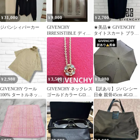
31,000
9,000
2,700
¥
¥
¥
ジバンシィパーカー
GIVENCHY
★美品★ GIVENCHY
IRRESISTIBLE ディス
タイトスカート ブラッ
カバリーセット
ク Mサイズ
2,980
3,500
1,980
¥
¥
¥
​GIVENCHY ウール
GIVENCHY ネックレス
【訳あり】ジバンシー
100% タートルネック
ゴールドカラー Gロゴ
日傘 親骨45cm 4Gロゴ
半袖ニット オリーブ系
ラインストーン レト
総柄 ベージュ 日傘
M
ロ