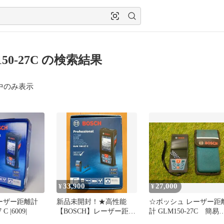
150-27C の検索結果
中のみ表示
33,900
27,000
¥
¥
レーザー距離計
新品未開封！★高性能
☆ボッシュ レーザー距
 C |6009|
【BOSCH】レーザー距離
計 GLM150-27C 簡易
計 GLM150-27C★ボッシ
作確認済み