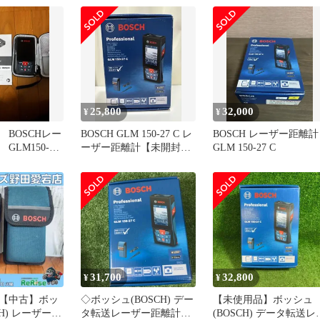
ュ
25,800
32,000
¥
¥
 BOSCHレー
BOSCH GLM 150-27 C レ
BOSCH レーザー距離計
GLM150-
ーザー距離計【未開封新
GLM 150-27 C
品／現行最上位】
31,700
32,800
¥
¥
【中古】ボッ
◇ボッシュ(BOSCH) デー
【未使用品】ボッシュ
CH) レーザー距
タ転送レーザー距離計
(BOSCH) データ転送レ