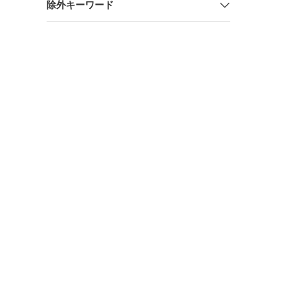
除外キーワード
離計 GLM1
愛宕店】