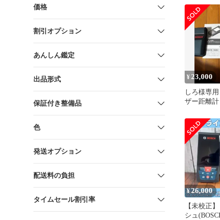
価格
割引オプション
あんしん鑑定
23,000
¥
出品形式
しろ様専用
ザー距離計 
保証付き整備品
27c
色
発送オプション
配送料の負担
26,000
¥
タイムセール割引率
【未校正】
シュ(BOS