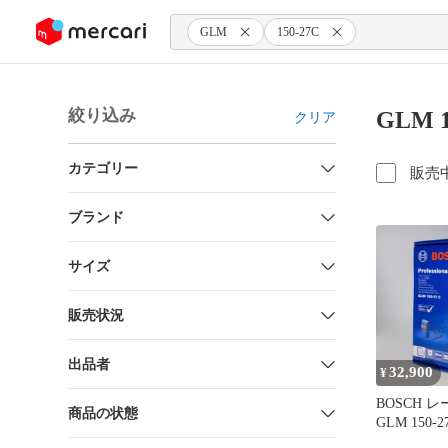
ンツにスキップ
GLM
150-27C
絞り込み
GLM 
クリア
カテゴリー
販売
ブランド
サイズ
販売状況
出品者
32,900
¥
BOSCH 
商品の状態
GLM 150-27