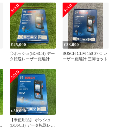
25,000
33,000
¥
¥
◇ボッシュ(BOSCH) デー
BOSCH GLM 150-27 C レ
タ転送レーザー距離計
ーザー距離計 三脚セット
GLM150-27C【川崎店】
30,000
¥
【未使用品】 ボッシュ
ー
(BOSCH) データ転送レー