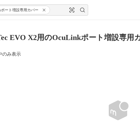
inkポート増設専用カバー
Tec EVO X2用のOcuLinkポート増設専
中のみ表示