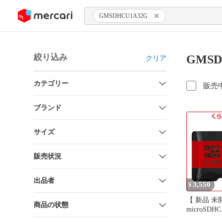
ンツにスキップ
GMSDHCU1A32G
絞り込み
GMSD
クリア
カテゴリー
販売
ブランド
サイズ
販売状況
出品者
3,550
¥
【 新品 未開
商品の状態
microSD
(Class10/32