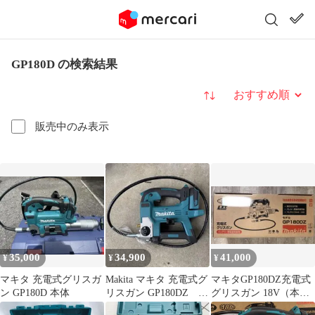
GP180D の検索結果
並び替え
販売中のみ表示
35,000
34,900
41,000
¥
¥
¥
マキタ 充電式グリスガ
Makita マキタ 充電式グ
マキタGP180DZ充電式
ン GP180D 本体
リスガン GP180DZ
グリスガン 18V（本体
18V
のみ）