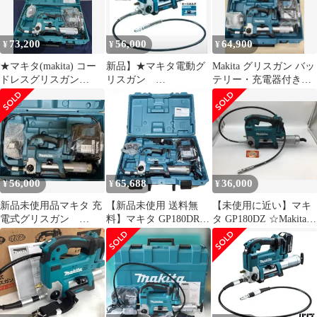
73,200
56,000
64,900
¥
¥
¥
★マキタ(makita) コー
新品】★マキタ電動グ
Makita グリスガン バッ
ドレスグリスガン
リスガン
テリー・充電器付き
GP180DRG【八尾店】
GP180DRG バッテリ
GP180DRG
ー.充電器.ケース付★
56,000
65,688
36,000
¥
¥
¥
新品未使用品マキタ 充
【新品未使用 送料無
【未使用に近い】マキ
電式グリスガン
料】マキタ GP180DRG
タ GP180DZ ☆Makita/
GP180DRG ケース他セ
充電式グリスガン
18V充電式グリスガン
ット
18V6Ah バッテリ 充電
(本体のみ) [IT_LRSML]
器 ケース付 Makita 電
[知立][M04]
動 BL1860B