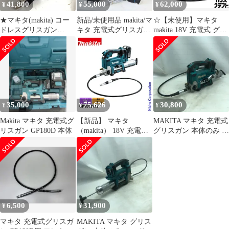
41,800
55,000
62,000
¥
¥
¥
★マキタ(makita) コー
新品/未使用品 makita/マ
☆【未使用】マキタ
ドレスグリスガン
キタ 充電式グリスガン
makita 18V 充電式 グリ
GP180DZ【狭山】
GP180DRG 18V/6.0Ah
ースガン GP180DRG
バッテリー 充電器
18V6.0Ah×1 充電器付き
【新古品】【中古】
35,000
75,626
30,800
¥
¥
¥
Makita マキタ 充電式グ
【新品】 マキタ
MAKITA マキタ 充電式
リスガン GP180D 本体
（makita） 18V 充電式
グリスガン 本体のみ コ
グリスガン バッテリー
ードレス式 GP180D ブ
・充電器付き
ルー
GP180DRG 工具 電動
グリス ガン グリスアッ
プ
6,500
31,900
¥
¥
マキタ 充電式グリスガ
MAKITA マキタ グリス