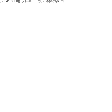
ン GP180D用 フレキシ
ガン 本体のみ コードレ
ブルホース A-00011
ス式 GP180D ブルー