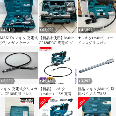
45,100
62,000
41,800
¥
¥
¥
MAKITA マキタ 充電式
【新品未使用】Makita
★マキタ(makita) コー
グリスガン ケース・充
GP180DRG 充電式 グリ
ドレスグリスガン
電器付 コードレス式
ースガン 18V
GP180DZ リコール対応
GP180D ブルー
品【狭山】
6,900
46,452
3,297
¥
¥
¥
マキタ 充電式グリスガ
【新品】 マキタ
新品 マキタ(Makita) 延
ン GP180D用 フレキシ
（makita） 18V 充電式
長パイプ A-75138
ブルホース1200
グリスガン 本体のみ
GP180DZ 工具 バッテ
リ・充電器別売 電動 グ
リス ガン グリスアップ