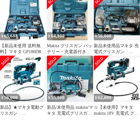
・充電器付き
GP180DRG 工具 電動
グリス ガン グリスアッ
プ
65,688
64,900
56,000
¥
¥
¥
【新品未使用 送料無
Makita グリスガン バッ
新品未使用品マキタ 充
料】マキタ GP180DRG
テリー・充電器付き
電式グリスガン
充電式グリスガン
GP180DRG
GP180DRG ケース他セ
18V6Ah バッテリ 充電
ット
器 ケース付 Makita 電
動 BL1860B
56,000
55,000
62,000
¥
¥
¥
新品】★マキタ電動グ
新品/未使用品 makita/マ
☆【未使用】マキタ
リスガン
キタ 充電式グリスガン
makita 18V 充電式 グリ
GP180DRG バッテリ
GP180DRG 18V/6.0Ah
ースガン GP180DRG
ー.充電器.ケース付★
バッテリー 充電器
18V6.0Ah×1 充電器付き
【新古品】【中古】