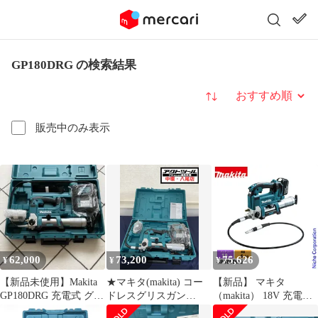
GP180DRG の検索結果
並び替え
販売中のみ表示
62,000
73,200
75,626
¥
¥
¥
【新品未使用】Makita
★マキタ(makita) コー
【新品】 マキタ
GP180DRG 充電式 グリ
ドレスグリスガン
（makita） 18V 充電式
ースガン 18V
GP180DRG【八尾店】
グリスガン バッテリー