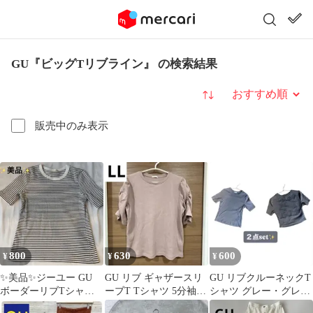
GU『ビッグTリブライン』 の検索結果
並び替え
販売中のみ表示
800
630
600
¥
¥
¥
✨美品✨ジーユー GU
GU リブ ギャザースリ
GU リブクルーネックT
ボーダーリブTシャツ
ーブT Tシャツ 5分袖
シャツ グレー・グレー
半袖 白 黒 コットン リ
LL XL くすみピンク
Tシャツ(2点セット)