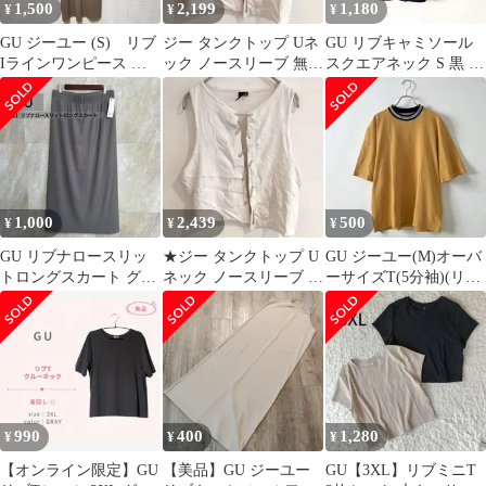
1,500
2,199
1,180
¥
¥
¥
GU ジーユー (S) リブ
ジー タンクトップ Uネ
GU リブキャミソール
Iラインワンピース 長
ック ノースリーブ 無地
スクエアネック S 黒 綿
袖
M 白 綿 フロントビジ
普段着 お出かけ 重ね着
ュー
1,000
2,439
500
¥
¥
¥
GU リブナロースリッ
★ジー タンクトップ U
GU ジーユー(M)オーバ
トロングスカート グレ
ネック ノースリーブ 無
ーサイズT(5分袖)(リブ
ー XL
地 M 白 綿 フロントビ
ライン)山吹色 黄色
ジュー
990
400
1,280
¥
¥
¥
【オンライン限定】GU
【美品】GU ジーユー
GU【3XL】リブミニT