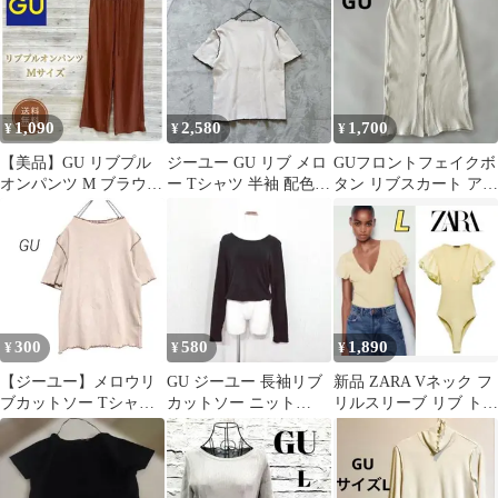
ブニット
1,090
2,580
1,700
¥
¥
¥
【美品】GU リブプル
ジーユー GU リブ メロ
GUフロントフェイクボ
オンパンツ M ブラウン
ー Tシャツ 半袖 配色
タン リブスカート アイ
ジーユー 茶 ボトムス
オフホワイト 白 黒 M
ボリー綺麗め前スリッ
ワイド
トMサイズ
300
580
1,890
¥
¥
¥
【ジーユー】メロウリ
GU ジーユー 長袖リブ
新品 ZARA Vネック フ
ブカットソー Tシャツ
カットソー ニット
リルスリーブ リブ トッ
タイトフィット ベージ
（XL）ブラック ノー
プス L ラスト1点♪
ュ S
ムコア