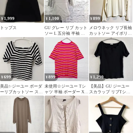
1,999
1,100
899
¥
¥
¥
トップス
GU グレー リブ カット
メロウネック リブ長袖
ソー L 五分袖 半袖 無
カットソー アイボリー
地 シンプル 大人 上品
ジーユーLサイズ
699
899
1,290
¥
¥
¥
美品✨️ジーユー ボーダ
未使用☆ジーユー Tシ
【美品】GU ジーユー
ーリブカットソー スク
ャツ 半袖 ボーダー XL
スカラップ リブTシャ
エアネック五分袖 S 白
桃 赤 レトロポップ y2k
ツ 黒 半袖 スクエアネ
黒 綿 お
ック M