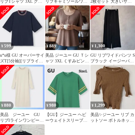
リブTシャツ 3XL グレ
リブキャミソールワン
2枚セット 大きいサイ
ー 袖丈長め 大きいサイ
ピース ベージュ ロング
ズ Tシャツ ショート丈
ズ
丈
599
889
1,300
¥
¥
¥
u*u様 GU オーバーサイ
美品 ジーユー GU Ｔシ
GU リブワイドパンツ S
ズT[5分袖][リブライン]
ャツ 3XL くすみピンク
ブラック イージーパン
XL
リブ編み 半袖 ゆったり
ツ プリーツ風 ウエスト
ゴム
880
980
1,299
¥
¥
¥
美品 ジーユー GU
【GU】ジーユー ヘビ
美品✨️ジーユー リブ カ
リブIラインワンピー
ーウェイトスリーブラ
ットソー ボトルネック
ス ロング XLサイ
インT ユニセックス グ
五分袖 M 茶 綿 オフィ
ズ ベージュ
リーン L
スカジ