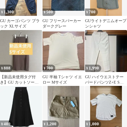
1,300
500
700
¥
¥
¥
GU カーゴパンツ ブラ
GU フリースパーカー
GUライトデニムオープ
ック XLサイズ
ダークグレー
ンシャツ
888
700
1,990
¥
¥
¥
【新品未使用タグ付
GU 半袖 Tシャツ イエ
GU ハイウエストテー
き】GU カットソー
ロー Mサイズ
パードパンツZ+E Sサ
ナローミディスカー
イズ
ト ダークブラシ
400
1,200
1,000
¥
¥
¥