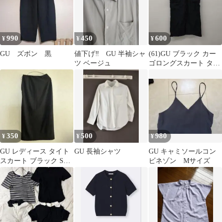
990
450
600
¥
¥
¥
GU ズボン 黒
値下げ‼️ GU 半袖シャ
(61)GU ブラック カー
ツ ベージュ
ゴロングスカート タイ
ト
350
500
980
¥
¥
¥
GU レディース タイト
GU 長袖シャツ
GU キャミソールコン
スカート ブラック Sサ
ビネゾン Mサイズ
イズ