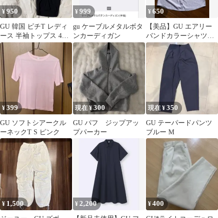
950
999
650
¥
¥
¥
GU 韓国 ピチT レディ
gu ケーブルメタルボタ
【美品】GU エアリー
ース 半袖トップス 4点
ンカーディガン
バンドカラーシャツ
セット まとめ売り
パープル
399
300
350
¥
現在 ¥
現在 ¥
GU ソフトシアークル
GU パフ ジップアッ
GU テーパードパンツ
ーネックT S ピンク
プパーカー
ブルー M
1,500
2,200
400
¥
¥
¥