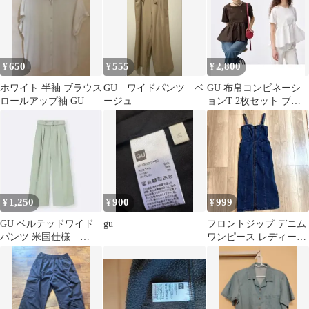
650
555
2,800
¥
¥
¥
ホワイト 半袖 ブラウス
GU ワイドパンツ ベ
GU 布帛コンビネーシ
ロールアップ袖 GU
ージュ
ョンT 2枚セット ブラ
ウン ホワイト Mサイズ
1,250
900
999
¥
¥
¥
GU ベルテッドワイド
gu
フロントジップ デニム
パンツ 米国仕様
ワンピース レディース
GREEN XS（S）
Sサイズ 美品