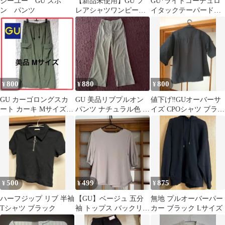
ジーユー GU ズボ
【新品未使用】GU フ
GU*ライトコーデュロ
ン パンツ
レアシャツワンピース
イタックテーパードパ
ネイビー
ンツ*M
800
880
800
¥
¥
¥
GU カーゴロングスカ
GU 美品リブプルオン
値下げ‼️GUオーバーサ
ート カーキ Mサイズ
パンツ ナチュラル色 S
イズ CPOシャツ ブラッ
美品
サイズ
クダブルポケット
500
499
875
¥
¥
¥
ハーフジップ リブ 半袖
【GU】ベージュ 五分
無地 プルオーバーパー
Tシャツ ブラック
袖 トップス バックリボ
カー ブラック Lサイズ
ン