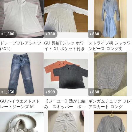
1,500
350
880
¥
¥
¥
ドレープフレアシャツ
GU 長袖Tシャツ ホワ
ストライプ柄 シャツワ
(3XL)
イト XL ポケット付き
ンピース ロング丈
GU
1,250
999
888
¥
¥
¥
GU ハイウエストスト
【ジーユー】透かし編
ギンガムチェック フレ
レートジーンズ M
み スキッパー ポロ
アスカート ロング
セーター 半袖 ブラ
ック ブラウン