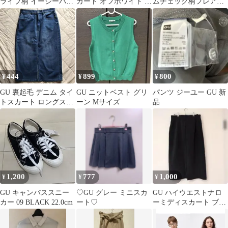
ライプ柄 イージーパン
カート オフホワイト gu
ムチェック柄フレアロ
ツ
s
ングスカート Sサイズ
444
899
800
¥
¥
¥
GU 裏起毛 デニム タイ
GU ニットベスト グリ
パンツ ジーユー GU 新
トスカート ロングスカ
ーン Mサイズ
品
ート L
1,200
777
1,000
¥
¥
¥
GU キャンバススニー
♡GU グレー ミニスカ
GU ハイウエストナロ
カー 09 BLACK 22.0cm
ート♡
ーミディスカート ブラ
ック XXL