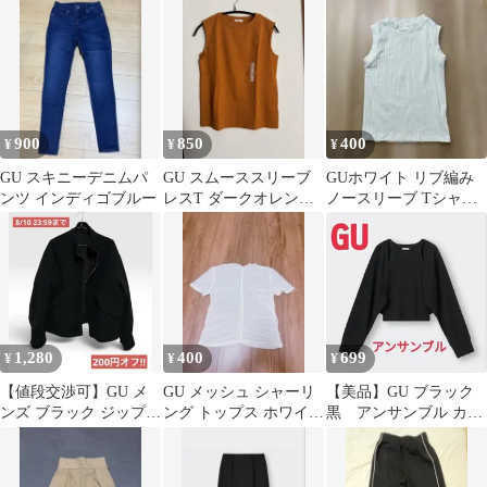
チュラル M
900
850
400
¥
¥
¥
GU スキニーデニムパ
GU スムーススリーブ
GUホワイト リブ編み
ンツ インディゴブルー
レスT ダークオレンジ
ノースリーブ Tシャ
S
ツ 最終です。
1,280
400
699
¥
¥
¥
【値段交渉可】GU メ
GU メッシュ シャーリ
【美品】GU ブラック
ンズ ブラック ジップア
ング トップス ホワイト
黒 アンサンブル カー
ップ ブルゾン
シアーシャツ
ディガン