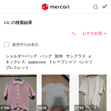
GU の検索結果
並び替え
販売中のみ表示
ショルダーバッグ
バッグ
財布
サングラス
n'
ネックレス
ドレープシャツ
tシャツ
undercover
ブレスレット
700
650
780
¥
¥
¥