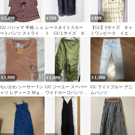
2,490
599
899
¥
¥
¥
GU パジャマ 半袖 ショ
レースタイトスカー
【GU】Sサイズ キャ
ートパンツ ストライプ
ト GU Lサイズ ネイ
ミワンピース イエロ
ピーナッツ L
ビー オフィスカジュア
ーチェック柄
ル
1,990
1,480
1,100
¥
¥
¥
ちいかわ シーサー Tシ
GU ジーユー スーパー
GU ライトブルー デニ
ャツ レディース M gu
ワイドカーゴパンツ オ
ムパンツ
ジーユー タグ付き新品
リーブ M