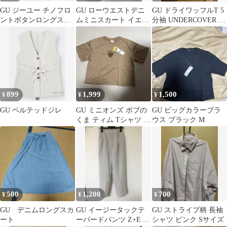
GU ジーユー チノフロ
GU ローウエストデニ
GU ドライワッフルT 5
ントボタンロングスカ
ムミニスカート イエロ
分袖 UNDERCOVER ホ
ート（ハイウエスト）
ー M
ワイトS
ブラックM
899
1,999
1,500
¥
¥
¥
GU ベルテッドジレ
GU ミニオンズ ボブの
GU ビッグカラーブラ
くま ティム Tシャツ L
ウス ブラック M
サイズ
500
1,200
700
¥
¥
¥
GU デニムロングスカ
GU イージータックテ
GU ストライプ柄 長袖
ート
ーパードパンツ Z+E ナ
シャツ ピンク Sサイズ