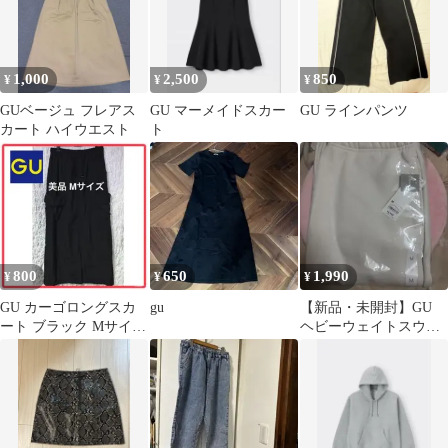
1,000
2,500
850
¥
¥
¥
GUベージュ フレアス
GU マーメイドスカー
GU ラインパンツ
カート ハイウエスト
ト
800
650
1,990
¥
¥
¥
GU カーゴロングスカ
gu
【新品・未開封】GU
ート ブラック Mサイ
ヘビーウェイトスウェ
ズ 美品
ットワイドストレート
パンツお値段変更可