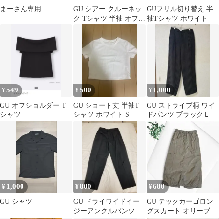
まーさん専用
GU シアー クルーネッ
GUフリル切り替え 半
ク Tシャツ 半袖 オフホ
袖Tシャツ ホワイト
ワイト M
549
500
1,000
¥
¥
¥
GU オフショルダー T
GU ショート丈 半袖T
GU ストライプ柄 ワイ
シャツ
シャツ ホワイト S
ドパンツ ブラックＬ
1,000
800
680
¥
¥
¥
GU シャツ
GU ドライワイドイー
GU テックカーゴロン
ジーアンクルパンツ
グスカート オリーブカ