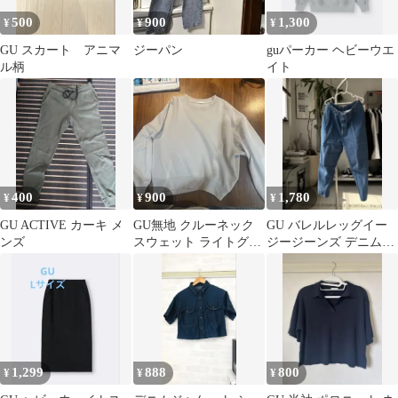
500
900
1,300
¥
¥
¥
GU スカート アニマ
ジーパン
guパーカー ヘビーウエ
ル柄
イト
400
900
1,780
¥
¥
¥
GU ACTIVE カーキ メ
GU無地 クルーネック
GU バレルレッグイー
ンズ
スウェット ライトグレ
ジージーンズ デニムパ
ー
ンツ ブルー Lサイズ 美
品
1,299
888
800
¥
¥
¥