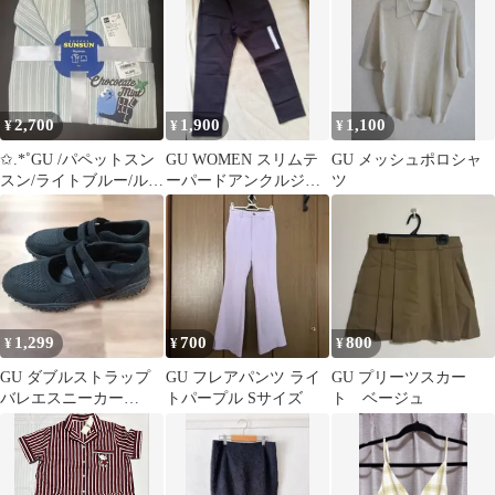
2,700
1,900
1,100
¥
¥
¥
✩.*˚GU /パペットスン
GU WOMEN スリムテ
GU メッシュポロシャ
スン/ライトブルー/ルー
ーパードアンクルジー
ツ
ムウェア/Mサイズ✩.*˚
ンズ ブラック M
1,299
700
800
¥
¥
¥
GU ダブルストラップ
GU フレアパンツ ライ
GU プリーツスカー
バレエスニーカー
トパープル Sサイズ
ト ベージュ
24.5cm ブラック