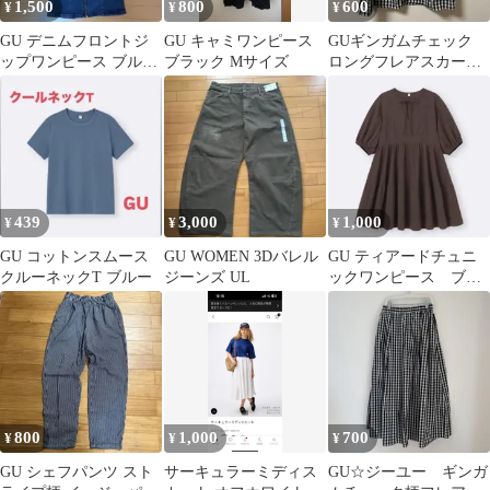
1,500
800
600
¥
¥
¥
GU デニムフロントジ
GU キャミワンピース
GUギンガムチェック
ップワンピース ブルー
ブラック Mサイズ
ロングフレアスカート
Mサイズ
ブラック
439
3,000
1,000
¥
¥
¥
GU コットンスムース
GU WOMEN 3Dバレル
GU ティアードチュニ
クルーネックT ブルー
ジーンズ UL
ックワンピース ブラ
ウン S
800
1,000
700
¥
¥
¥
GU シェフパンツ スト
サーキュラーミディス
GU☆ジーユー ギンガ