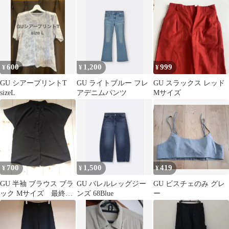
ーキ M ジーユー シャ
カシャカ
600
1,200
999
¥
¥
¥
GU シアープリントT
GU ライトブルー フレ
GU スラックス レッド
sizeL
アデニムパンツ
Mサイズ
700
1,500
419
¥
¥
¥
GU 半袖 ブラウス ブラ
GU バレルレッグジー
GU ビスチェのみ グレ
ック Mサイズ 最終価
ンズ 68Blue
ー
格