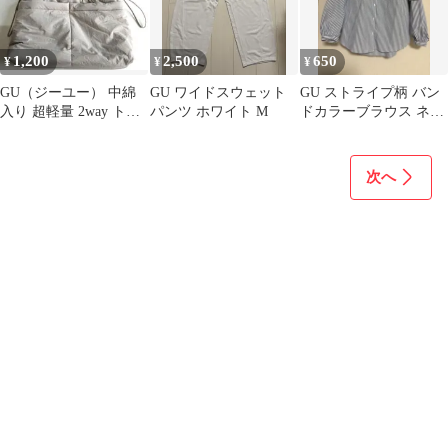
1,200
2,500
650
¥
¥
¥
GU（ジーユー） 中綿
GU ワイドスウェット
GU ストライプ柄 バン
入り 超軽量 2way トー
パンツ ホワイト M
ドカラーブラウス ネイ
トバッグ / ショルダー
ビー×ホワイト
バッグ
次へ