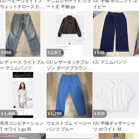
GU ヘビーウェイトス
デニムジャケット ショ
GU 半袖 ポロニット ネ
ウェットナロースカー
ート丈 半袖 gu
イビー
ト 丈標準 ブラック Lサ
イズ
900
2,900
690
¥
¥
¥
レディース ライトブル
GU レザータッチブル
GU デニムパンツ
ー デニムパンツ
ゾン ダークブラウン M
サイズ
1,400
1,200
450
¥
¥
¥
布帛コンビネーション
ウエストゴム イージー
GU 半袖ギャザーシャ
T ホワイトgu M
パンツ ブルー
ツ ホワイト M