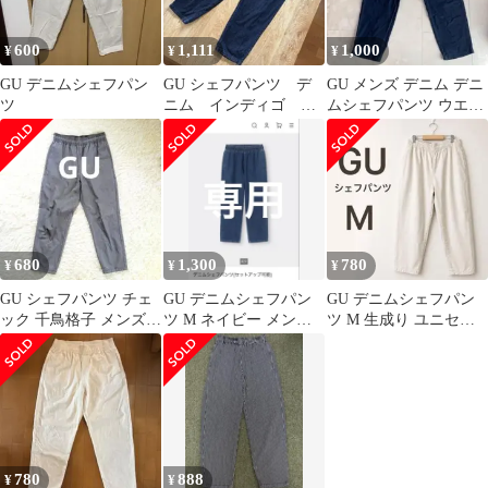
600
1,111
1,000
¥
¥
¥
GU デニムシェフパン
GU シェフパンツ デ
GU メンズ デニム デニ
ツ
ニム インディゴ メ
ムシェフパンツ ウエス
ンズM
トゴム
680
1,300
780
¥
¥
¥
GU シェフパンツ チェ
GU デニムシェフパン
GU デニムシェフパン
ック 千鳥格子 メンズ S
ツ M ネイビー メンズ
ツ M 生成り ユニセッ
黒 白 ゴム イージーパ
ユニセックス 型番
クス ワイドテーパード
ンツ
335332
綿100%
780
888
¥
¥