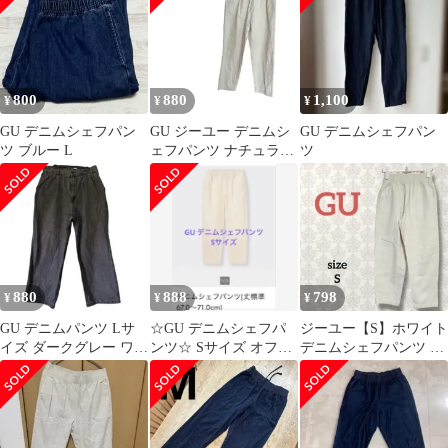
800
880
1,100
¥
¥
¥
GU デニムシェフパン
GU ジーユー デニムシ
GU デニムシェフパン
ツ ブルー L
ェフパンツ ナチュラ
ツ
ル Sサイズ
880
888
798
¥
¥
¥
GU デニムパンツ Lサ
☆GU デニムシェフパ
ジーユー【S】ホワイト
イズ ダークグレー ワイ
ンツ☆ Sサイズ オフホ
デニムシェフパンツ コ
ドシェフパンツ ウエス
ワイト
ットン カジュアル ウエ
トゴム
ストゴム 白