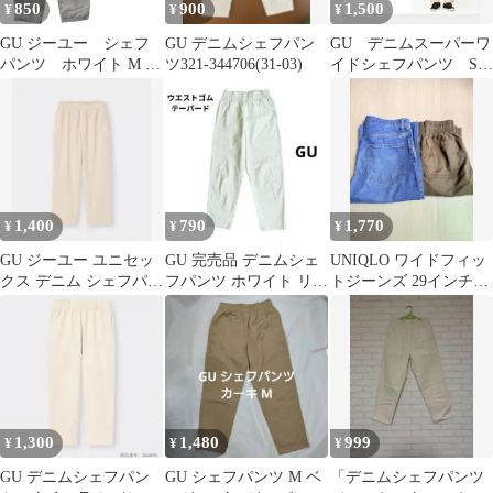
850
900
1,500
¥
¥
¥
GU ジーユー シェフ
GU デニムシェフパン
GU デニムスーパーワ
パンツ ホワイト M イ
ツ321-344706(31-03)
イドシェフパンツ S
ージーパンツ ゆったり
未使用☆
1,400
790
1,770
¥
¥
¥
GU ジーユー ユニセッ
GU 完売品 デニムシェ
UNIQLO ワイドフィッ
クス デニム シェフパン
フパンツ ホワイト リラ
トジーンズ 29インチ
ツ ナチュラル XS 綿
ックス ワイド テーパー
GUシェフパンツS
100%
ド
1,300
1,480
999
¥
¥
¥
GU デニムシェフパン
GU シェフパンツ M ベ
「デニムシェフパンツ