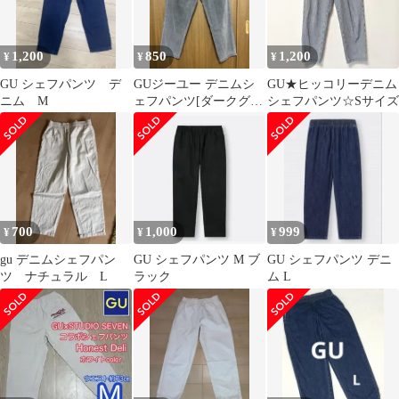
1,200
850
1,200
¥
¥
¥
GU シェフパンツ デ
GUジーユー デニムシ
GU★ヒッコリーデニム
ニム M
ェフパンツ[ダークグレ
シェフパンツ☆Sサイズ
ー]
700
1,000
999
¥
¥
¥
gu デニムシェフパン
GU シェフパンツ M ブ
GU シェフパンツ デニ
ツ ナチュラル L
ラック
ム L