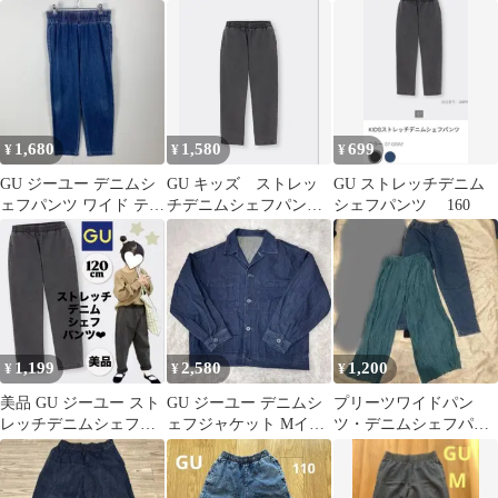
ュ S 新品未使用 カジュ
イズ ブルー
121-336492GUguキッズ
アル
1,680
1,580
699
¥
¥
¥
GU ジーユー デニムシ
GU キッズ ストレッ
GU ストレッチデニム
ェフパンツ ワイド テー
チデニムシェフパン
シェフパンツ 160
パード ゆったりズボン
ツ 160 グレー
男女兼用
1,199
2,580
1,200
¥
¥
¥
美品 GU ジーユー スト
GU ジーユー デニムシ
プリーツワイドパン
レッチデニムシェフパ
ェフジャケット Mイン
ツ・デニムシェフパン
ンツ ブラック 黒 キッ
ディゴ ワーク カバーオ
ツ 2点 160 女の子
ズ 120
ール