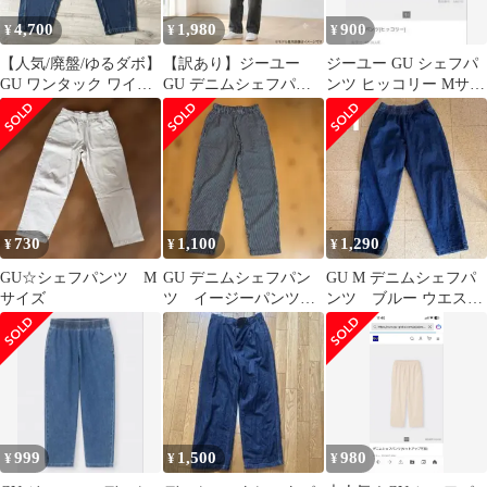
4,700
1,980
900
¥
¥
¥
【人気/廃盤/ゆるダボ】
【訳あり】ジーユー
ジーユー GU シェフパ
GU ワンタック ワイド
GU デニムシェフパン
ンツ ヒッコリー Mサイ
デニムパンツ シェフパ
ツ S ケミカルウォッシ
ズ 男女兼用 長ズボン
ンツ XL
ュ チャコール
730
1,100
1,290
¥
¥
¥
GU☆シェフパンツ M
GU デニムシェフパン
GU M デニムシェフパ
サイズ
ツ イージーパンツ
ンツ ブルー ウエスト
ヒッコリー柄 メンズS
ゴム調節紐
サイズ
999
1,500
980
¥
¥
¥