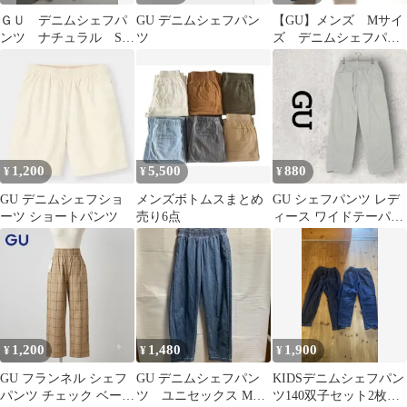
ＧＵ デニムシェフパ
GU デニムシェフパン
【GU】メンズ Mサイ
ンツ ナチュラル Sサ
ツ
ズ デニムシェフパン
イズ
ツ 321-335332
1,200
5,500
880
¥
¥
¥
GU デニムシェフショ
メンズボトムスまとめ
GU シェフパンツ レデ
ーツ ショートパンツ
売り6点
ィース ワイドテーパー
ドデニム (S) ベージュ
系
1,200
1,480
1,900
¥
¥
¥
GU フランネル シェフ
GU デニムシェフパン
KIDSデニムシェフパン
パンツ チェック ベージ
ツ ユニセックス Mサ
ツ140双子セット2枚