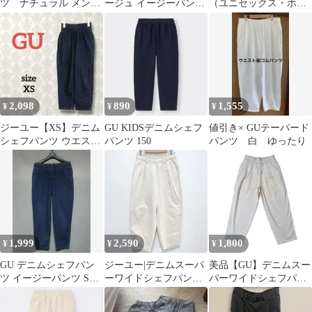
ツ ナチュラル メン
ージュ イージーパンツ
（ユニセックス・ホワ
ズ S
美品
イト）
2,098
890
1,555
¥
¥
¥
ジーユー【XS】デニム
GU KIDSデニムシェフ
値引き× GUテーパード
シェフパンツ ウエスト
パンツ 150
パンツ 白 ゆったり
ゴム ハイウエスト 小さ
いサイズ 綿
1,999
2,590
1,800
¥
¥
¥
GU デニムシェフパン
ジーユー|デニムスーパ
美品【GU】デニムスー
ツ イージーパンツ Sサ
ーワイドシェフパンツ
パーワイドシェフパン
イズ
【M】ステッチ加工 ウ
ツ★ナチュラル L ユニ
エストゴム 白
セックス