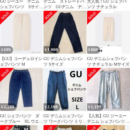
GU ジーユー デニム
デニム ストレートパ
大人気！GU シェフパ
シェフパンツ Sサイ
ンツ GUデニム デニ
ンツ ナチュラル
ズ 丈標準67.0～
ムシェフパンツ
71.0cm
699
1,000
800
¥
¥
¥
【GU】コーデュロイシ
GU デニムシェフパン
GU デニムシェフパン
ェフパンツ M
ツ Sサイズ
ツ ナチュラル Mサイズ
2,280
2,100
1,199
¥
¥
¥
GU シェフパンツ ダ
GU デニムシェフパン
【人気】GU ジーユー
ークブルー XL ウエス
ツ ワークパンツ ミリタ
デニム シェフパンツ イ
トゴム ワイド ゆっ
リーテイスト ゆったり
ージーパンツ XL大き