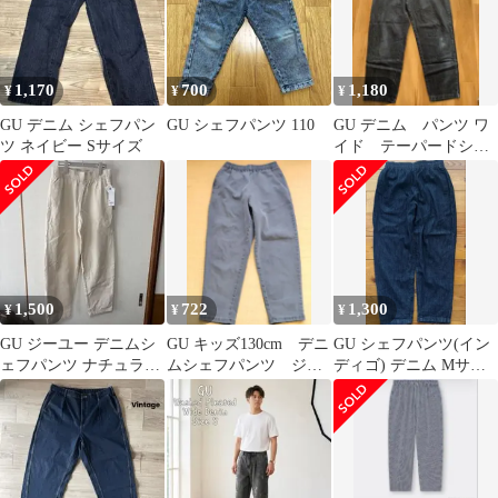
1,170
700
1,180
¥
¥
¥
GU デニム シェフパン
GU シェフパンツ 110
GU デニム パンツ ワ
ツ ネイビー Sサイズ
イド テーパードシル
エット ワークウェア M
1,500
722
1,300
¥
¥
¥
GU ジーユー デニムシ
GU キッズ130cm デニ
GU シェフパンツ(イン
ェフパンツ ナチュラ
ムシェフパンツ ジー
ディゴ) デニム Mサイ
ル M 新品 メンズ
ンズ ボトムス 長ズ
ズ 股下66
アイボリー
ボン