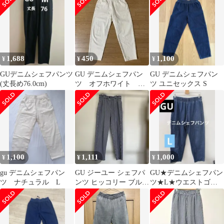
たり
シルエット
いサイズ
1,688
450
1,100
¥
¥
¥
GUデニムシェフパンツ
GU デニムシェフパン
GU デニムシェフパン
(丈長め76.0cm)
ツ オフホワイト メ
ツ ユニセックス S
ンズM
1,100
1,111
1,000
¥
¥
¥
gu デニムシェフパン
GU ジーユー シェフパ
GU★デニムシェフパン
ツ ナチュラル L
ンツ ヒッコリー ブルー
ツ★L★ウエストゴム
M 男女兼用
デニムパンツ イージー
パンツ