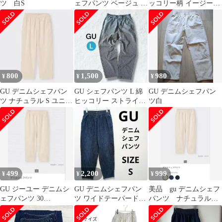
ツ 白S
ェフパンツ ベージュ L
ッコリー柄 イージーパ
ワイドテーパード メン
ンツ ストライプ アメカ
ズ
ジ
800
1,500
980
¥
¥
¥
GU デニムシェフパン
GU シェフパンツ L 綿
GU デニムシェフパン
ツ ナチュラル S ユニセ
ヒッコリー ストライプ
ツ白
ックス シンプル ウエス
イージーパンツ ワイド
トゴム
美品
499
2,200
999
¥
¥
¥
GU ジーユー デニムシ
GU デニムシェフパン
美品 gu デニムシェフ
ェフパンツ 30
ツ ワイドテーパードシ
パンツ ナチュラル
NATURAL ナチュラル
ルエット 古着 ワークパ
L
S
ンツ