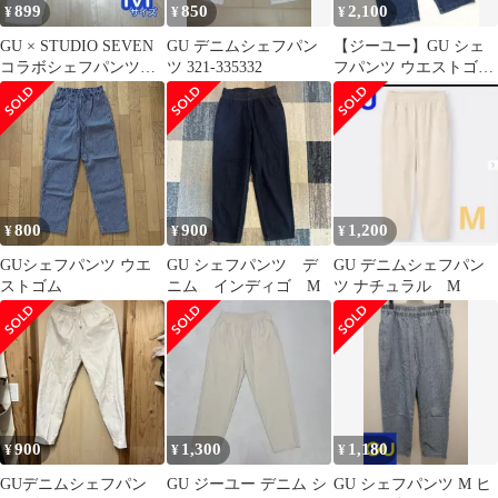
899
850
2,100
¥
¥
¥
GU × STUDIO SEVEN
GU デニムシェフパン
【ジーユー】GU シェ
コラボシェフパンツ
ツ 321-335332
フパンツ ウエストゴム
Honest Deli
L デニムブルー ゆっ
たり
800
900
1,200
¥
¥
¥
GUシェフパンツ ウエ
GU シェフパンツ デ
GU デニムシェフパン
ストゴム
ニム インディゴ M
ツ ナチュラル M
900
1,300
1,180
¥
¥
¥
GUデニムシェフパン
GU ジーユー デニム シ
GU シェフパンツ M ヒ