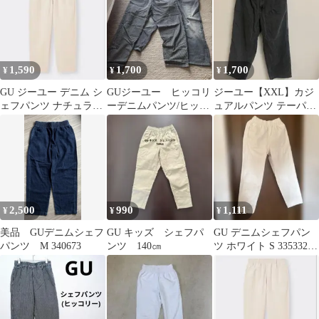
1,590
1,700
1,700
¥
¥
¥
GU ジーユー デニム シ
GUジーユー ヒッコリ
ジーユー【XXL】カジ
ェフパンツ ナチュラル
ーデニムパンツ/ヒッコ
ュアルパンツ テーパー
S 男女兼用 新品 未使用
リーシェフパンツSサイ
ド 無地 黒 綿 デート 体
ズ
型カバー
2,500
990
1,111
¥
¥
¥
美品 GUデニムシェフ
GU キッズ シェフパ
GU デニムシェフパン
パンツ M 340673
ンツ 140㎝
ツ ホワイト S 335332
ワイドテーパード 白