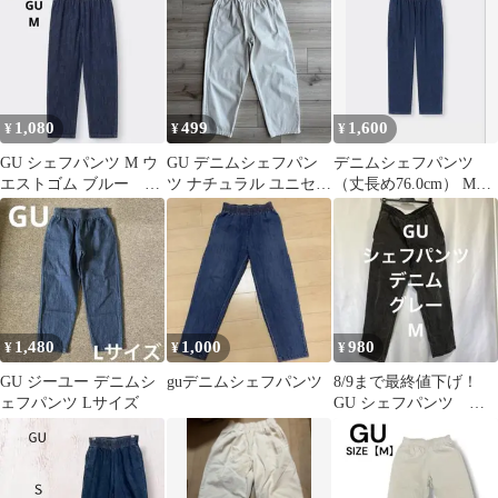
大きめ
ズ
1,080
499
1,600
¥
¥
¥
GU シェフパンツ M ウ
GU デニムシェフパン
デニムシェフパンツ
エストゴム ブルー
ツ ナチュラル ユニセッ
（丈長め76.0cm） Mサ
344008 バックポケット
クス S
イズ
1,480
1,000
980
¥
¥
¥
GU ジーユー デニムシ
guデニムシェフパンツ
8/9まで最終値下げ！
ェフパンツ Lサイズ
GU シェフパンツ デ
ニム グレー M イー
ジーパンツ