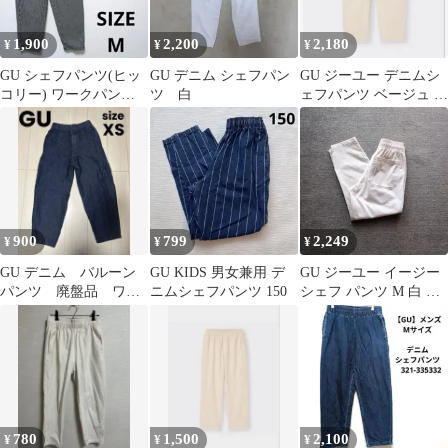
1,900
2,200
2,180
¥
¥
¥
GU シェフパンツ(ヒッ
GU デニム シェフパン
GU ジーユー デニムシ
コリー) ワークパンツ
ツ 白
ェフパンツ ベージュ M
ワイドパンツ ユニセッ
サイズ 綿100% テーパ
クス M
ード
900
799
2,249
¥
¥
¥
GU デニム バルーン
GU KIDS 男女兼用 デ
GU ジーユー イージー
パンツ 廃盤品 ワイ
ニムシェフパンツ 150
シェフ パンツ M 白 ホ
ド XS シェフパンツ
ワイト コットン 古着
ユニセックス
780
1,500
2,100
¥
¥
¥