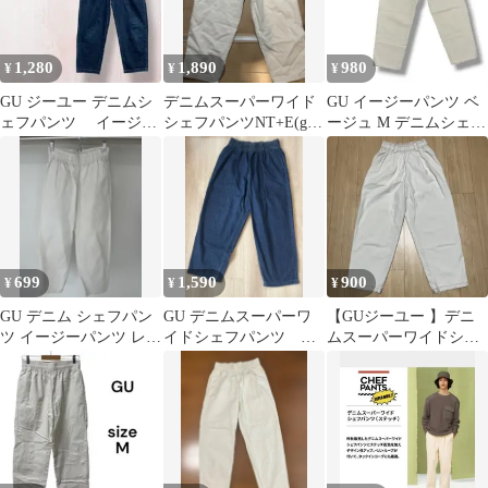
1,280
1,890
980
¥
¥
¥
GU ジーユー デニムシ
デニムスーパーワイド
GU イージーパンツ ベ
ェフパンツ イージー
シェフパンツNT+E(gu)
ージュ M デニムシェフ
パンツ S ウエストゴム
新品・未使用
パンツ アイボリー ボト
ムス
699
1,590
900
¥
¥
¥
GU デニム シェフパン
GU デニムスーパーワ
【GUジーユー 】デニ
ツ イージーパンツ レデ
イドシェフパンツ ネ
ムスーパーワイドシェ
ィース
イビー メンズ M
フパンツ ブラウンス
テッチ Sサイズ