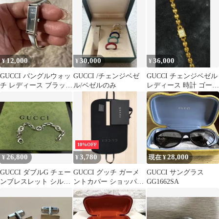
12,000
30,000
36,000
¥
¥
¥
GUCCI バングルウォッ
GUCCI /チェンジベゼ
GUCCI チェンジベゼル
チ レディース ブラック
ル/ベゼルのみ
レディース 時計 ゴール
文字盤
ド
10%OFF
26,800
3,780
28,000
¥
¥
現在 ¥
GUCCI ダブルG チェー
GUCCI グッチ ガーメ
GUCCI サングラス
ンブレスレット シルバ
ントカバー ショッパー
GG1662SA
ー
付属品セット