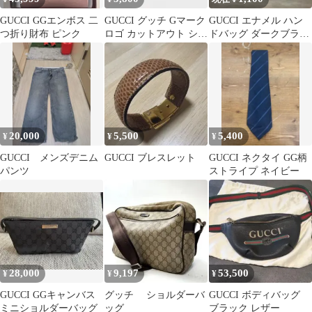
GUCCI GGエンボス 二
GUCCI グッチ Gマーク
GUCCI エナメル ハン
つ折り財布 ピンク
ロゴ カットアウト シル
ドバッグ ダークブラウ
バー925 ピアス 片耳用
ン
20,000
5,500
5,400
¥
¥
¥
GUCCI メンズデニム
GUCCI ブレスレット
GUCCI ネクタイ GG柄
パンツ
ストライプ ネイビー
28,000
9,197
53,500
¥
¥
¥
GUCCI GGキャンバス
グッチ ショルダーバ
GUCCI ボディバッグ
ミニショルダーバッグ
ッグ
ブラック レザー