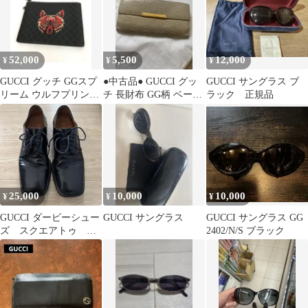
52,000
5,500
12,000
¥
¥
¥
GUCCI グッチ GGスプ
●中古品● GUCCI グッ
GUCCI サングラス ブ
リーム ウルフプリント
チ 長財布 GG柄 ベージ
ラック 正規品
クラッチバッグ セカン
ュ
ド
25,000
10,000
10,000
¥
¥
¥
GUCCI ダービーシュー
GUCCI サングラス
GUCCI サングラス GG
ズ スクエアトゥ レ
2402/N/S ブラック
ザー archive