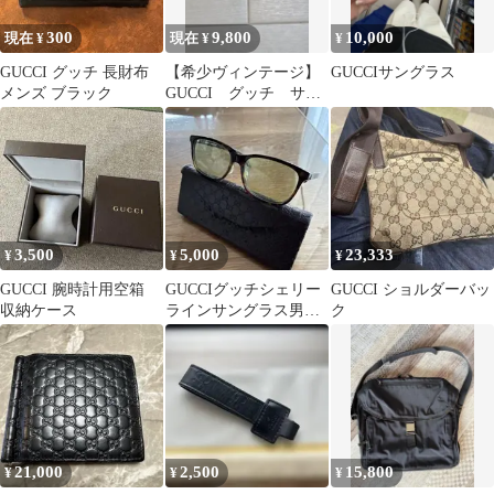
300
9,800
10,000
現在 ¥
現在 ¥
¥
GUCCI グッチ 長財布
【希少ヴィンテージ】
GUCCIサングラス
メンズ ブラック
GUCCI グッチ サン
グラス メタルフレー
ム GG1646
3,500
5,000
23,333
¥
¥
¥
GUCCI 腕時計用空箱
GUCCIグッチシェリー
GUCCI ショルダーバッ
収納ケース
ラインサングラス男女
ク
兼用
21,000
2,500
15,800
¥
¥
¥