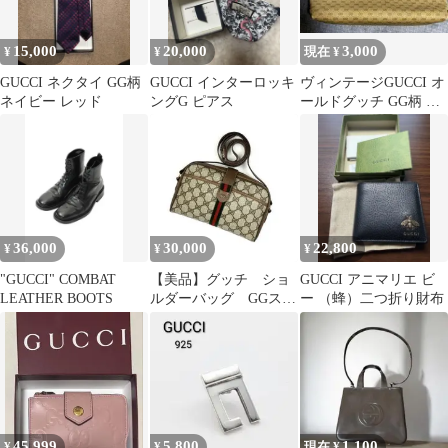
15,000
20,000
3,000
¥
¥
現在 ¥
GUCCI ネクタイ GG柄
GUCCI インターロッキ
ヴィンテージGUCCI オ
ネイビー レッド
ングG ピアス
ールドグッチ GG柄 ク
ラッチバッグ
36,000
30,000
22,800
¥
¥
¥
"GUCCI" COMBAT
【美品】グッチ ショ
GUCCI アニマリエ ビ
LEATHER BOOTS
ルダーバッグ GGスプ
ー （蜂）二つ折り財布
リーム シェリーライ
ン PVC レザー
45,999
5,800
1,100
¥
¥
現在 ¥