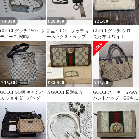
4,300
20,000
3,500
¥
¥
¥
GUCCI グッチ 1500L レ
新品 GUCCI グッチ キ
GUCCI グッチ シロ
ディース 腕時計
ーネックストラップ キ
長財布 ホワイト
ーリング ストラップ
15,500
32,500
45,000
¥
¥
¥
GUCCI GG柄 キャンバ
☆GUCCI 長財布☆
GUCCI スーキー 2WAY
ス ショルダーバッグ
ハンドバッグ GGキャ
ンバス