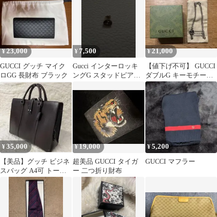
23,000
7,500
21,000
¥
¥
¥
GUCCI グッチ マイク
Gucci インターロッキ
【値下げ不可】 GUCCI
ロGG 長財布 ブラック
ングG スタッドピアス
ダブルG キーモチーフ
片耳
ネックレス
35,000
19,000
5,200
¥
¥
¥
【美品】グッチ ビジネ
超美品 GUCCI タイガ
GUCCI マフラー
スバッグ A4可 トート
ー 二つ折り財布
バッグ ジャッキー 金具
レザー