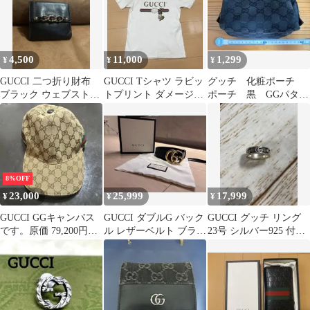
4,500
11,000
1,299
¥
¥
¥
GUCCI 二つ折り財布
GUCCI Tシャツ ラビッ
グッチ 化粧ポーチ
ブラック ウェブストラ
トプリント ダメージ加
ポーチ 黒 GGパター
イプ
工 ホワイト
ン
8%OFF
23,000
25,999
17,999
¥
¥
¥
GUCCI GGキャンバス
GUCCI ダブルG バック
GUCCI グッチ リング
です。原価 79,200円状
ル レザーベルト ブラッ
23号 シルバー925 付属
態は写真をご確認くだ
ク
なし
さい。