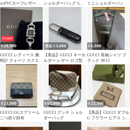
ルPVCカーフレザー ト
ショルダーバッグ GG
ミニショルダーバッグ
ートバッグ
柄 2wayチェーン キャ
GG柄 シェリーライン
メル
6%OFF
28,000
3,600
6,800
¥
現在 ¥
¥
GUCCI レディース 腕
【美品】GUCCI キーホ
GUCCI 長袖シャツ ブ
時計 クォーツ スクエア
ルダー レザー ロゴ型押
ラック 38/15
ブラック文字盤
し ブラック
23,000
62,000
22,500
¥
¥
¥
GUCCI GGスプリーム
GUCCI グッチ ショル
【美品】GUCCI ダブル
二つ折り財布
ダーバッグ
G フラワー ピアス シル
バー