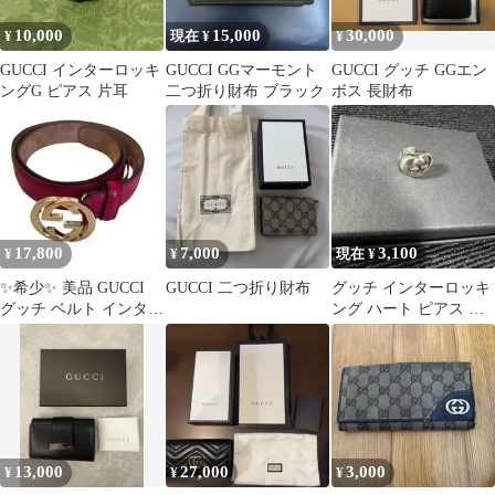
10,000
15,000
30,000
¥
現在 ¥
¥
GUCCI インターロッキ
GUCCI GGマーモント
GUCCI グッチ GGエン
ングG ピアス 片耳
二つ折り財布 ブラック
ボス 長財布
17,800
7,000
3,100
¥
¥
現在 ¥
✨希少✨ 美品 GUCCI
GUCCI 二つ折り財布
グッチ インターロッキ
グッチ ベルト インター
ング ハート ピアス シ
ロッキングG ピンク
ルバー
13,000
27,000
3,000
¥
¥
¥