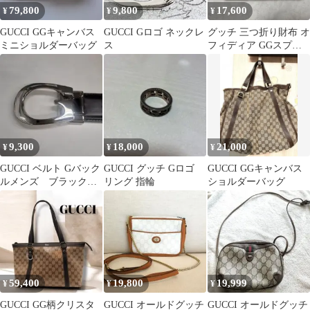
79,800
9,800
17,600
¥
¥
¥
GUCCI GGキャンバス
GUCCI Gロゴ ネックレ
グッチ 三つ折り財布 オ
ミニショルダーバッグ
ス
フィディア GGスプリ
ーム アイボリー
9,300
18,000
21,000
¥
¥
¥
GUCCI ベルト Gバック
GUCCI グッチ Gロゴ
GUCCI GGキャンバス
ルメンズ ブラックブ
リング 指輪
ショルダーバッグ
ラウンリバーシブル
59,400
19,800
19,999
¥
¥
¥
GUCCI GG柄クリスタ
GUCCI オールドグッチ
GUCCI オールドグッチ