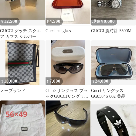
12,500
4,500
9,600
¥
¥
現在 ¥
GUCCI グッチ スクエ
Gucci sunglass
GUCCI 腕時計 5500M
ア カフス シルバー
10,000
7,000
24,000
¥
¥
¥
ノーブランド
Chloé サングラス ブラ
Gucci サングラス
ックGUCCIサングラス
GG0584S 002 美品
オリバーピープルズサ
ングラス