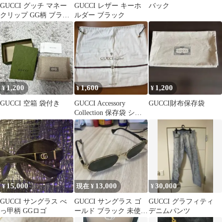
GUCCI グッチ マネー
GUCCI レザー キーホ
バック
クリップ GG柄 ブラッ
ルダー ブラック
ク
1,200
1,600
1,200
¥
¥
¥
GUCCI 空箱 袋付き
GUCCI Accessory
GUCCI財布保存袋
Collection 保存袋 ショ
ップ袋 111
15,000
13,000
30,000
¥
現在 ¥
¥
GUCCI サングラス べ
GUCCI サングラス ゴ
GUCCI グラフィティ
っ甲柄 GGロゴ
ールド ブラック 未使用
デニムパンツ
箱無し