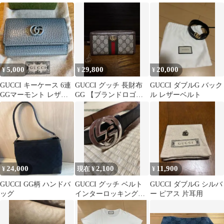
5,000
29,800
20,000
¥
¥
¥
GUCCI キーケース 6連
GUCCI グッチ 長財布
GUCCI ダブルG バック
GGマーモント レザー
GG 【ブランドロゴ総
ル レザーベルト
ブルーグレー系
柄】
24,000
2,100
11,900
¥
現在 ¥
¥
GUCCI GG柄 ハンドバ
GUCCI グッチ ベルト
GUCCI ダブルG シルバ
ッグ
インターロッキングG
ー ピアス 片耳用
レザーベルト（グッチ
シマ）