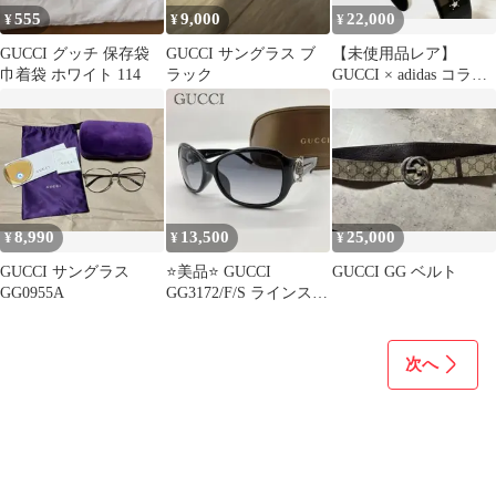
555
9,000
22,000
¥
¥
¥
GUCCI グッチ 保存袋
GUCCI サングラス ブ
【未使用品レア】
巾着袋 ホワイト 114
ラック
GUCCI × adidas コラボ
カチューシャ ブラック
8,990
13,500
25,000
¥
¥
¥
GUCCI サングラス
⭐️美品⭐️ GUCCI
GUCCI GG ベルト
GG0955A
GG3172/F/S ラインスト
ーン サングラス
次へ