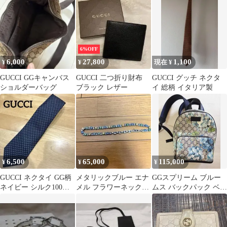
6%OFF
6,000
27,800
1,100
¥
¥
現在 ¥
GUCCI GGキャンバス
GUCCI 二つ折り財布
GUCCI グッチ ネクタ
ショルダーバッグ
ブラック レザー
イ 総柄 イタリア製
6,500
65,000
115,000
¥
¥
¥
GUCCI ネクタイ GG柄
メタリックブルー エナ
GGスプリーム ブルー
ネイビー シルク100%
メル フラワーネックレ
ムス バックパック ベー
イタリア製
ス
ジュ×ブルー 花柄 レザ
ー