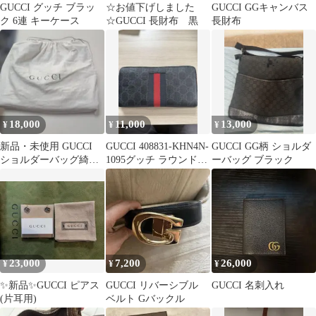
GUCCI グッチ ブラッ
☆お値下げしました
GUCCI GGキャンバス
ク 6連 キーケース
☆GUCCI 長財布 黒
長財布
18,000
11,000
13,000
¥
¥
¥
新品・未使用 GUCCI
GUCCI 408831-KHN4N-
GUCCI GG柄 ショルダ
ショルダーバッグ綺
1095グッチ ラウンドフ
ーバッグ ブラック
麗、オシャレ使いやす
ァスナー長財布
いベイシック
23,000
7,200
26,000
¥
¥
¥
✨️新品✨️GUCCI ピアス
GUCCI リバーシブル
GUCCI 名刺入れ
(片耳用)
ベルト Gバックル