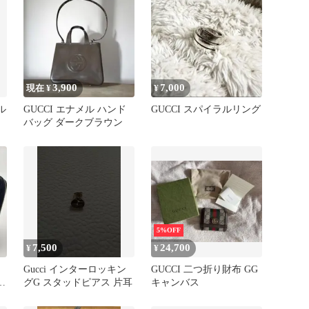
3,900
7,000
現在 ¥
¥
ル
GUCCI エナメル ハンド
GUCCI スパイラルリング
バッグ ダークブラウン
5%OFF
7,500
24,700
¥
¥
Gucci インターロッキン
GUCCI 二つ折り財布 GG
ン
グG スタッドピアス 片耳
キャンバス