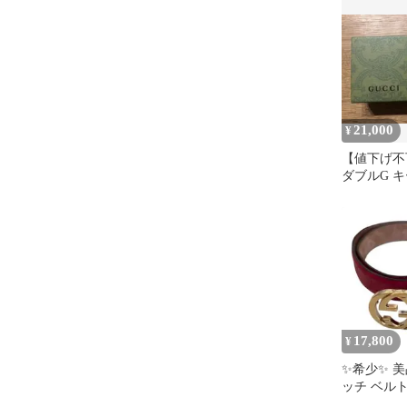
21,000
¥
【値下げ不可
ダブルG 
ックレス
17,800
¥
✨希少✨ 美品
ッチ ベル
ッキングG