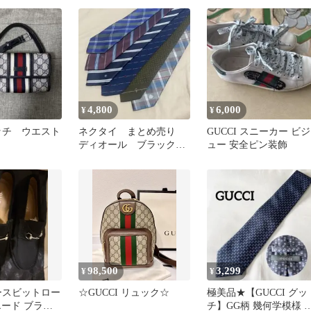
ゴ
4,800
6,000
¥
¥
グッチ ウエスト
ネクタイ まとめ売り
GUCCI スニーカー ビジ
ディオール ブラックレ
ュー 安全ピン装飾
ーベル グッチ ジバン
シー
98,500
3,299
¥
¥
ホースビットロー
☆GUCCI リュック☆
極美品★【GUCCI グッ
エード ブラッ
チ】GG柄 幾何学模様 