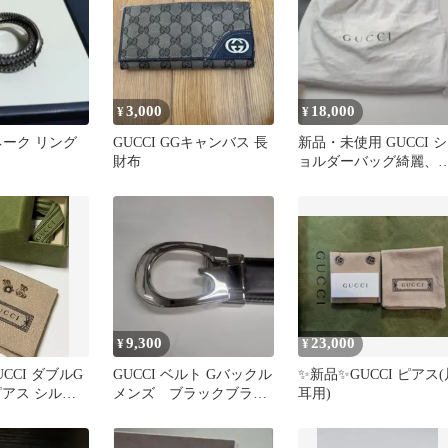
3,000
18,000
¥
¥
スネーク リング
GUCCI GGキャンバス 長
新品・未使用 GUCCI シ
財布
ョルダーバッグ綺麗、
シャレ使いやすいベイ
ック
9,300
23,000
¥
¥
CCI ダブルG
GUCCI ベルト Gバックル
✨️新品✨️GUCCI ピアス
ピアス シルバ
メンズ ブラックブラウ
耳用)
ンリバーシブル