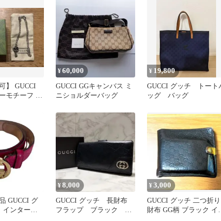
60,000
19,800
¥
¥
】 GUCCI
GUCCI GGキャンバス ミ
GUCCI グッチ トート
キーモチーフ ネ
ニショルダーバッグ
ッグ バッグ
8,000
3,000
¥
¥
 GUCCI グ
GUCCI グッチ 長財布
GUCCI グッチ 二つ折り
ト インターロ
フラップ ブラック GG
財布 GG柄 ブラック イ
 ピンク
柄 シマ レザー 銀ロ
ロー ダメージあり