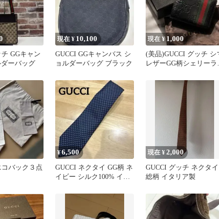
0
10,100
1,000
現在 ¥
現在 ¥
グッチ GGキャン
GUCCI GGキャンバス シ
(美品)GUCCI グッチ シ
ルダーバッグ
ョルダーバッグ ブラック
レザーGG柄シェリーラ
ン6連キーケース
6,500
2,000
¥
現在 ¥
 エコバック３点
GUCCI ネクタイ GG柄 ネ
GUCCI グッチ ネクタイ
イビー シルク100% イタ
総柄 イタリア製
リア製