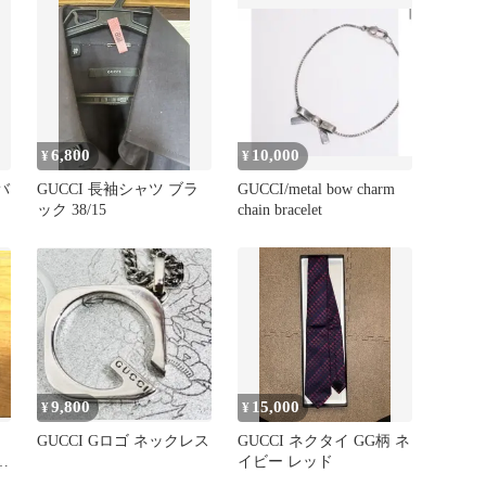
6,800
10,000
¥
¥
バ
GUCCI 長袖シャツ ブラ
GUCCI/metal bow charm
ック 38/15
chain bracelet
9,800
15,000
¥
¥
GUCCI Gロゴ ネックレス
GUCCI ネクタイ GG柄 ネ
エ
イビー レッド