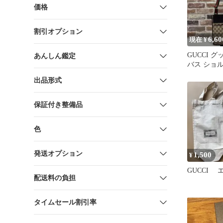
価格
割引オプション
6,60
現在 ¥
GUCCI 
あんしん鑑定
バス ショ
出品形式
保証付き整備品
色
発送オプション
1,500
¥
GUCCI
配送料の負担
タイムセール割引率