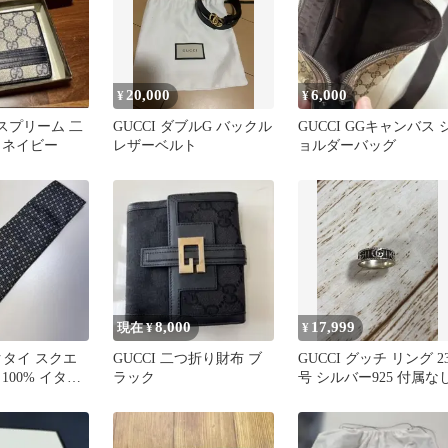
20,000
6,000
¥
¥
GGスプリーム 二
GUCCI ダブルG バックル
GUCCI GGキャンバス 
 ネイビー
レザーベルト
ョルダーバッグ
8,000
17,999
現在 ¥
¥
ネクタイ スクエ
GUCCI 二つ折り財布 ブ
GUCCI グッチ リング 2
100% イタリ
ラック
号 シルバー925 付属な