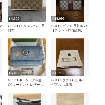
4,300
28,000
¥
¥
マ
GUCCI GGキャンバス 長
GUCCI グッチ 長財布 GG
イ
財布
【ブランドロゴ総柄】
5,000
11,900
¥
¥
GUCCI キーケース 6連
GUCCI ダブルG シルバー
GGマーモント レザー ブ
ピアス 片耳用
ルーグレー系