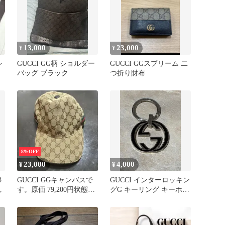
13,000
23,000
¥
¥
シ
GUCCI GG柄 ショルダー
GUCCI GGスプリーム 二
バッグ ブラック
つ折り財布
8%OFF
23,000
4,000
¥
¥
3
GUCCI GGキャンバスで
GUCCI インターロッキン
し
す。原価 79,200円状態は
グG キーリング キーホル
写真をご確認ください。
ダー