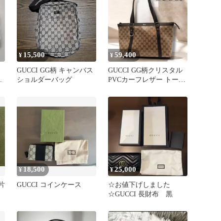
15,500
59,400
¥
¥
GUCCI GG柄 キャンバス
GUCCI GG柄クリスタル
オ
ショルダーバッグ
PVCカーフレザー トート
シ
バッグ
18,500
25,000
¥
¥
(片
GUCCI コインケース
☆お値下げしました
☆GUCCI 長財布 黒