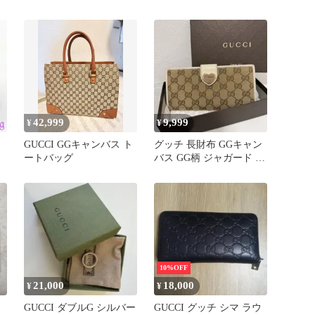
グ ジャッキー 金具 レザ
ー
42,999
9,999
¥
¥
GUCCI GGキャンバス ト
グッチ 長財布 GGキャン
ートバッグ
バス GG柄 ジャガード ハ
ート ゴールド金具 白色
10%OFF
21,000
18,000
¥
¥
GUCCI ダブルG シルバー
GUCCI グッチ シマ ラウ