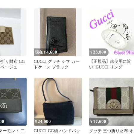
クタイ シルク ネイビー
4,600
23,800
現在 ¥
¥
二つ折り財布 GG
GUCCI グッチ シマ カー
【正規品】未使用に近
 ベージュ
ドケース ブラック
い‼️GUCCI リング
00
24,000
17,600
¥
¥
GGマーモント 二
GUCCI GG柄 ハンドバッ
グッチ 三つ折り財布 オ