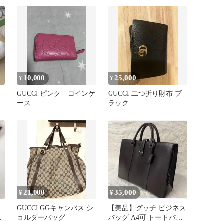
10,000
25,000
¥
¥
GUCCI ピンク コインケ
GUCCI 二つ折り財布 ブ
ース
ラック
21,000
35,000
¥
¥
GUCCI GGキャンバス シ
【美品】グッチ ビジネス
ネ
ョルダーバッグ
バッグ A4可 トートバッ