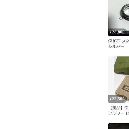
28,800
¥
GUCCI 
シルバー
22,500
¥
【美品】GU
フラワー 
ー