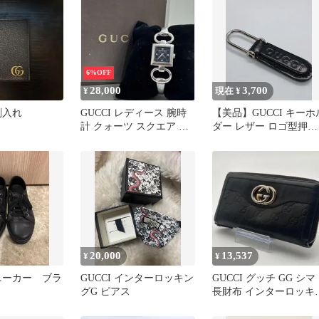
6%OFF
28,000
3,700
¥
現在 ¥
名刺入れ
GUCCI レディース 腕時
【美品】GUCCI キーホ
計 クォーツ スクエア ブ
ダー レザー ロゴ型押し
ラック文字盤
ブラック
20,000
13,537
¥
¥
スニーカー ブラ
GUCCI インターロッキン
GUCCI グッチ GG シマ
グG ピアス
長財布 インターロッキ
グ ラウンドファスナー