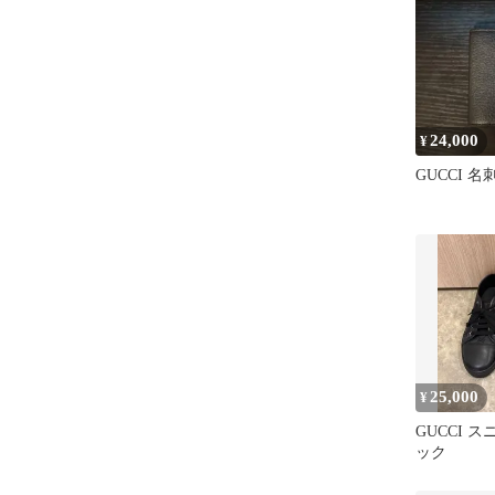
24,000
¥
GUCCI 
25,000
¥
GUCCI 
ック