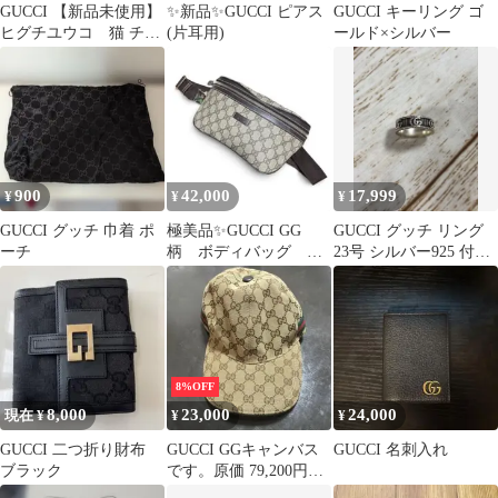
GUCCI 【新品未使用】
✨️新品✨️GUCCI ピアス
GUCCI キーリング ゴ
ヒグチユウコ 猫 チャ
(片耳用)
ールド×シルバー
ーム BOちゃん
900
42,000
17,999
¥
¥
¥
GUCCI グッチ 巾着 ポ
極美品✨GUCCI GG
GUCCI グッチ リング
ーチ
柄 ボディバッグ ブ
23号 シルバー925 付属
ラウン ウエストポー
なし
チ
8%OFF
8,000
23,000
24,000
現在 ¥
¥
¥
GUCCI 二つ折り財布
GUCCI GGキャンバス
GUCCI 名刺入れ
ブラック
です。原価 79,200円状
態は写真をご確認くだ