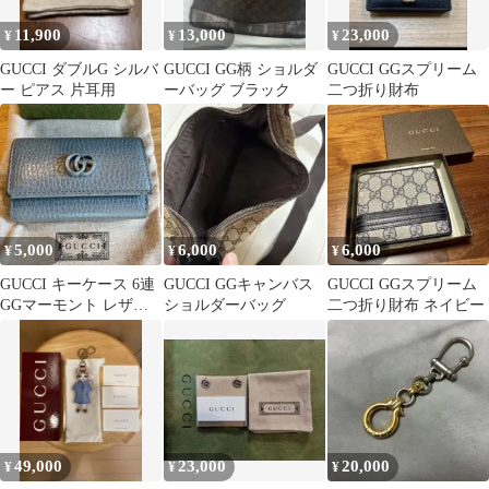
11,900
13,000
23,000
¥
¥
¥
GUCCI ダブルG シルバ
GUCCI GG柄 ショルダ
GUCCI GGスプリーム
ー ピアス 片耳用
ーバッグ ブラック
二つ折り財布
5,000
6,000
6,000
¥
¥
¥
GUCCI キーケース 6連
GUCCI GGキャンバス
GUCCI GGスプリーム
GGマーモント レザー
ショルダーバッグ
二つ折り財布 ネイビー
ブルーグレー系
49,000
23,000
20,000
¥
¥
¥