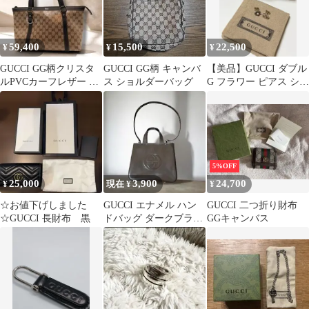
59,400
15,500
22,500
¥
¥
¥
GUCCI GG柄クリスタ
GUCCI GG柄 キャンバ
【美品】GUCCI ダブル
ルPVCカーフレザー ト
ス ショルダーバッグ
G フラワー ピアス シル
ートバッグ
バー
5%OFF
25,000
3,900
24,700
¥
現在 ¥
¥
☆お値下げしました
GUCCI エナメル ハン
GUCCI 二つ折り財布
☆GUCCI 長財布 黒
ドバッグ ダークブラウ
GGキャンバス
ン