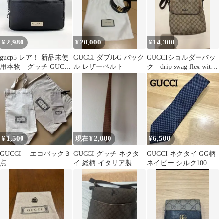
2,980
20,000
14,300
¥
¥
¥
gucp5 レア！ 新品未使
GUCCI ダブルG バック
GUCCIショルダーバッ
用本物 グッチ GUCCI
ル レザーベルト
ク drip swag flex wit
ノベルティポーチ
me
1,500
2,000
6,500
¥
現在 ¥
¥
GUCCI エコバック３
GUCCI グッチ ネクタ
GUCCI ネクタイ GG柄
点
イ 総柄 イタリア製
ネイビー シルク100%
イタリア製