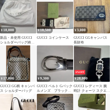
さい。
18,000
18,500
3,000
¥
¥
¥
新品・未使用 GUCCI
GUCCI コインケース
GUCCI GGキャンバス
ショルダーバッグ綺
長財布
麗、オシャレ使いやす
いベイシック
6%OFF
17,000
9,300
28,000
¥
¥
¥
GUCCI GG柄 キャンバ
GUCCI ベルト Gバック
GUCCI レディース 腕
ス ショルダーバッグ
ルメンズ ブラックブ
時計 クォーツ スクエア
ラウンリバーシブル
ブラック文字盤