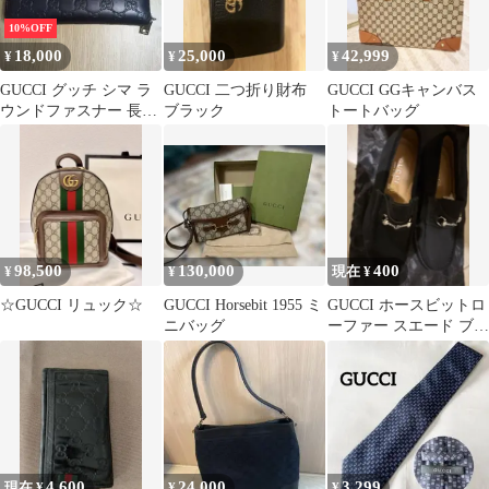
10%OFF
18,000
25,000
42,999
¥
¥
¥
GUCCI グッチ シマ ラ
GUCCI 二つ折り財布
GUCCI GGキャンバス
ウンドファスナー 長財
ブラック
トートバッグ
布 ブラック
98,500
130,000
400
¥
¥
現在 ¥
☆GUCCI リュック☆
GUCCI Horsebit 1955 ミ
GUCCI ホースビットロ
ニバッグ
ーファー スエード ブラ
ック
4,600
24,000
3,299
現在 ¥
¥
¥