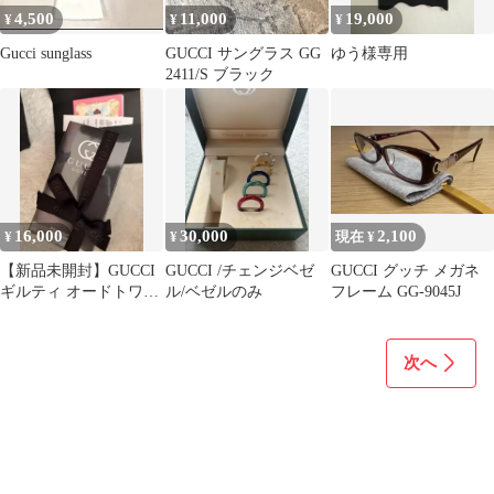
4,500
11,000
19,000
¥
¥
¥
Gucci sunglass
GUCCI サングラス GG
ゆう様専用
2411/S ブラック
16,000
30,000
2,100
¥
¥
現在 ¥
【新品未開封】GUCCI
GUCCI /チェンジベゼ
GUCCI グッチ メガネ
ギルティ オードトワレ
ル/ベゼルのみ
フレーム GG-9045J
正規品 90ml
次へ