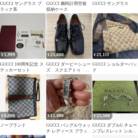
GUCCI サングラス ブ
GUCCI 腕時計用空箱
GUCCI サングラス
ラック系
収納ケース
1,999
25,000
21,111
¥
¥
¥
GUCCI 100周年記念 ス
GUCCI ダービーシュー
GUCCI ショルダーバッ
テッカーセット
ズ スクエアトゥ レ
ク
ザー archive
8,000
12,000
25,500
¥
¥
¥
ノーブランド
GUCCI バングルウォッ
GUCCI ダブルG チェー
チ レディース ブラック
ンブレスレット シルバ
文字盤
ー