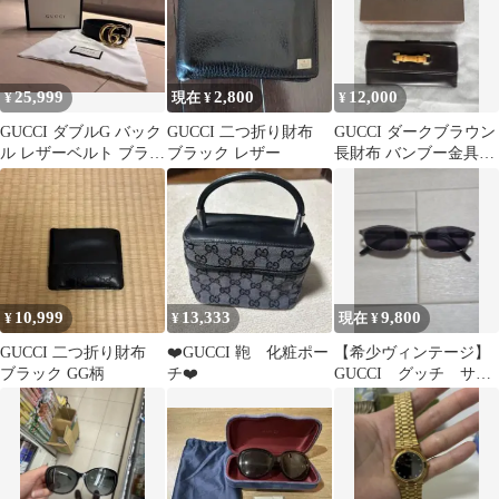
25,999
2,800
12,000
¥
現在 ¥
¥
GUCCI ダブルG バック
GUCCI 二つ折り財布
GUCCI ダークブラウン
ル レザーベルト ブラッ
ブラック レザー
長財布 バンブー金具付
ク
き
10,999
13,333
9,800
¥
¥
現在 ¥
GUCCI 二つ折り財布
❤️GUCCI 鞄 化粧ポー
【希少ヴィンテージ】
ブラック GG柄
チ❤️
GUCCI グッチ サン
グラス メタルフレー
ム GG1646