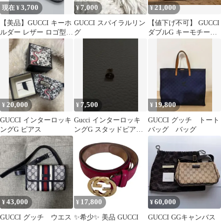
3,700
7,000
21,000
現在 ¥
¥
¥
【美品】GUCCI キーホ
GUCCI スパイラルリン
【値下げ不可】 GUCCI
ルダー レザー ロゴ型押
グ
ダブルG キーモチーフ
し ブラック
ネックレス
20,000
7,500
19,800
¥
¥
¥
GUCCI インターロッキ
Gucci インターロッキ
GUCCI グッチ トート
ングG ピアス
ングG スタッドピアス
バッグ バッグ
片耳
43,000
17,800
60,000
¥
¥
¥
GUCCI グッチ ウエス
✨希少✨ 美品 GUCCI
GUCCI GGキャンバス