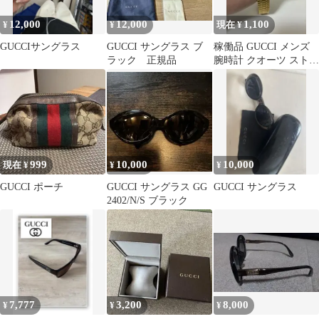
12,000
12,000
1,100
¥
¥
現在 ¥
GUCCIサングラス
GUCCI サングラス ブ
稼働品 GUCCI メンズ
ラック 正規品
腕時計 クオーツ ストー
ン装飾 ゴールド デイト
999
10,000
10,000
現在 ¥
¥
¥
GUCCI ポーチ
GUCCI サングラス GG
GUCCI サングラス
2402/N/S ブラック
7,777
3,200
8,000
¥
¥
¥