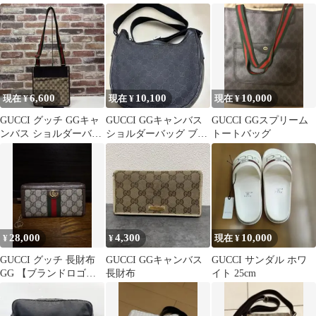
6,600
10,100
10,000
現在 ¥
現在 ¥
現在 ¥
GUCCI グッチ GGキャ
GUCCI GGキャンバス
GUCCI GGスプリーム
ンバス ショルダーバッ
ショルダーバッグ ブラ
トートバッグ
グ
ック
28,000
4,300
10,000
¥
¥
現在 ¥
GUCCI グッチ 長財布
GUCCI GGキャンバス
GUCCI サンダル ホワ
GG 【ブランドロゴ総
長財布
イト 25cm
柄】