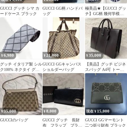
GUCCI グッチ シマ カ
GUCCI GG柄 ハンドバ
極美品★【GUCCI グッ
ードケース ブラック
ッグ
チ】GG柄 幾何学模様
ネクタイ シルク ネイビ
ー
6,980
21,000
35,000
¥
¥
¥
グッチ イタリア製 シル
GUCCI GGキャンバス
【美品】グッチ ビジネ
ク100% ネクタイ グレ
ショルダーバッグ
スバッグ A4可 トート
ー ウインドウペン チェ
バッグ ジャッキー 金具
ック
レザー
35,000
8,000
15,000
¥
¥
現在 ¥
GUCCIのバッグ
GUCCI グッチ 長財
GUCCI GGマーモント
布 フラップ ブラッ
二つ折り財布 ブラック