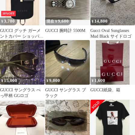
10%OFF
3,780
9,600
14,800
¥
現在 ¥
¥
GUCCI グッチ ガーメ
GUCCI 腕時計 5500M
Gucci Oval Sunglasses
ントカバー ショッパー
Mud Black サイドロゴ
付属品セット
15,000
9,000
1,600
¥
¥
¥
GUCCI サングラス べ
GUCCI サングラス ブ
GUCCI紙袋、箱
っ甲柄 GGロゴ
ラック