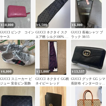
10,000
6,500
6,800
¥
¥
¥
GUCCI ピンク コイン
GUCCI ネクタイ スク
GUCCI 長袖シャツ ブ
ケース
エア柄 シルク100% イ
ラック 38/15
タリア製
6,000
15,000
13,537
¥
¥
¥
GUCCI スニーカー ビ
GUCCI ネクタイ GG柄
GUCCI グッチ GG シマ
ジュー 安全ピン装飾
ネイビー レッド
長財布 インターロッキ
ング ラウンドファスナ
ー