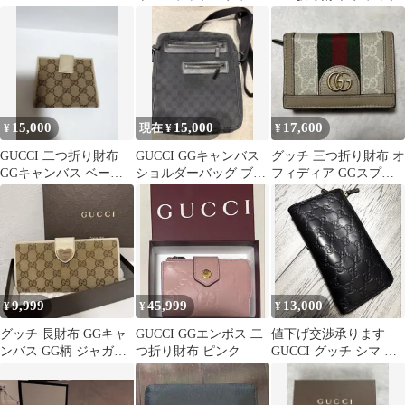
ク GG柄 シマ レザ
ー 銀ロゴ
15,000
15,000
17,600
¥
現在 ¥
¥
GUCCI 二つ折り財布
GUCCI GGキャンバス
グッチ 三つ折り財布 オ
GGキャンバス ベージ
ショルダーバッグ ブラ
フィディア GGスプリ
ュ
ック
ーム アイボリー
9,999
45,999
13,000
¥
¥
¥
グッチ 長財布 GGキャ
GUCCI GGエンボス 二
値下げ交渉承ります
ンバス GG柄 ジャガー
つ折り財布 ピンク
GUCCI グッチ シマ ラ
ド ハート ゴールド金具
ウンドファスナー 長財
白色
布