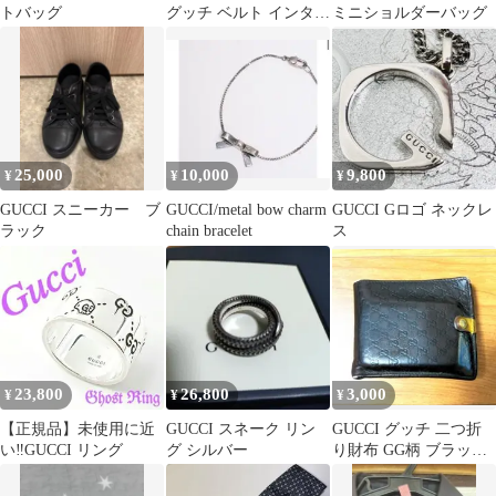
トバッグ
グッチ ベルト インター
ミニショルダーバッグ
ロッキングG ピンク
25,000
10,000
9,800
¥
¥
¥
GUCCI スニーカー ブ
GUCCI/metal bow charm
GUCCI Gロゴ ネックレ
ラック
chain bracelet
ス
23,800
26,800
3,000
¥
¥
¥
【正規品】未使用に近
GUCCI スネーク リン
GUCCI グッチ 二つ折
い‼️GUCCI リング
グ シルバー
り財布 GG柄 ブラック
イエロー ダメージあ
り