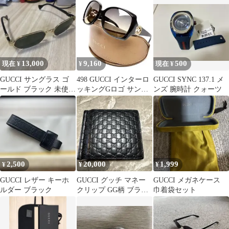
13,000
9,160
500
現在 ¥
¥
現在 ¥
GUCCI サングラス ゴ
498 GUCCI インターロ
GUCCI SYNC 137.1 メ
ールド ブラック 未使用
ッキングGロゴ サング
ンズ 腕時計 クォーツ
箱無し
ラス
2,500
20,000
1,999
¥
¥
¥
GUCCI レザー キーホ
GUCCI グッチ マネー
GUCCI メガネケース
ルダー ブラック
クリップ GG柄 ブラッ
巾着袋セット
ク