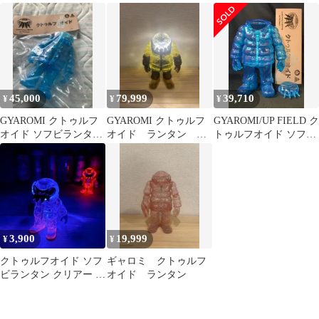
ラー BRUNT
写 髑髏 ドクロ 蓄
光
45,000
79,999
39,710
¥
¥
¥
GYAROMI クトゥルフ
GYAROMI クトゥルフ
GYAROMI/UP FIELD ク
オイド ソフビランタン
オイド ランタン ギ
トゥルフオイド ソフビ
オーシャンクリアー 送
ャロミ
ランタン(クリアブルー
料無料
成型/未塗装)LEDラン
タン別売り
3,900
19,999
¥
¥
クトゥルフオイド ソフ
ギャロミ クトゥルフ
ビランタン クリアー ギ
オイド ランタン
ャロミ LEDランタン ゴ
ールゼロ