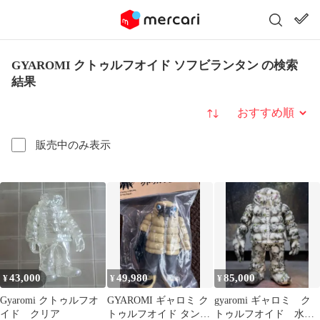
GYAROMI クトゥルフオイド ソフビランタン の検索
結果
並び替え
販売中のみ表示
43,000
49,980
85,000
¥
¥
¥
Gyaromi クトゥルフオ
GYAROMI ギャロミ ク
gyaromi ギャロミ ク
イド クリア
トゥルフオイド タンカ
トゥルフオイド 水転