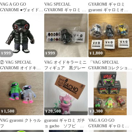
VAG A GO GO
VAG SPECIAL
GYAROMI ギャロミ
GYAROMI ●ヴォイドン
GYAROMI ギャロミ ヴ
gyaromi ギャロミオイ
(ブルーメタリック)
ォイドン 青
ド ver.K ソフビ
999
999
1,800
¥
¥
¥
② VAG SPECIAL
VAG オイドキラーミニ
「VAG SPECIAL
GYAROMI オイドキラ
フィギュア 黒グレー
GYAROMIコレクショ
ー ガチャ フィギュ
ン」 3種セット
ア
1,500
20,500
3,300
¥
¥
¥
VAG gyaromi クトゥル
gyaromi ギャロミ ガチ
VAG A GO GO
フ
ョ gacho ソフビ 墓
GYAROMI ギャロミ
場の画廊
ソフビ オイドキラー