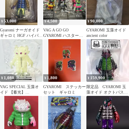
53,000
4,500
90,000
¥
¥
¥
Gyaromi ナーガオイド
VAG A GO GO
GYAROMI 玉藻オイド
ギャロミ HGF ハイパー
GYAROMI ハスターオ
ancient color
ギャロミフェス ソフビ
イド 3種
1,088
1,800
159,900
¥
¥
¥
VAG SPECIAL 玉藻オ
GYAROMI ステッカー
限定品 GYAROMI 玉
イド 【蓄光】
セット ギャロミ
藻オイド オクトパス・
GYAROMI
イギー ４号