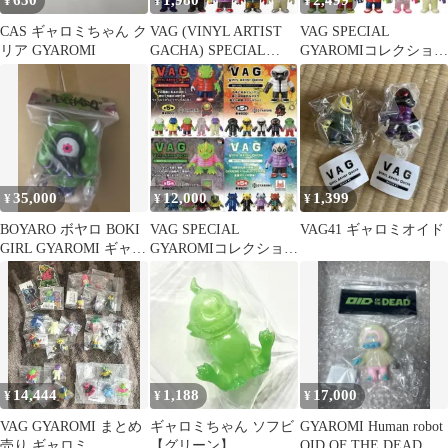
650
1,980
2,499
¥
¥
¥
CAS ギャロミちゃん ク
VAG (VINYL ARTIST
VAG SPECIAL
リア GYAROMI
GACHA) SPECIAL
GYAROMIコレクショ
GYAROMIコレクション
ン クトゥルフオイド
玉藻オイド 【全5種セ
イカリ 全種
ット】 （M）
35,000
12,000
1,399
¥
¥
¥
BOYARO ボヤロ BOKI
VAG SPECIAL
VAG41 ギャロミオイド
GIRL GYAROMI ギャロ
GYAROMIコレクション
ミ ソフビ
全20種 ギャロミ ガチャ
14,444
1,188
17,000
¥
¥
¥
VAG GYAROMI まとめ
ギャロミちゃん ソフビ
GYAROMI Human robot
売り ギャロミ
【グリーン】
OID OF THE DEAD