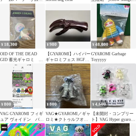
アップ クリア
GYAROMI
18,300
980
48,000
¥
¥
¥
OID OF THE DEAD
【GYAROMI】ハイパー
GYAROMI Garbage
GID 蓄光ギャロミ ヒ
ギャロミフェス HGF
Toyyyyy
ューマンロボット 未
ver チケット 特典
開封
800
800
4,600
¥
¥
¥
VAG GYAROMI フィギ
VAG★GYAROMI／ギャ
【未開封・コンプリー
ュア ヴォイドン バラ
ロミ★クトゥルフオイ
ト】VAG Hyper gyaromi
売り
ド★シルバー★銀色★
fes オイドキラー
メタリック