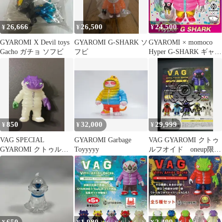
26,666
26,500
24,500
¥
¥
¥
GYAROMI X Devil toys
GYAROMI G-SHARK ソ
GYAROMI × momoco
Gacho ガチョ ソフビ
フビ
Hyper G-SHARK ギャロ
ミ ソフビ
850
32,000
29,999
¥
¥
¥
VAG SPECIAL
GYAROMI Garbage
VAG GYAROMI クトゥ
GYAROMI クトゥルフ
Toyyyyy
ルフオイド oneup限
オイドイカリ 蓄光
定 サイン入りガチャ
台紙付