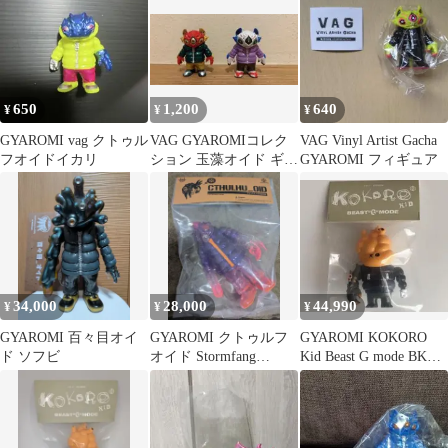
開封
650
1,200
640
¥
¥
¥
GYAROMI vag クトゥル
VAG GYAROMIコレク
VAG Vinyl Artist Gacha
フオイドイカリ
ション 玉藻オイド ギャ
GYAROMI フィギュア
ロミ
34,000
28,000
44,990
¥
¥
¥
GYAROMI 百々目オイ
GYAROMI クトゥルフ
GYAROMI KOKORO
ド ソフビ
オイド Stormfang
Kid Beast G mode BK
clearpurple
Ver