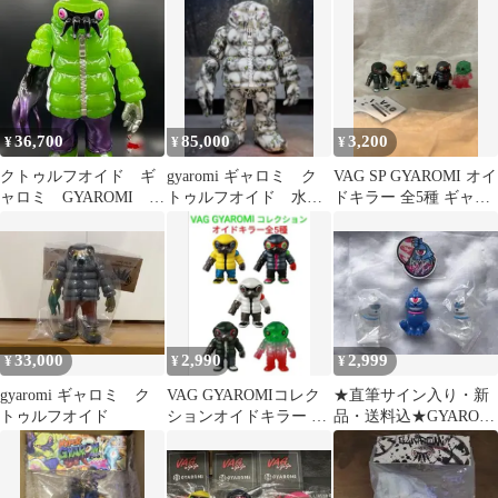
36,700
85,000
3,200
¥
¥
¥
クトゥルフオイド ギ
gyaromi ギャロミ ク
VAG SP GYAROMI オイ
ャロミ GYAROMI ソ
トゥルフオイド 水転
ドキラー 全5種 ギャロ
フビ インディーズ
写 髑髏 ドクロ 蓄
ミ ガチャ
VAG
光
33,000
2,990
2,999
¥
¥
¥
gyaromi ギャロミ ク
VAG GYAROMIコレク
★直筆サイン入り・新
トゥルフオイド
ションオイドキラー 全
品・送料込★GYAROMI
5種セット 内袋未開封
ギャロミちゃん CAS ギ
品
ャロミ