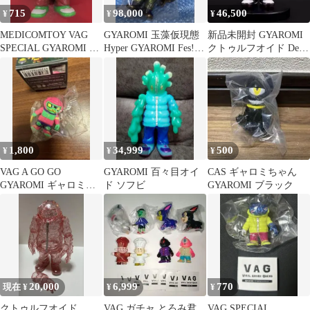
715
98,000
46,500
¥
¥
¥
MEDICOMTOY VAG
GYAROMI 玉藻仮現態
新品未開封 GYAROMI
SPECIAL GYAROMI ク
Hyper GYAROMI Fes!
クトゥルフオイド Devil
トゥルフオイド イカリ
墓場の画廊
Toys 完売品 レア
緑
1,800
34,999
500
¥
¥
¥
VAG A GO GO
GYAROMI 百々目オイ
CAS ギャロミちゃん
GYAROMI ギャロミ
ド ソフビ
GYAROMI ブラック
ハスターオイド
20,000
6,999
770
現在 ¥
¥
¥
クトゥルフオイド
VAG ガチャ とろみ君
VAG SPECIAL