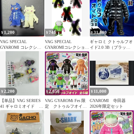
ット】 （T）
1,200
745
31,800
¥
¥
¥
VAG SPECIAL
VAG SPECIAL
ギャロミ クトゥルフオ
GYAROMI コレクショ
GYAROMIコレクショ
イド2.0 3B（ブラック
ン 玉藻オイド
ン クトゥルフオイド
ブランクボディ）
イカリ
2,200
2,850
11,000
¥
¥
¥
【単品】VAG SERIES
VAG GYAROMi Fes 限
GYAROMI 寺田器
41 ギャロミオイド ク
定 クトゥルフオイ
2026年限定セット
リア 蓄光
ド ホワイト 白黒セ
ット