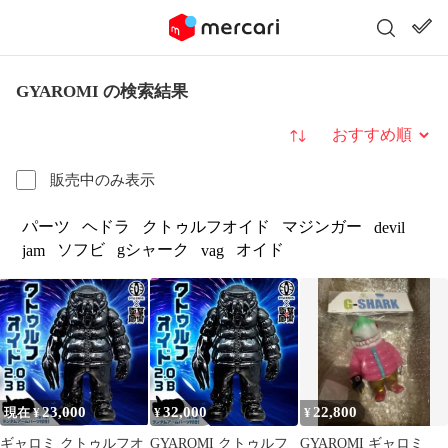
GYAROMI の検索結果
並び替え
販売中のみ表示
パーツ
ヘドラ
クトゥルフオイド
マジンガー
devil
ソフビ
gシャーク
オイド
jam
vag
23,000
32,000
22,800
現在 ¥
¥
¥
ギャロミ クトゥルフオ
GYAROMI クトゥルフ
GYAROMI ギャロミ