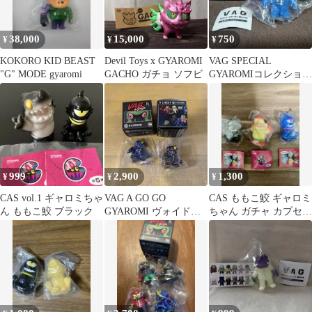
38,000
15,000
750
¥
¥
¥
KOKORO KID BEAST
Devil Toys x GYAROMI
VAG SPECIAL
"G" MODE gyaromi
GACHO ガチョ ソフビ
GYAROMIコレクション
玉藻オイド 青
999
2,900
1,300
¥
¥
¥
CAS vol.1 ギャロミちゃ
VAG A GO GO
CAS ももこ鮫 ギャロミ
ん ももこ鮫 ブラック
GYAROMI ヴォイドン
ちゃん ガチャ カプセル
ギャロミ オイド 2体
トイ 3点セット