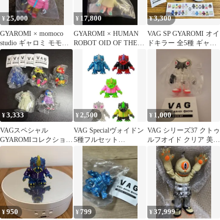
25,000
17,800
3,300
¥
¥
¥
GYAROMI × momoco
GYAROMI × HUMAN
VAG SP GYAROMI オイ
studio ギャロミ モモコ
ROBOT OID OF THE
ドキラー 全5種 ギャロ
ソフビ
DEAD 蓄光
ミ ガチャ
3,333
2,500
1,000
¥
¥
¥
VAGスペシャル
VAG Specialヴォイドン
VAG シリーズ37 クトゥ
GYAROMIコレクショ
5種フルセット
ルフオイド クリア 美品
ン 玉藻オイド
GYAROMI
GYAROMI
950
799
37,999
¥
¥
¥