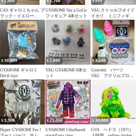
1,000
3,700
999
¥
¥
¥
CAS ギャロミちゃん ブ
GYAROMI Vaz a GoGo
VAG クトゥルフオイド
ラック・イエロー
フィギュア 4体セット
イカリ ミニフィギュ
GYAROMI
ア 白紫
30,999
2,800
3,500
¥
¥
¥
GYAROMI ギャロミ
VAG GYAROMI 6体セ
Gyaromi パーツ
Devil toys
ット
VAG アクリルブロッ
ク ギャロミ 蓄光
ガチャ ソフビ
3,300
29,000
34,800
¥
¥
¥
Hyper GYAROMI Fes！
GYAROMI Cthulhuoid
GVA ヘドラ（1971）
アームパーツ サムズ
stormFang clear
上陸期 yellow sludge