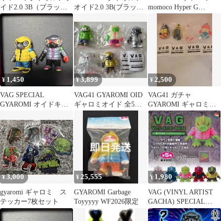
イド2.0 3B（ブラック
オイド2.0 3B(ブラック
momoco Hyper G
ブランクボディ）
ブランクボディ)
SHARK
1,450
3,899
2,500
¥
¥
¥
VAG SPECIAL
VAG41 GYAROMI OID
VAG41 ガチャ
GYAROMI オイドキラ
ギャロミオイド 全5種
GYAROMI ギャロミオ
ー 2個セット
セット コンプ
イド 4体セット
3,000
25,555
1,980
¥
¥
¥
gyaromi ギャロミ ス
GYAROMI Garbage
VAG (VINYL ARTIST
テッカー7枚セット
Toyyyyy WF2026限定
GACHA) SPECIAL
GYAROMIコレクション
ヴォイドン 【全5種セ