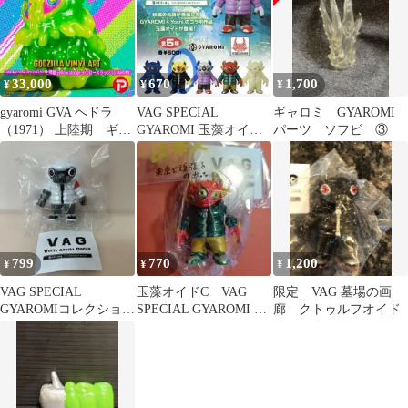
33,000
670
1,700
¥
¥
¥
gyaromi GVA ヘドラ
VAG SPECIAL
ギャロミ GYAROMI
（1971） 上陸期 ギャ
GYAROMI 玉藻オイド
パーツ ソフビ ③
ロミ
ブラック/イエロー 新品
799
770
1,200
¥
¥
¥
VAG SPECIAL
玉藻オイドC VAG
限定 VAG 墓場の画
GYAROMIコレクション
SPECIAL GYAROMI フ
廊 クトゥルフオイド
オイドキラー ホワイ
ィギュア ソフビ ガチ
ト
ャ