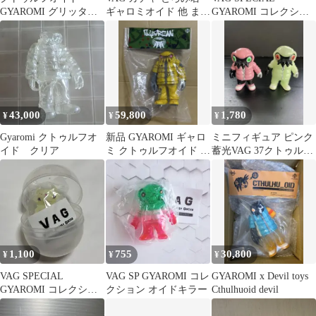
GYAROMI グリッター
ギャロミオイド 他 まと
GYAROMI コレクショ
ギャロミ
め売り R
ン クトゥルフオイドイ
カリ
43,000
59,800
1,780
¥
¥
¥
Gyaromi クトゥルフオ
新品 GYAROMI ギャロ
ミニフィギュア ピンク
イド クリア
ミ クトゥルフオイド イ
蓄光VAG 37クトゥルフ
ンディーズソフビ
オイド GYAROMI
1,100
755
30,800
¥
¥
¥
VAG SPECIAL
VAG SP GYAROMI コレ
GYAROMI x Devil toys
GYAROMI コレクショ
クション オイドキラー
Cthulhuoid devil
ン 玉藻オイド 蓄光 未