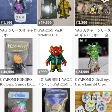
1,100
59,600
3,800
¥
¥
¥
VAG シリーズ41 ギャロ
GYAROMI Ver.K
VAG ガチャ シリーズ
ミオイド
prototype OID
41 ギャロミオイド 全5
種類 コンプリート
セット
40,000
999
24,900
¥
¥
¥
GYAROMI KOKORO
【新品未開封】VAGス
GYAROMI X Devil toys
Kid Beast G mode BK
ペシャル GYAROMIコ
Gacho Emerald Green
Ver
レクション 玉藻オイド
(レッド)