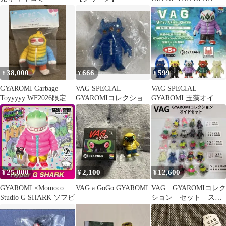
GYAROMI ギャロミ
ソフビ
38,000
666
599
¥
¥
¥
GYAROMI Garbage
VAG SPECIAL
VAG SPECIAL
Toyyyyy WF2026限定
GYAROMIコレクション
GYAROMI 玉藻オイド
玉藻オイド ブルー
クリアブルー フィギュ
（クリア）
ア新品
25,000
2,100
12,600
¥
¥
¥
GYAROMI ×Momoco
VAG a GoGo GYAROMI
VAG GYAROMIコレク
Studio G SHARK ソフビ
ション セット スト
ック品 ガチャガチ
ャ ソフビ