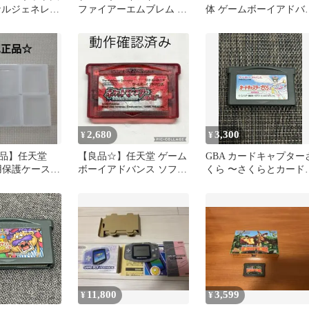
ナルジェネレー
ファイアーエムブレム 烈
体 ゲームボーイアドバ
火の剣
ス本体 クリア
2,680
3,300
¥
¥
品】任天堂
【良品☆】任天堂 ゲーム
GBA カードキャプター
保護ケース 6
ボーイアドバンス ソフト
くら 〜さくらとカード
プラケース ②
ポケットモンスター ルビ
おともだち
ー
11,800
3,599
¥
¥