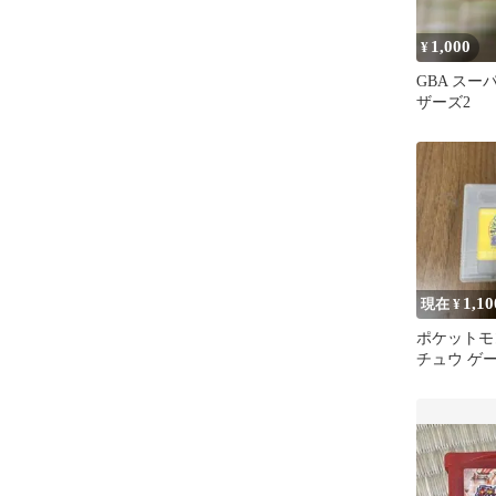
1,000
¥
GBA ス
ザーズ2
1,10
現在 ¥
ポケットモ
チュウ ゲ
フト