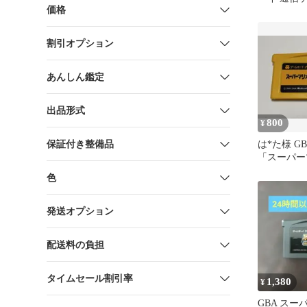
価格
割引オプション
あんしん鑑定
出品形式
800
¥
保証付き整備品
は*た様 G
「スーパー
ーズ2」カ
色
リオ2
発送オプション
配送料の負担
タイムセール割引率
1,380
¥
GBA ス