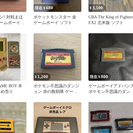
680
3,500
現在 ¥
¥
ン! 対戦まほ
ポケットモンスター 金
GBA The King of Fighter
ームボーイア
ゲームボーイ ソフト
EX2 北米版 ソフト
フト
1,200
800
¥
現在 ¥
GAME BOY 本
ポケモン不思議のダンジ
ゲームボーイアドバン
とめ売り
ョン 赤の救助隊 ゲーム
ポケモン不思議のダン
ボーイアドバンス ソフト
ョン 赤の救助隊 GBA 
ケモン