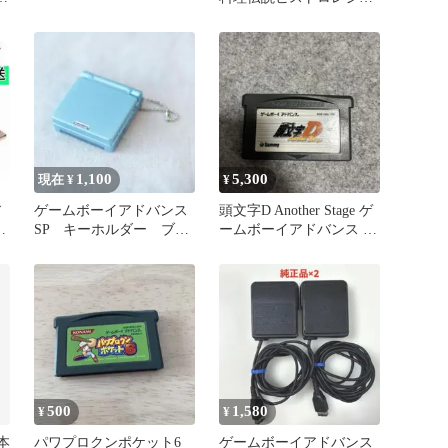
激闘☆フードンバトル編
1,100
5,300
現在 ¥
¥
ア
ゲームボーイアドバンス
頭文字D Another Stage ゲ
ケ
SP キーホルダー ブル
ームボーイアドバンス 動
ー
作確認済
500
1,580
¥
¥
 本
パワプロクンポケット6
ゲームボーイアドバンス