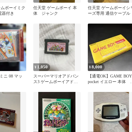
ームボーイミク
任天堂 ゲームボーイ 本
任天堂 ゲームボーイシ
電器付き
体 ジャンク
ーズ専用 通信ケーブル
1,050
8,000
¥
¥
ニ 08 マッ
スーパーマリオアドバン
【通電OK】GAME BOY
ス3 ゲームボーイアドバ
pocket イエロー 本体 
ンス ソフト
ャンク