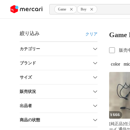
ンツにスキップ
Game
Boy
絞り込み
Game
クリア
カテゴリー
販売
ブランド
color
mic
サイズ
販売状況
出品者
666
¥
商品の状態
[純正品]
ーイ 通信