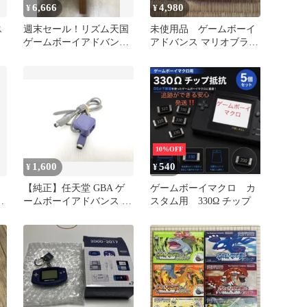
6,666
4,980
¥
¥
ス
週末セール！リズム天国
未使用品 ゲームボーイ
ゲームボーイアドバンス
アドバンス マリオブラザ
ソフト
ーズ
10%OFF
1,600
540
¥
¥
【純正】任天堂 GBA ゲ
ゲームボーイマクロ カ
フ
ームボーイアドバンス 専
スタム用 330Ω チップ
用通信ケーブル AGB-005