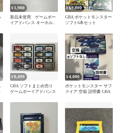
1,980
69,800
¥
¥
s
新品未使用 ゲームボー
GBA ポケットモンスター
イアドバンス キーホルダ
ソフト6本セット
ー ニンテンドーミュー
ジアム
8,499
4,000
¥
¥
ス
GBA ソフトまとめ売り
ポケットモンスター サフ
ジ
ゲームボーイアドバンス
ァイア 空箱 説明書 GBA
ポ