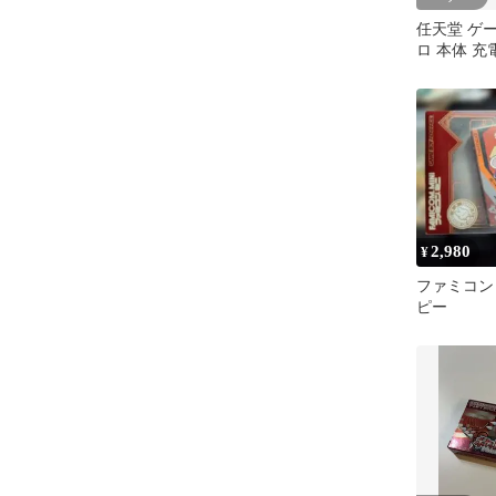
任天堂 ゲ
ロ 本体 充
2,980
¥
ファミコンミ
ピー