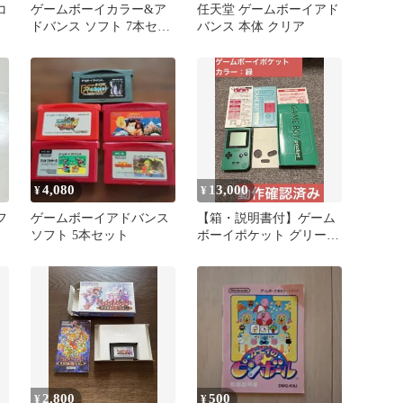
コ
ゲームボーイカラー&ア
任天堂 ゲームボーイアド
ドバンス ソフト 7本セッ
バンス 本体 クリア
ト
4,080
13,000
¥
¥
フ
ゲームボーイアドバンス
【箱・説明書付】ゲーム
ソフト 5本セット
ボーイポケット グリーン
本体
2,800
500
¥
¥