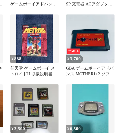
ン
ゲームボーイアドバンス
SP 充電器 ACアダプター
ソフト
純正 まとめ売り GBA
7%OFF
888
3,700
¥
¥
さ
任天堂 ゲームボーイ メ
GBA ゲームボーイアドバ
と
トロイドII 取扱説明書の
ンス MOTHER1+2 ソフト
み
のみ 起動確認済 6100369
3,500
6,500
¥
¥