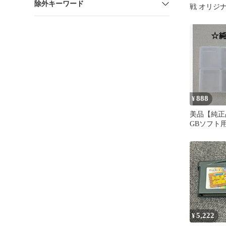
除外キーワード
戦 オリジ
ション
888
¥
美品【純正
GBソフト用
個セット 
5,222
¥