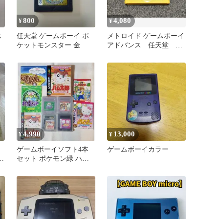
800
4,080
¥
¥
ス
任天堂 ゲームボーイ ポ
メトロイド ゲームボーイ
ケットモンスター 金
アドバンス 任天堂
GBA ファミコンミニ
4,990
13,000
¥
¥
ゲームボーイソフト4本
ゲームボーイカラー
明
セット ポケモン緑 ハム
し
太郎 ぷよぷよ通 キティ