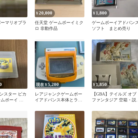
20,000
1,800
¥
¥
ーパーマリオブラ
任天堂 ゲームボーイミク
ゲームボーイアドバン
ロ 非動作品
ソフト まとめ売り
0
5,200
1,850
現在 ¥
¥
ンスター ピカ
レアジャンクゲームボー
【GBA】テイルズ オブ
ームボーイ ソ
イアドバンス本体とライ
ファンタジア 空箱・説
トボーイ
書・内箱のみ ソフトな