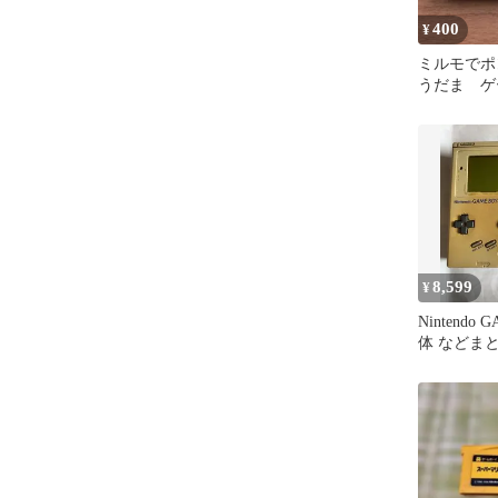
400
¥
ミルモでポ
うだま ゲ
ドバンスソ
8,599
¥
Nintendo 
体 などま