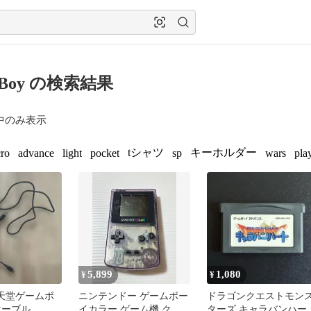
 Boy の検索結果
中のみ表示
tシャツ
キーホルダー
ro
advance
light
pocket
sp
wars
pla
5,899
1,080
¥
¥
任天堂ゲームボ
ニンテンドー ゲームボー
ドラゴンクエストモン
ケーブル
イカラー ゲーム機 クリ
ターズ キャラバンハー