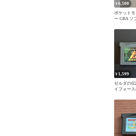
6,500
¥
ポケットモ
ー GBA ソ
1,599
¥
ゼルダの伝
イフォース
ドバンス 