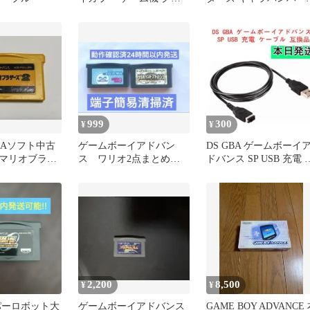
ア CGB-001
アドバンス ソフト 78
999
300
¥
¥
BAソフト中古
ゲームボーイアドバン
DS GBA ゲームボーイ
マリオブラザ
ス ワリオ2点まとめ売
ドバンス SP USB 充電 
セットのみ(マ
り セット 7e
ーブル 互換品
2,200
8,500
¥
¥
ーパーロボット大
ゲームボーイアドバンス
GAME BOY ADVANCE