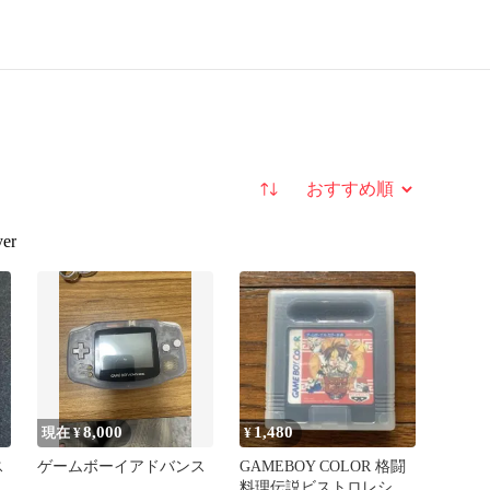
並び替え
yer
8,000
1,480
現在 ¥
¥
ス
ゲームボーイアドバンス
GAMEBOY COLOR 格闘
ト
料理伝説ビストロレシピ