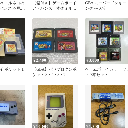
BA トルネコの
【箱付き】ゲームボーイ
GBA スーパードンキー
ドバンス 不思議
アドバンス 本体ミルキ
ング 任天堂
ン
ーブルー（AGB-001）動
作確認済
2,400
3,000
¥
¥
イ ポケットモ
【GBA】パワプロクンポ
ゲームボーイカラー ソ
ケット 3・4・5・7
ト 7本セット
10,000
1,800
¥
¥