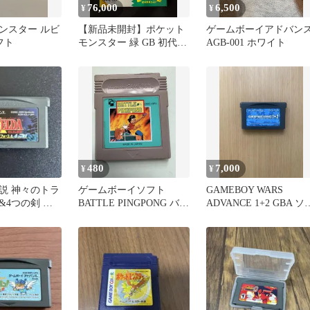
76,000
6,500
¥
¥
ンスター ルビ
【新品未開封】ポケット
ゲームボーイアドバン
フト
モンスター 緑 GB 初代
AGB-001 ホワイト
当時物
480
7,000
¥
¥
説 神々のトラ
ゲームボーイソフト
GAMEBOY WARS
&4つの剣 ア
BATTLE PINGPONG バト
ADVANCE 1+2 GBA ソ
ソフト
ルピンポン
ト