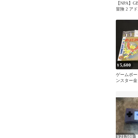
【NPA】G
冒険 2 ア
のダンジョ
5,600
¥
ゲームボー
ンスター金
21,500
¥