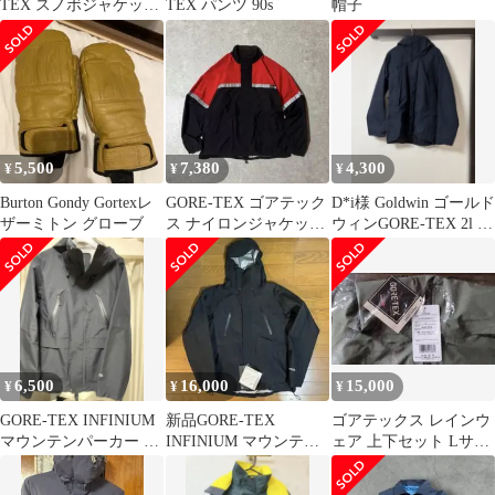
TEX スノボジャケット
TEX パンツ 90s
帽子
パンツ セット
5,500
7,380
4,300
¥
¥
¥
Burton Gondy Gortexレ
GORE-TEX ゴアテック
D*i様 Goldwin ゴールド
ザーミトン グローブ
ス ナイロンジャケット
ウィンGORE-TEX 2l パ
リフレクター素材 Mサ
ーテックスナイ
イズ
6,500
16,000
15,000
¥
¥
¥
GORE-TEX INFINIUM
新品GORE-TEX
ゴアテックス レインウ
マウンテンパーカー ブ
INFINIUM マウンテン
ェア 上下セット Lサイ
ラック
パーカー ブラック L
ズ