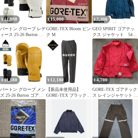
11,880
15,000
7,300
¥
¥
¥
バートン グローブ レデ
GORE-TEX Bloom ピン
GEO SPIRIT ゴアテッ
ィース 25-26 Burton ウ
ク M
クス ジャケット 54
ィメンズ ゴアテックス
NN00978
レザー ゴンディ グロー
ブ W26JP-204591
Womens Gondy GORE-
TEX Leather Glove スノ
ーボードグローブ スノ
ーグローブ スノボ
11,880
12,180
4,700
¥
¥
¥
バートン グローブ メン
【新品未使用品】
GORE-TEX ゴアテック
ズ 25-26 Burton ゴアテ
GORE-TEX ブラック
ス レインジャケット 赤
ックス ゴンディ レザー
レインパンツ
M フード付き 保存袋付
ミトン W26JP-103371
き
Mens GORE-TEX Gondy
Leather Mitten スノーボ
ードグローブ スノーグ
ローブ スノーボード ス
ノボ 正規品