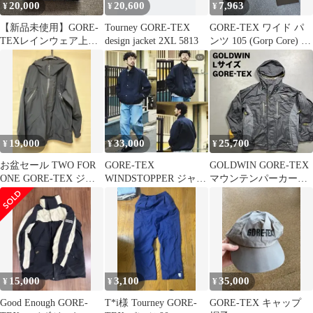
20,000
20,600
7,963
¥
¥
¥
【新品未使用】GORE-
Tourney GORE-TEX
GORE-TEX ワイド パ
TEXレインウェア上下
design jacket 2XL 5813
ンツ 105 (Gorp Core) 着
セット サイズLL
用画像 O
19,000
33,000
25,700
¥
¥
¥
お盆セール TWO FOR
GORE-TEX
GOLDWIN GORE-TEX
ONE GORE-TEX ジャ
WINDSTOPPER ジャケ
マウンテンパーカー
ケット L
ット&パンツ
登山 テック ギミッ
ク L
15,000
3,100
35,000
¥
¥
¥
Good Enough GORE-
T*i様 Tourney GORE-
GORE-TEX キャップ