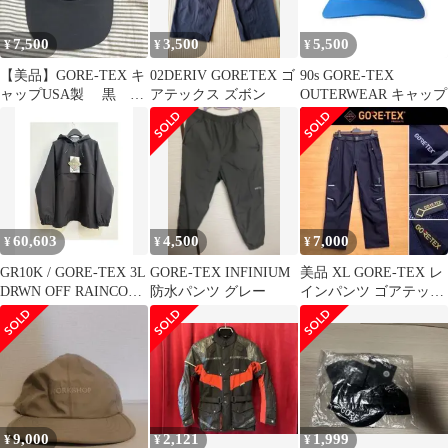
7,500
3,500
5,500
¥
¥
¥
【美品】GORE-TEX キ
02DERIV GORETEX ゴ
90s GORE-TEX
ャップUSA製 黒 撥
アテックス ズボン
OUTERWEAR キャップ
水
60,603
4,500
7,000
¥
¥
¥
GR10K / GORE-TEX 3L
GORE-TEX INFINIUM
美品 XL GORE-TEX レ
DRWN OFF RAINCOAT
防水パンツ グレー
インパンツ ゴアテック
/ S
スパンツ 紺 雨具
9,000
2,121
1,999
¥
¥
¥