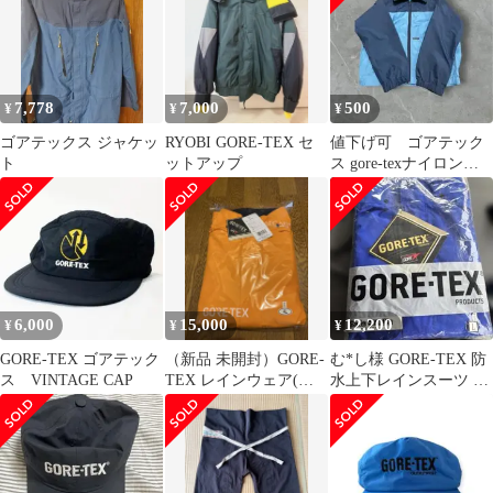
7,778
7,000
500
¥
¥
¥
ゴアテックス ジャケッ
RYOBI GORE-TEX セ
値下げ可 ゴアテック
ト
ットアップ
ス gore-texナイロンジ
ャケット 青/紺
6,000
15,000
12,200
¥
¥
¥
GORE-TEX ゴアテック
（新品 未開封）GORE-
む*し様 GORE-TEX 防
ス VINTAGE CAP
TEX レインウェア(上
水上下レインスーツ L
下セット)
サイズ フード付き