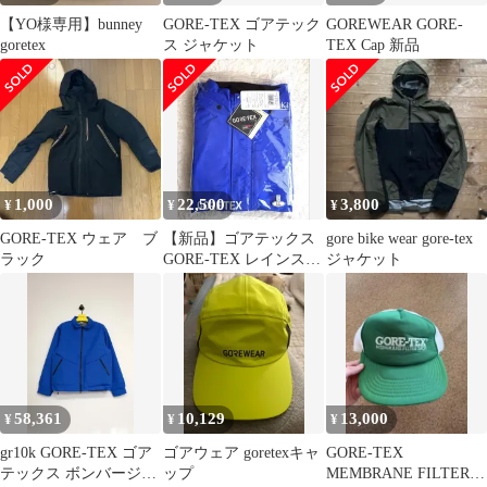
【YO様専用】bunney
GORE-TEX ゴアテック
GOREWEAR GORE-
goretex
ス ジャケット
TEX Cap 新品
1,000
22,500
3,800
¥
¥
¥
GORE-TEX ウェア ブ
【新品】ゴアテックス
gore bike wear gore-tex
ラック
GORE-TEX レインスー
ジャケット
ツAP2000
58,361
10,129
13,000
¥
¥
¥
gr10k GORE-TEX ゴア
ゴアウェア goretexキャ
GORE-TEX
テックス ボンバージャ
ップ
MEMBRANE FILTER