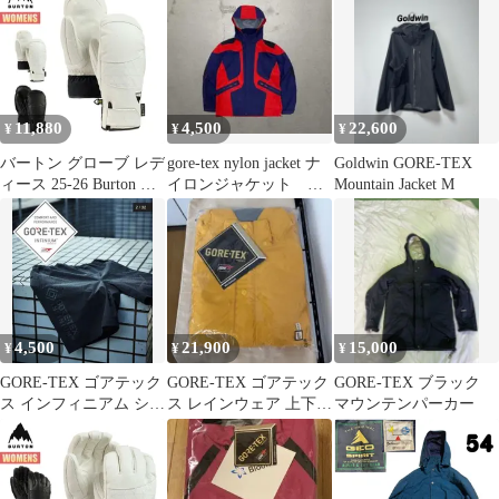
11,880
4,500
22,600
¥
¥
¥
バートン グローブ レデ
gore-tex nylon jacket ナ
Goldwin GORE-TEX
ィース 25-26 Burton ウ
イロンジャケット 古
Mountain Jacket M
ィメンズ ゴアテックス
着
レザー ゴンディ ミトン
W26JP-204611 Womens
Gondy GORE-TEX
Leather Mitten スノーボ
ードグローブ スノーグ
ローブ スノボ
4,500
21,900
15,000
¥
¥
¥
GORE-TEX ゴアテック
GORE-TEX ゴアテック
GORE-TEX ブラック
ス インフィニアム ショ
ス レインウェア 上下
マウンテンパーカー
ーツ
レインハット付 ワーク
ウェア