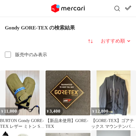
Gondy GORE-TEX の検索結果
並び替え
販売中のみ表示
11,000
3,400
12,800
¥
¥
¥
BURTON Gondy GORE-
【新品未使用】GORE-
【GORE-TEX】ゴアテ
TEX レザー ミトン S
TEX
ックス マウンテンパー
バートン
カー M 日本製