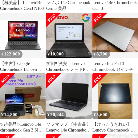
【極美品】 Lenovo14e
レノボ 14e Chromebook
Lenovo 14e Chromebook
Chromebook Gen3 N100
Gen 3 美品
Gen 3
122,060
10,000
8,700
¥
¥
¥
【中古】Google
学割‼️ 激安 Lenovo
Lenovo IdeaPad 3
Chromebook Lenovo ノ
Chromebook ノートPC
Chromebook 14インチ
ートパソコン 14.0型フ
パソコン
ルHD 英語キーボード
S330
14,800
20,244
5,600
¥
¥
¥
✨超美品✨Lenovo 14e
ソフマップ 〔中古品〕
【けっこうきれい】
chromebook Gen 3 SIM
Lenovo 14e Chromebook
Lenovo Chromebook 本
フリー！
Gen 3 LVSAT1 グレー
体