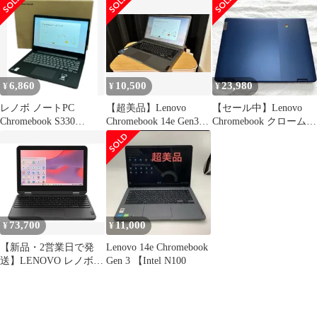
【198】
6,860
10,500
23,980
¥
¥
¥
レノボ ノートPC
【超美品】Lenovo
【セール中】Lenovo
Chromebook S330
Chromebook 14e Gen3
Chromebook クロームブ
81JW0010JE lenovo
バッテリー98%
ック ノートパソコン
73,700
11,000
¥
¥
【新品・2営業日で発
Lenovo 14e Chromebook
送】LENOVO レノボ
Gen 3 【Intel N100
83L5S00100 Lenovo
500e Chromebook Gen 4s
Chrome OS 11.0～11.9
型（イン...