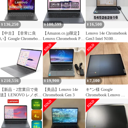
136,250
100,599
16,500
¥
¥
¥
【中古】【非常に良
【Amazon.co.jp限定】
Lenovo 14e Chromebook
い】Google Chromebook
Lenovo Chromebook Plus
Gen3 Intel N100
Lenovo ノートパソコン
クロームブックプラス
0.8GHz/4GB/32GB/14W/
14.0型フルHD 英語キー
IdeaPad Slim 3i Gen8
FHD(1920x1080)/Chrom
ボード S330
14.0インチ インテル®
e OS 【545262916】
Core™ i3 プロセッサー
搭載 N305 タッチスク
リーン 日本語 [14.0イ
ンチ]
210,516
19,900
7,100
¥
¥
¥
【新品・2営業日で発
【美品】Lenovo 14e
キ*ン様 Google
送】LENOVO レノボ
Chromebook Gen 3
Chromebook Lenovo ノ
83MW0006JP Lenovo
ートパソコン
Chromebook Plus
Chrome OS 14.0型（イ
ンチ） Kompanio ...