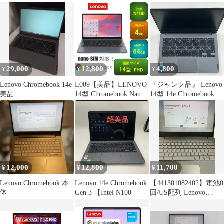
|6040|
29,000
12,800
4,800
¥
¥
¥
Lenovo Chromebook 14e
L009【美品】LENOVO
『ジャンク品』 Lenovo
美品
14型 Chromebook Nano-
14型 14e Chromebook
SIM対応
Gen 3
12,000
12,800
11,700
¥
¥
¥
Lenovo Chromebook 本
Lenovo 14e Chromebook
【441301082402】電池0
体
Gen 3 【Intel N100
回/US配列 Lenovo
Chromebook S330 4GB
32GB