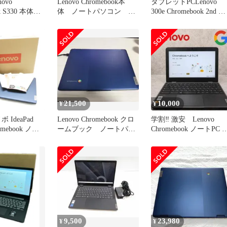
ovo
Lenovo Chromebook本
タブレットPCLenovo
k S330 本体の
体 ノートパソコン ノ
300e Chromebook 2nd 本
ートPC
体
21,500
10,000
¥
¥
ボ IdeaPad
Lenovo Chromebook クロ
学割‼️ 激安 Lenovo
romebook ノー
ームブック ノートパソ
Chromebook ノートPC 
 薄型 コンパ
コン PC
ソコン
スブルー ゲー
9,500
23,980
¥
¥