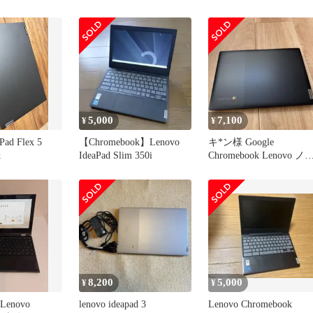
Chromebook 82BA000LJP
オニキスブラック
【377】
5,000
7,100
¥
¥
Pad Flex 5
【Chromebook】Lenovo
キ*ン様 Google
k
IdeaPad Slim 350i
Chromebook Lenovo ノ
トパソコン
8,200
5,000
¥
¥
Lenovo
lenovo ideapad 3
Lenovo Chromebook