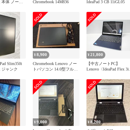
ok 本体 ノート
Chromebook 14M836
IdeaPad 3 CB 11iGL05
8,900
21,800
¥
¥
Pad Slim350i
Chromebook Lenovo ノー
【中古ノートPC】
ok ジャンク
トパソコン 14.0型フル
Lenovo〈IdeaPad Flex 3i
HD S330
Chromebook Gen 8〉Inte
N100/eMMC64GB/メモ
4GB ⑤
9,000
8,200
¥
¥