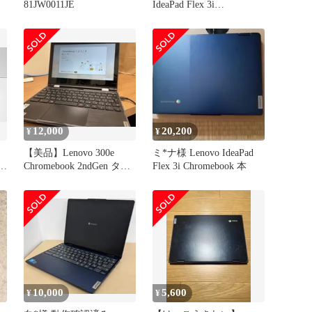
81JW0011JE
IdeaPad Flex 3i
Chromebook Gen 8
82XH001KJP アビスブル
ー【344】
12,000
20,200
¥
¥
【美品】Lenovo 300e
ミ*ナ様 Lenovo IdeaPad
Chromebook 2ndGen タッ
Flex 3i Chromebook 本
l
チパネル
リ
10,000
5,600
¥
¥