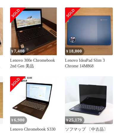
チパネル 【バッテリー良
Chromebook Ideap
好96%】
7,480
18,000
¥
¥
Lenovo 300e Chromebook
Lenovo IdeaPad Slim 3
ー
2nd Gen 美品
Chrome 14M868
6,980
25,179
¥
¥
Lenovo Chromebook S330
ソフマップ 〔中古品〕