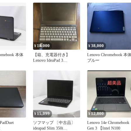
18,000
38,000
¥
¥
romebook 本体
【箱、充電器付き】
Lenovo Chromebook 本
Lenovo IdeaPad 3
ブルー
Chromebook⁠
15,099
12,800
¥
¥
aPadDuet
ソフマップ 〔中古品〕
Lenovo 14e Chromebook
k
ideapad Slim 350i
Gen 3 【Intel N100