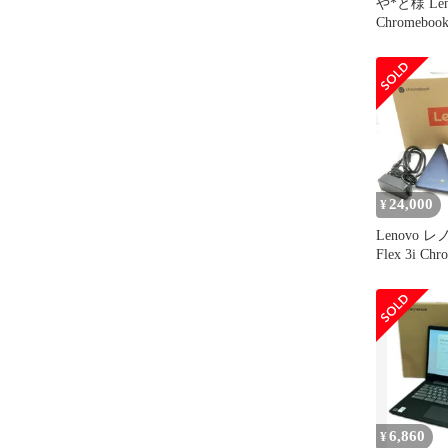
や*と様 Len
Chromeboo
み
24,000
¥
Lenovo レノ
Flex 3i Ch
トパソコン
クト アビ
ム HD293
6,860
¥