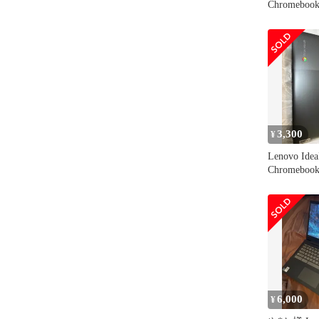
Chromebo
PC
3,300
¥
Lenovo Idea
Chromebo
6,000
¥