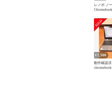
レノボ ノー
Chromebook
81JW0010JE
7,500
¥
動作確認済 Le
chromebo