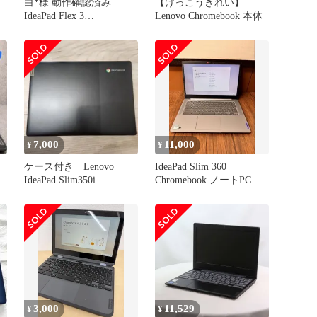
白*様 動作確認済み
【けっこうきれい】
IdeaPad Flex 3
Lenovo Chromebook 本体
Chromebook ID:
7,000
11,000
¥
¥
ケース付き Lenovo
IdeaPad Slim 360
パ
IdeaPad Slim350i
Chromebook ノートPC
Chromebook
3,000
11,529
¥
¥