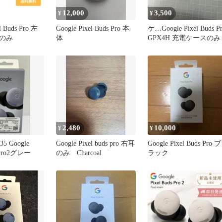
12,000
3,500
¥
¥
l Buds Pro 左
Google Pixel Buds Pro 本
ケ…Google Pixel Buds P
のみ
体
GPX4H 充電ケースのみ
2,480
10,000
¥
¥
335 Google
Google Pixel buds pro 右耳
Google Pixel Buds Pro ブ
s Pro2グレー
のみ Charcoal
ラック