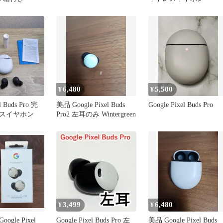
6,480
5,500
¥
¥
l Buds Pro 完
美品 Google Pixel Buds
Google Pixel Buds Pro
スイヤホン
Pro2 左耳のみ Wintergreen
3,499
6,480
¥
¥
gle Pixel
Google Pixel Buds Pro 左
美品 Google Pixel Buds