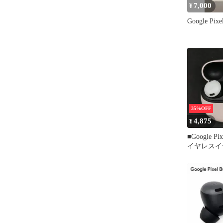
7,000
¥
Google Pixe
35%OFF
4,875
¥
■Google Pix
イヤレスイ
ト GPX4H B
対応 充電
古