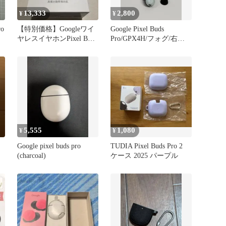
13,333
2,800
¥
¥
ro
【特別価格】Googleワイ
Google Pixel Buds
ヤレスイヤホンPixel Buds
Pro/GPX4H/フォグ/右耳
Pro
のみ！
5,555
1,080
¥
¥
Google pixel buds pro
TUDIA Pixel Buds Pro 2
(charcoal)
ケース 2025 パープル