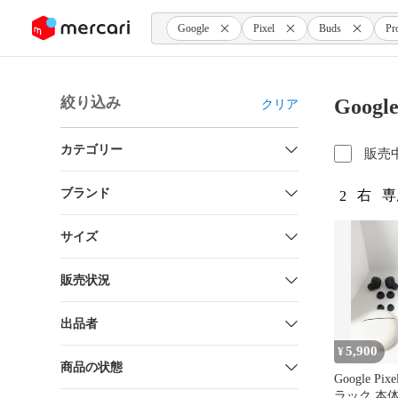
ンツにスキップ
Google
Pixel
Buds
Pr
絞り込み
Googl
クリア
カテゴリー
販売
ブランド
右
専
2
サイズ
販売状況
出品者
5,900
¥
商品の状態
Google Pixe
ラック 本体