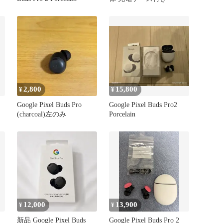
2,800
15,800
¥
¥
Google Pixel Buds Pro
Google Pixel Buds Pro2
(charcoal)左のみ
Porcelain
12,000
13,900
¥
¥
新品 Google Pixel Buds
Google Pixel Buds Pro 2