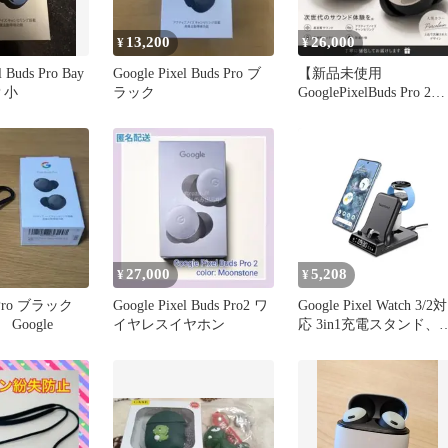
13,200
26,000
¥
¥
l Buds Pro Bay
Google Pixel Buds Pro ブ
【新品未使用
P 小
ラック
GooglePixelBuds Pro 2
Porcelain
27,000
5,208
¥
¥
ds Pro ブラック
Google Pixel Buds Pro2 ワ
Google Pixel Watch 3/2対
Google
イヤレスイヤホン
応 3in1充電スタンド、
りたたみ式 25W 急速充
電器、Google Pixel
10/9/8/7/6、Pixel Buds P
2/Pro/Aシリーズ対応
(Pixel Watch 4/1非対応)
S 0