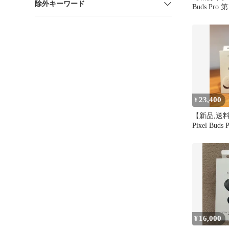
除外キーワード
Buds Pro
チップ新品
23,400
¥
【新品,送料
Pixel Buds P
16,000
¥