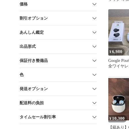
価格
割引オプション
あんしん鑑定
出品形式
6,980
¥
保証付き整備品
Google Pixe
全ワイヤレ
色
発送オプション
配送料の負担
タイムセール割引率
10,300
¥
【箱あり】Goo