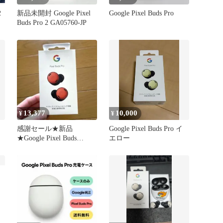
2
新品未開封 Google Pixel
Google Pixel Buds Pro
Buds Pro 2 GA05760-JP
13,377
10,000
¥
¥
感謝セール★新品
Google Pixel Buds Pro イ
★Google Pixel Buds
エロー
ProCoral（珊瑚紅）