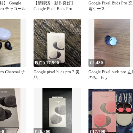
 Google
【清掃済・動作良好】
Google Pixel Buds Pro 充
s Pro チャコール
Google Pixel Buds Pro チ
電ケース
ャコール
17,500
2,480
現在 ¥
¥
Pro Charcoal チ
Google pixel buds pro 2 美
Google Pixel buds pro 
品
のみ Bay
90
26,800
17,700
¥
¥