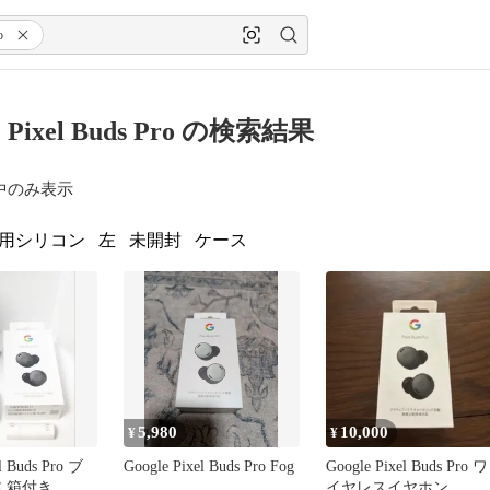
o
e Pixel Buds Pro の検索結果
中のみ表示
用シリコン
左
未開封
ケース
5,980
10,000
¥
¥
l Buds Pro ブ
Google Pixel Buds Pro Fog
Google Pixel Buds Pro ワ
 箱付き
イヤレスイヤホン