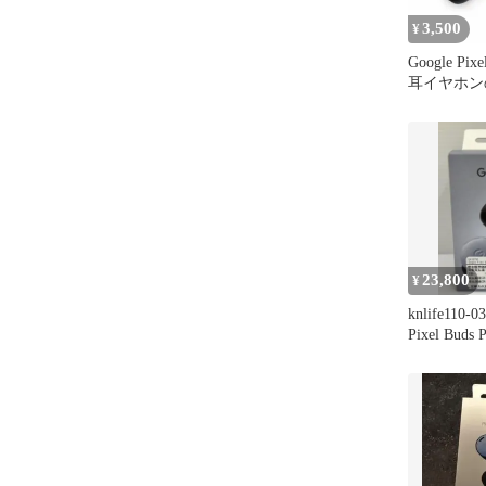
3,500
¥
Google Pixe
耳イヤホン
23,800
¥
knlife110-0
Pixel Bud