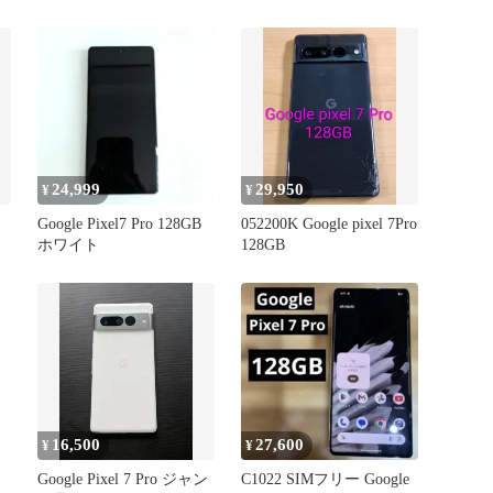
24,999
29,950
¥
¥
Google Pixel7 Pro 128GB
052200K Google pixel 7Pro
ホワイト
128GB
16,500
27,600
¥
¥
Google Pixel 7 Pro ジャン
C1022 SIMフリー Google