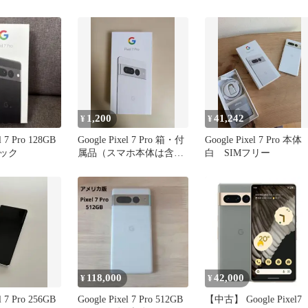
箱セット
1,200
41,242
¥
¥
l 7 Pro 128GB
Google Pixel 7 Pro 箱・付
Google Pixel 7 Pro 本体
ック
属品（スマホ本体は含ま
白 SIMフリー
ない）
118,000
42,000
¥
¥
l 7 Pro 256GB
Google Pixel 7 Pro 512GB
【中古】 Google Pixel7