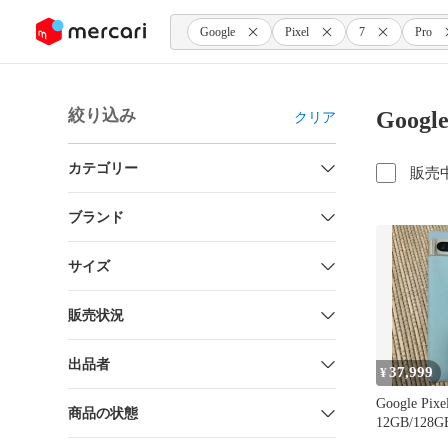
ンツにスキップ
Google
Pixel
7
Pro
絞り込み
Googl
クリア
カテゴリー
販売
ブランド
サイズ
販売状況
出品者
37,999
¥
Google Pixe
商品の状態
12GB/12
品