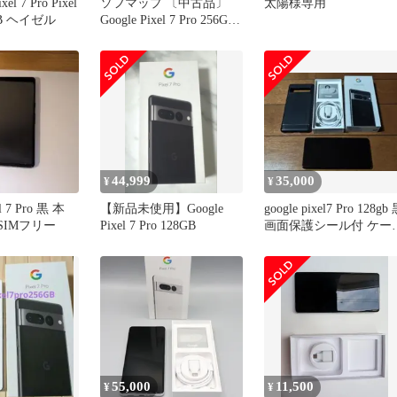
xel 7 Pro Pixel
ソフマップ 〔中古品〕
太陽様専用
8GB ヘイゼル
Google Pixel 7 Pro 256GB
Snow SIMフリー【198】
44,999
35,000
¥
¥
el 7 Pro 黒 本
【新品未使用】Google
google pixel7 Pro 128gb
BSIMフリー
Pixel 7 Pro 128GB
画面保護シール付 ケー
付
55,000
11,500
¥
¥