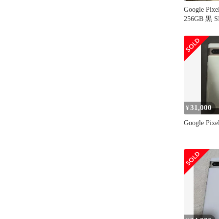
Google Pix
256GB 黒
31,000
¥
Google Pix