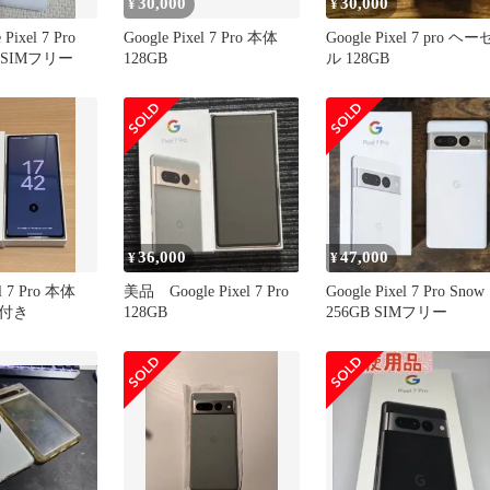
30,000
30,000
¥
¥
Pixel 7 Pro
Google Pixel 7 Pro 本体
Google Pixel 7 pro ヘー
色SIMフリー
128GB
ル 128GB
36,000
47,000
¥
¥
xel 7 Pro 本体
美品 Google Pixel 7 Pro
Google Pixel 7 Pro Snow
付き
128GB
256GB SIMフリー