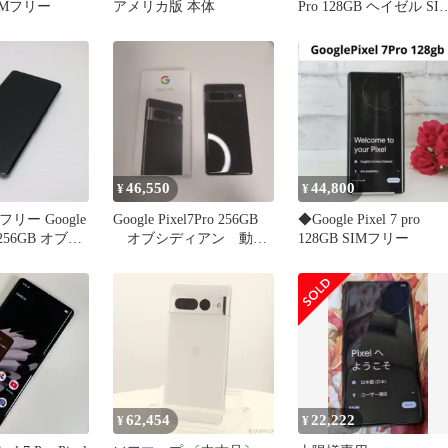
IMフリー
アメリカ版 本体
Pro 128GB ヘイゼル SI
フリー 本体 au スマホ
【送料無料】
gp7pauhz7mtm
46,550
44,800
¥
¥
フリー Google
Google Pixel7Pro 256GB
◆Google Pixel 7 pro
ro 256GB オブシ
オブシディアン 動作
128GB SIMフリー
スマホ 土日祝
確認済み
発送
62,454
22,222
¥
¥