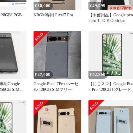
30,000
49,999
¥
¥
o 128GB/12GB
KRGM専用 Pixel7 Pro
【未使用品】Google pixe
7pro 128GB Obsidian
27,000
42,800
¥
¥
用Google
Google Pixel 7Pro ヘーゼ
【にこスマ】Google Pixe
o 256GB SIMフ
ル 128GB SIMフリー
7 Pro 128GB Cグレード
Hazel Snow Obsidian