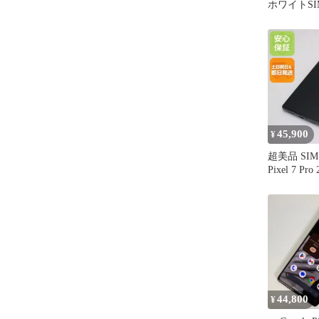
ホワイトS
45,900
¥
超美品 SIM
Pixel 7 P
ディアン 
発送 即日
44,800
¥