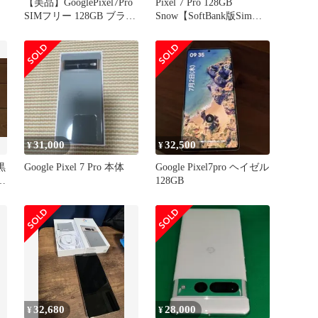
【美品】GooglePixel7Pro
Pixel 7 Pro 128GB
SIMフリー 128GB ブラッ
Snow【SoftBank版Simフ
ク
リー・外観ランクA(美
品)】
31,000
32,500
¥
¥
 黒
Google Pixel 7 Pro 本体
Google Pixel7pro ヘイゼル
ス
128GB
32,680
28,000
¥
¥