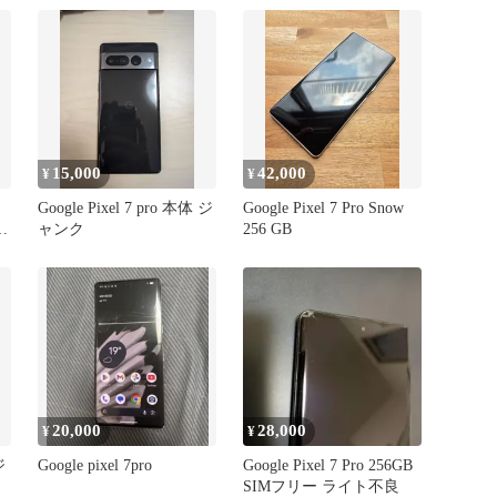
810029937245
15,000
42,000
¥
¥
Google Pixel 7 pro 本体 ジ
Google Pixel 7 Pro Snow
ッ
ャンク
256 GB
20,000
28,000
¥
¥
ジ
Google pixel 7pro
Google Pixel 7 Pro 256GB
SIMフリー ライト不良