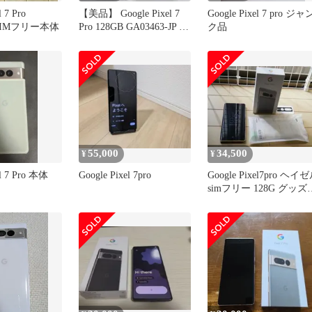
el 7 Pro
【美品】 Google Pixel 7
Google Pixel 7 pro ジャ
 SIMフリー本体
Pro 128GB GA03463-JP ス
ク品
ノー アンドロイドスマー
トフォン スマホ グーグ
ル ピクセル 本体
55,000
34,500
¥
¥
el 7 Pro 本体
Google Pixel 7pro
Google Pixel7pro ヘイ
simフリー 128G グッズ
属