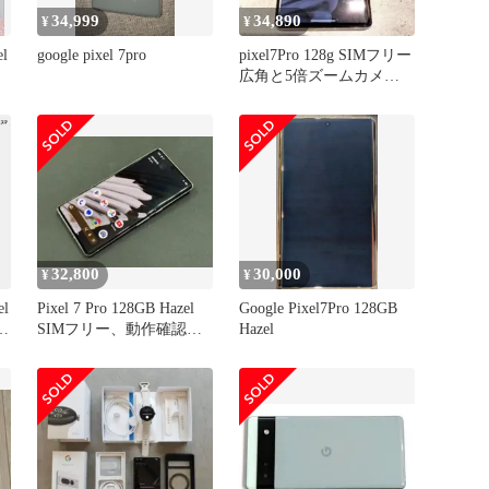
34,999
34,890
¥
¥
l
google pixel 7pro
pixel7Pro 128g SIMフリー
広角と5倍ズームカメラ
おまけあり
32,800
30,000
¥
¥
l
Pixel 7 Pro 128GB Hazel
Google Pixel7Pro 128GB
SIMフリー、動作確認済
Hazel
み！