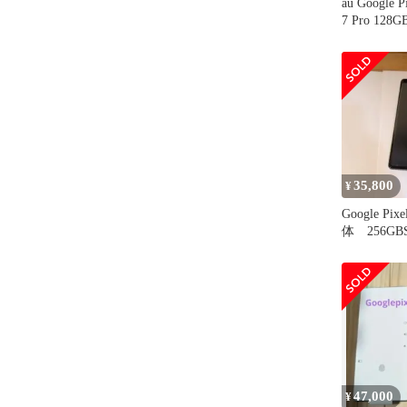
au Google Pi
7 Pro 12
35,800
¥
Google Pix
体 256G
47,000
¥