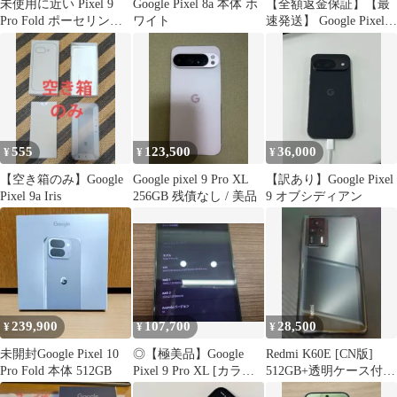
未使用に近い Pixel 9
Google Pixel 8a 本体 ホ
【全額返金保証】【最
Pro Fold ポーセリン
ワイト
速発送】 Google Pixel 9
256gb
128GB SIMフリー SIM
フリー Pixel 9 白ロム
美品 動作確認済
555
123,500
36,000
¥
¥
¥
【空き箱のみ】Google
Google pixel 9 Pro XL
【訳あり】Google Pixel
Pixel 9a Iris
256GB 残債なし / 美品
9 オブシディアン
239,900
107,700
28,500
¥
¥
¥
未開封Google Pixel 10
◎​【極美品】Google
Redmi K60E [CN版]
Pro Fold 本体 512GB
Pixel 9 Pro XL [カラー
512GB+透明ケース付き
名/ストレージ容量]
+ガラスフィルム装着