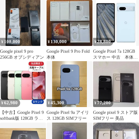
アイリス G3Y12
ン
9a 8GB/128GB
docomo SIMフリー
(docomo/Iris)[GA09564-
【349】
JP]
108,000
130,000
28,800
¥
¥
¥
Google pixel 9 pro
Google Pixel 9 Pro Fold
Google Pixel 7a 128GB
256GB オブシディアン
本体
スマホー 中古 本体の
み
62,980
45,300
77,200
¥
¥
¥
【中古】Google Pixel 9
Google Pixel 9a アイリ
Google pixel 9 ストア版
softbank版 128GB ラン
ス 128GB SIMフリー
SIMフリー 美品
クB 中古 スマホ スマー
トフォン Android 本体
SIMフリー シムフリー