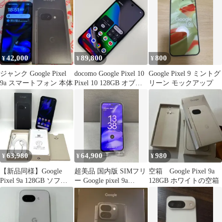
SIMフリー
42,000
89,800
800
¥
¥
¥
ジャンク Google Pixel
docomo Google Pixel 10
Google Pixel 9 ミントグ
9a スマートフォン 本体
Pixel 10 128GB オブシ
リーン モックアップ
ディアン
63,980
64,900
980
¥
¥
¥
【新品同様】Google
超美品 国内版 SIMフリ
空箱 Google Pixel 9a
Pixel 9a 128GB ソフト
ー Google pixel 9a
128GB ホワイトの空箱
バンク SIMフリー
128GB アイリス色
Obsidian 6.3インチ 付属
品あり 白ロム スマホ本
体 送料無料 中古 S666