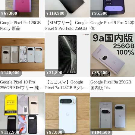
67,000
119,980
95,500
¥
¥
¥
Google Pixel 9a 128GB
【SIMフリー】 Google
Google Pixel 9 Pro XL本
Peony 新品
Pixel 9 Pro Fold 256GB
体
140,000
31,800
85,000
¥
¥
¥
Google Pixel 10 Pro
【にこスマ】Google
Google Pixel 9a 256GB
256GB SIMフリー 純正
Pixel 7a 128GB Bグレー
国内版 Iris
ケース付き
ド Charcoal Snow Sea
Coral
112,500
97,000
104,500
¥
¥
¥