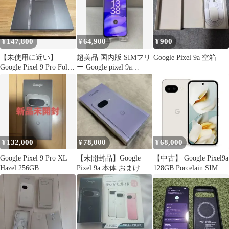
送料無料
147,800
64,900
900
¥
¥
¥
【未使用に近い】
超美品 国内版 SIMフリ
Google Pixel 9a 空箱
Google Pixel 9 Pro Fold
ー Google pixel 9a
256GB
128GB
132,000
78,000
68,000
¥
¥
¥
Google Pixel 9 Pro XL
【未開封品】Google
【中古】 Google Pixel9a
Hazel 256GB
Pixel 9a 本体 おまけつ
128GB Porcelain SIMフ
き
リー 本体 ドコモ Aラン
ク スマホ【送料無料】
gp9a1dpo8mtm