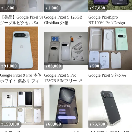
1,000
1,000
97,888
¥
¥
¥
【美品】Google Pixel 9a
Google Pixel 9 128GB
Google Pixel9pro
グーグルピクセル 9a
Obsidian 外箱
BT:100% PeakDesignケ
付属品 空箱
ース付
91,000
83,000
500
¥
¥
¥
Google Pixel 9 Pro 本体
Google Pixel 9 Pro
Google Pixel 9 箱のみ
ホワイト 傷あり フィル
128GB SIMフリー ※ジ
ム付き
ャンク
150,000
60,000
73,700
¥
¥
¥