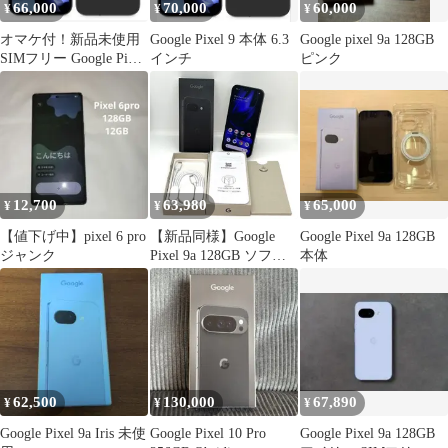
66,000
70,000
60,000
¥
¥
¥
オマケ付！新品未使用
Google Pixel 9 本体 6.3
Google pixel 9a 128GB
SIMフリー Google Pixel
インチ
ピンク
9a 128GB 黒
12,700
63,980
65,000
¥
¥
¥
【値下げ中】pixel 6 pro
【新品同様】Google
Google Pixel 9a 128GB
ジャンク
Pixel 9a 128GB ソフト
本体
バンク SIMフリー
Obsidian 6.3インチ 付属
品あり 白ロム スマホ本
体 送料無料 中古 S667
62,500
130,000
67,890
¥
¥
¥
Google Pixel 9a Iris 未使
Google Pixel 10 Pro
Google Pixel 9a 128GB