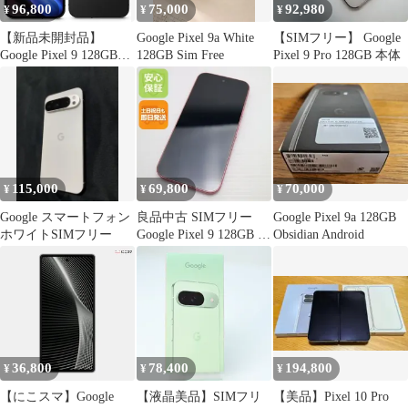
96,800
75,000
92,980
¥
¥
¥
【新品未開封品】
Google Pixel 9a White
【SIMフリー】 Google
Google Pixel 9 128GB
128GB Sim Free
Pixel 9 Pro 128GB 本体
SIMフリー オブシディ
ア
115,000
69,800
70,000
¥
¥
¥
Google スマートフォン
良品中古 SIMフリー
Google Pixel 9a 128GB
ホワイトSIMフリー
Google Pixel 9 128GB ピ
Obsidian Android
オニー スマホ Google
即日発送 土日祝発送
OK 03000
36,800
78,400
194,800
¥
¥
¥
【にこスマ】Google
【液晶美品】SIMフリ
【美品】Pixel 10 Pro