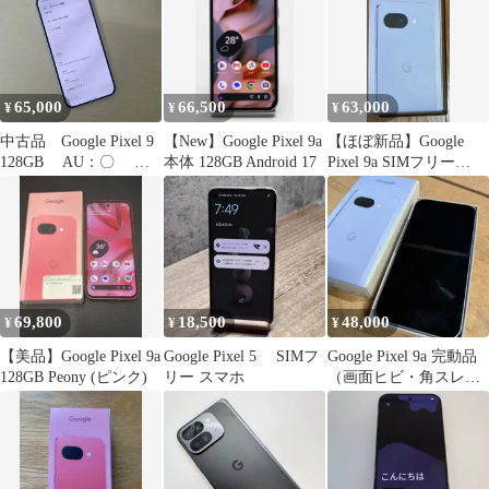
65,000
66,500
63,000
¥
¥
¥
中古品 Google Pixel 9
【New】Google Pixel 9a
【ほぼ新品】Google
128GB AU：〇
本体 128GB Android 17
Pixel 9a SIMフリー
C08051
128GB au新作 スマート
フォン
69,800
18,500
48,000
¥
¥
¥
【美品】Google Pixel 9a
Google Pixel 5 SIMフ
Google Pixel 9a 完動品
128GB Peony (ピンク)
リー スマホ
（画面ヒビ・角スレあ
り）