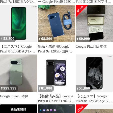
Pixel 7a 128GB Aグレー
ー Google Pixel9 128GB
Fold 512GB SIMフリー
ド Charcoal Snow Sea
Wintergreen
残債なし
Coral
52,800
68,800
60,000
¥
¥
¥
【にこスマ】Google
新品・未使用Google
Google Pixel 9a 本体
Pixel 8 128GB Aグレー
Pixel 9a 128GB 国内版
ド Obsidian Hazel Rose
SIMフリー 送料無料
Mint
999,999
81,000
51,800
¥
¥
¥
Google Pixel 9本体
【整備済み品】Google
【にこスマ】Google
Pixel 8 GZPF0 128GB バ
Pixel 8a 128GB Aグレー
ッテリー80%以上 Cラ
ド Obsidian Porcelain
ンク
Bay Aloe