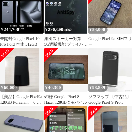
244,700
290,000
53,000
¥
¥
¥
未開封Google Pixel 10
集団ストーカー対策
Google Pixel 9a SIMフリ
Pro Fold 本体 512GB
5G遮断機能 プライバシ
ー
ー最強スマホ
GrapheneOS
60,000
40,300
98,889
¥
¥
¥
【美品】Google Pixel9a
s*i様 Google Pixel 8
ソフマップ 〔中古品〕
128GB Porcelain ケー
Hazel 128GB Yモバイル
Google Pixel 9 Pro
ス付き
256GB オブシディアン
GWVK6 SIMフリー
【349】