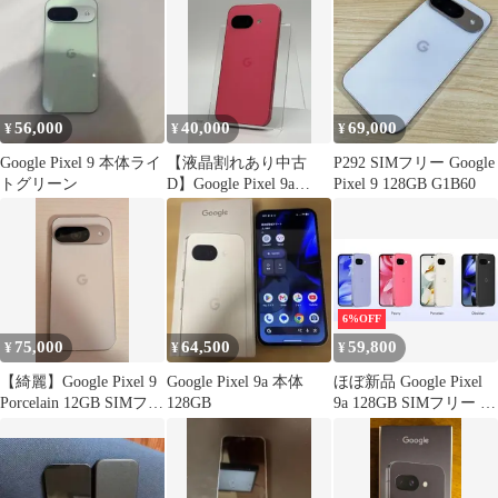
56,000
40,000
69,000
¥
¥
¥
Google Pixel 9 本体ライ
【液晶割れあり中古
P292 SIMフリー Google
トグリーン
D】Google Pixel 9a
Pixel 9 128GB G1B60
128GB Peony SIMフリ
ー 白ロム
6%OFF
75,000
64,500
59,800
¥
¥
¥
【綺麗】Google Pixel 9
Google Pixel 9a 本体
ほぼ新品 Google Pixel
Porcelain 12GB SIMフリ
128GB
9a 128GB SIMフリー 本
ー
体のみ