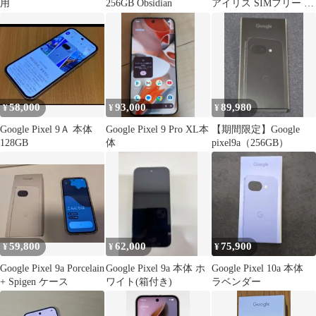
用
256GB Obsidian
アイリス SIMフリー 美
品
58,000
93,000
89,980
¥
¥
¥
Google Pixel 9Ａ 本体
Google Pixel 9 Pro XL本
【期間限定】Google
128GB
体
pixel9a（256GB）
59,800
62,000
75,900
¥
¥
¥
Google Pixel 9a Porcelain
Google Pixel 9a 本体 ホ
Google Pixel 10a 本体
+ Spigen ケース
ワイト(箱付き)
ラベンダー