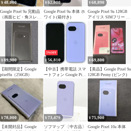
48,000
62,000
68,890
¥
¥
¥
Google Pixel 9a 完動品
Google Pixel 9a 本体 ホ
Google Pixel 9a 128GB
（画面ヒビ・角スレあ
ワイト(箱付き)
アイリス SIMフリー 美
り）
品
5%OFF
89,980
56,810
69,800
¥
¥
¥
【期間限定】Google
【中古】携帯電話 スマ
【美品】Google Pixel 9a
pixel9a（256GB）
ートフォン Google Pixel
128GB Peony (ピンク)
9a 8GB/128GB
(docomo/Iris)[GA09564-
JP]
78,000
73,479
75,900
¥
¥
¥
【未開封品】Google
ソフマップ 〔中古品〕
Google Pixel 10a 本体