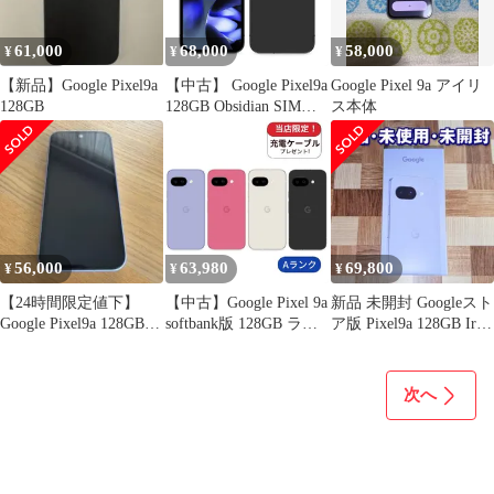
61,000
68,000
58,000
¥
¥
¥
【新品】Google Pixel9a
【中古】 Google Pixel9a
Google Pixel 9a アイリ
128GB
128GB Obsidian SIMフ
ス本体
リー 本体 ソフトバンク
Aランク スマホ【送料
無料】 gp9a1sbk8mtm
56,000
63,980
69,800
¥
¥
¥
【24時間限定値下】
【中古】Google Pixel 9a
新品 未開封 Googleスト
Google Pixel9a 128GB本
softbank版 128GB ラン
ア版 Pixel9a 128GB Iris
体simフリー
クA 利用制限△ 中古 ス
未使用
マホ スマートフォン
Android 本体 SIMフリ
次へ
ー シムフリー 送料無料