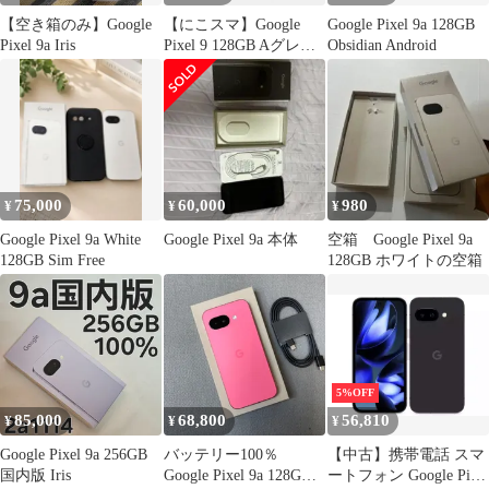
【空き箱のみ】Google
【にこスマ】Google
Google Pixel 9a 128GB
Pixel 9a Iris
Pixel 9 128GB Aグレー
Obsidian Android
ド Obsidian Wintergreen
Peony Porcelain
75,000
60,000
980
¥
¥
¥
Google Pixel 9a White
Google Pixel 9a 本体
空箱 Google Pixel 9a
128GB Sim Free
128GB ホワイトの空箱
5%OFF
85,000
68,800
56,810
¥
¥
¥
Google Pixel 9a 256GB
バッテリー100％
【中古】携帯電話 スマ
国内版 Iris
Google Pixel 9a 128GB
ートフォン Google Pixel