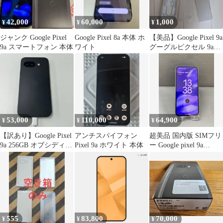
42,000
60,000
1,000
¥
¥
¥
ジャンク Google Pixel
Google Pixel 8a 本体 ホ
【美品】Google Pixel 9a
9a スマートフォン 本体
ワイト
グーグルピクセル 9a
付属品 空箱
53,000
110,000
64,900
¥
¥
¥
【訳あり】Google Pixel
アンチスパイフォン
超美品 国内版 SIMフリ
9a 256GB オブシディア
Pixel 9a ホワイト 本体
ー Google pixel 9a
ン
128GB アイリス色
555
83,800
70,000
¥
¥
¥