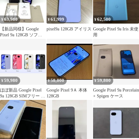
63,980
61,999
62,500
¥
¥
¥
【新品同様】Google
pixel9a 128GB アイリス
Google Pixel 9a Iris 未使
Pixel 9a 128GB ソフト
用
バンク SIMフリー
Obsidian 6.3インチ 付属
品あり 白ロム スマホ本
体 送料無料 中古 S667
59,980
58,000
59,800
¥
¥
¥
ほぼ新品 Google Pixel
Google Pixel 9Ａ 本体
Google Pixel 9a Porcelain
9a 128GB SIMフリー 本
128GB
+ Spigen ケース
体のみ