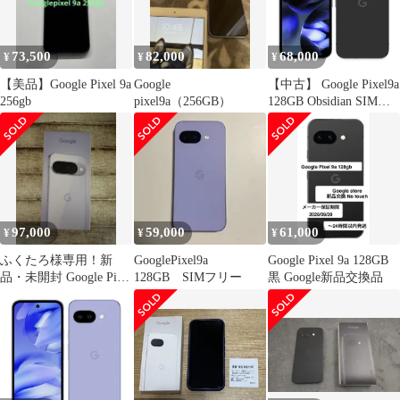
73,500
82,000
68,000
¥
¥
¥
【美品】Google Pixel 9a
Google
【中古】 Google Pixel9a
256gb
pixel9a（256GB）
128GB Obsidian SIMフ
リー 本体 Aランク スマ
ホ【送料無料】
gp9a1fbk8mtm
97,000
59,000
61,000
¥
¥
¥
ふくたろ様専用！新
GooglePixel9a
Google Pixel 9a 128GB
品・未開封 Google Pixel
128GB SIMフリー
黒 Google新品交換品
10 Frost本体