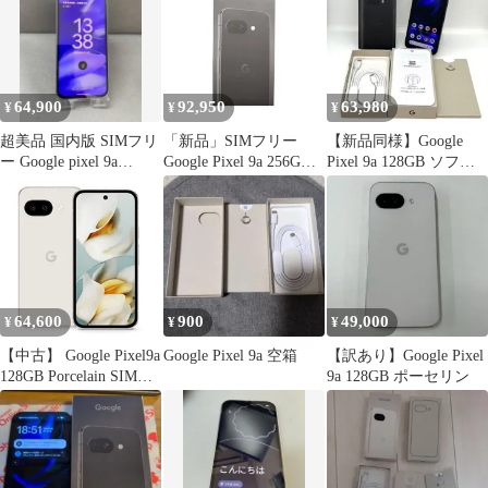
体 SIMフリー シムフリ
ー 送料無料
64,900
92,950
63,980
¥
¥
¥
超美品 国内版 SIMフリ
「新品」SIMフリー
【新品同様】Google
ー Google pixel 9a
Google Pixel 9a 256GB
Pixel 9a 128GB ソフト
128GB
[Obsidian] 本体
バンク SIMフリー
Obsidian 6.3インチ 付属
品あり 白ロム スマホ本
体 送料無料 中古 S666
64,600
900
49,000
¥
¥
¥
【中古】 Google Pixel9a
Google Pixel 9a 空箱
【訳あり】Google Pixel
128GB Porcelain SIMフ
9a 128GB ポーセリン
リー 本体 ドコモ Aラン
ク スマホ【送料無料】
gp9a1dpo8mtm