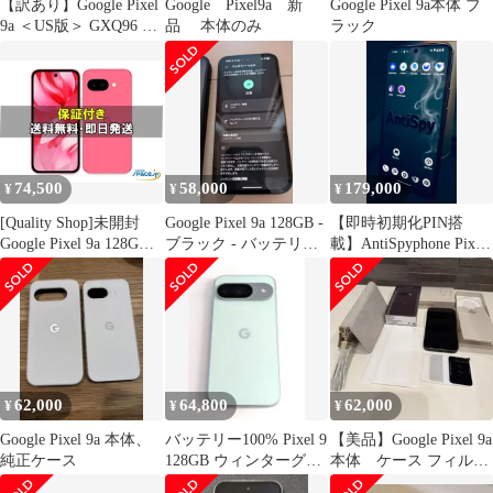
【訳あり】Google Pixel
Google Pixel9a 新
Google Pixel 9a本体 ブ
9a ＜US版＞ GXQ96 オ
品 本体のみ
ラック
ブシディアン
74,500
58,000
179,000
¥
¥
¥
[Quality Shop]未開封
Google Pixel 9a 128GB -
【即時初期化PIN搭
Google Pixel 9a 128GB
ブラック - バッテリー
載】AntiSpyphone Pixel
SIMフリー [Peony]
100%
10a 本体
62,000
64,800
62,000
¥
¥
¥
Google Pixel 9a 本体、
バッテリー100% Pixel 9
【美品】Google Pixel 9a
純正ケース
128GB ウィンターグリ
本体 ケース フィル
ーン 美品
ム カメラレンズ付き