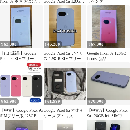
Pixel 9a 本体 おまけつ
Google Pixel 9a 128GB
ラベンダー
き
アイリス G3Y12
docomo SIMフリー
【349】
63,000
45,300
67,000
¥
¥
¥
【ほぼ新品】Google
Google Pixel 9a アイリ
Google Pixel 9a 128GB
Pixel 9a SIMフリー
ス 128GB SIMフリー
Peony 新品
128GB au新作 スマート
フォン
63,980
61,999
70,000
¥
¥
¥
【中古】Google Pixel 9a
Google Pixel 9a 本体＋
【中古A】Google Pixel
SIMフリー版 128GB ラ
ケース アイリス
9a 128GB Iris SIMフリ
ンクA 中古 スマホ スマ
ー 白ロム
ートフォン Android 本