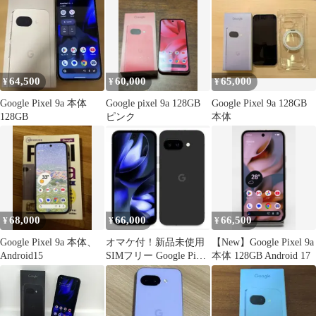
64,500
60,000
65,000
¥
¥
¥
Google Pixel 9a 本体
Google pixel 9a 128GB
Google Pixel 9a 128GB
128GB
ピンク
本体
68,000
66,000
66,500
¥
¥
¥
Google Pixel 9a 本体、
オマケ付！新品未使用
【New】Google Pixel 9a
Android15
SIMフリー Google Pixel
本体 128GB Android 17
9a 128GB 黒