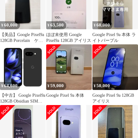
60,000
63,500
60,000
¥
¥
¥
【美品】Google Pixel9a
ほぼ未使用 Google
Google Pixel 9a 本体 ラ
128GB Porcelain ケー
Pixel9a 128GB アイリス
イトパープル
ス付き
64,600
59,000
50,000
¥
¥
¥
【中古】 Google Pixel9a
Google Pixel 9a 本体
Google Pixel 9a 128GB
128GB Obsidian SIMフ
アイリス
リー 本体 ドコモ Aラン
ク スマホ【送料無料】
gp9a1dbk8mtm