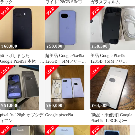
ラック
ワイト128GB SIMフリ
ガラスフィルム
ー
+MagSafeケース付き
60,000
58,000
58,500
¥
¥
¥
値下げしました
超美品 GooglePixel9a
美品 Google Pixel9a
Google Pixel9a 本体 オ
128GB SIMフリー
128GB（SIMフリ
ブシディアン
箱付き
ー） 100%
51,000
60,000
64,888
¥
¥
¥
pixel 9a 128gb オブシデ
Google pixcel9a
[新品・未使用] Google
ィアン
Pixel 9a 128GB ポーセ
リン 残債無