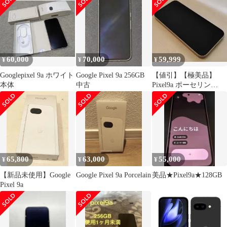
60,000
70,000
59,999
¥
¥
¥
Googlepixel 9a ホワイト
Google Pixel 9a 256GB
【値引】【極美品】
本体
中古
Pixel9a ポーセリン
128G バッテリー100%
65,800
63,000
55,000
¥
¥
¥
【新品未使用】Google
Google Pixel 9a Porcelain
美品★Pixel9a★128GB
Pixel 9a