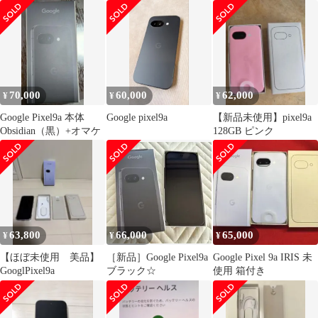
Peony 国内版 SIMフリ
9a 8GB/128GB (SIMフ
ー
リー/Obsidian)
[GA05769-JP]
70,000
60,000
62,000
¥
¥
¥
Google Pixel9a 本体
Google pixel9a
【新品未使用】pixel9a
Obsidian（黒）+オマケ
128GB ピンク
63,800
66,000
65,000
¥
¥
¥
【ほぼ未使用 美品】
［新品］Google Pixel9a
Google Pixel 9a IRIS 未
GooglPixel9a
ブラック☆
使用 箱付き