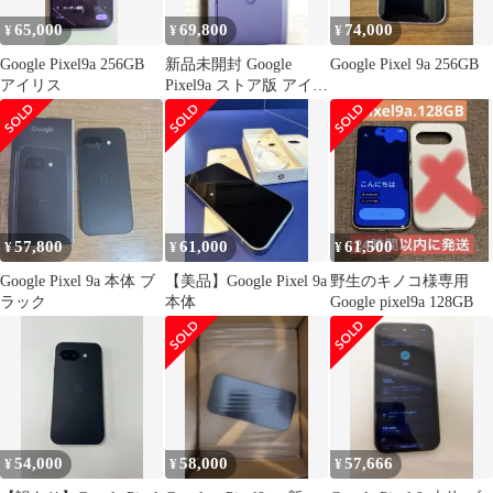
65,000
69,800
74,000
¥
¥
¥
Google Pixel9a 256GB
新品未開封 Google
Google Pixel 9a 256GB
アイリス
Pixel9a ストア版 アイリ
ス 128GB
57,800
61,000
61,500
¥
¥
¥
Google Pixel 9a 本体 ブ
【美品】Google Pixel 9a
野生のキノコ様専用
ラック
本体
Google pixel9a 128GB
54,000
58,000
57,666
¥
¥
¥