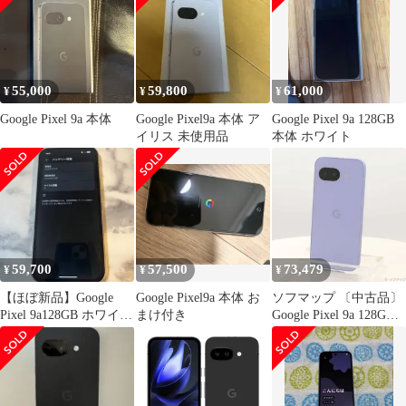
55,000
59,800
61,000
¥
¥
¥
Google Pixel 9a 本体
Google Pixel9a 本体 ア
Google Pixel 9a 128GB
イリス 未使用品
本体 ホワイト
59,700
57,500
73,479
¥
¥
¥
【ほぼ新品】Google
Google Pixel9a 本体 お
ソフマップ 〔中古品〕
Pixel 9a128GB ホワイト
まけ付き
Google Pixel 9a 128GB
サイクル14回
アイリス G3Y12
docomo SIMフリー
【352】