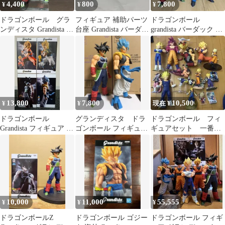
4,400
800
7,800
¥
¥
¥
ドラゴンボール グラ
フィギュア 補助パーツ
ドラゴンボール
ンディスタ Grandista バ
台座 Grandista バーダッ
grandista バーダック ゴ
ーダック フィギュア
ク？ ドラゴンボール
ジータ フィギュア
13,800
7,800
10,500
¥
¥
現在 ¥
ドラゴンボール
グランディスタ ドラ
ドラゴンボール フィ
Grandista フィギュア 4
ゴンボール フィギュア
ギュアセット 一番く
種セット
2体セット
じ SMSPバーダック
ベジータ
10,000
11,000
55,555
¥
¥
¥
ドラゴンボールZ
ドラゴンボール ゴジー
ドラゴンボール フィギ