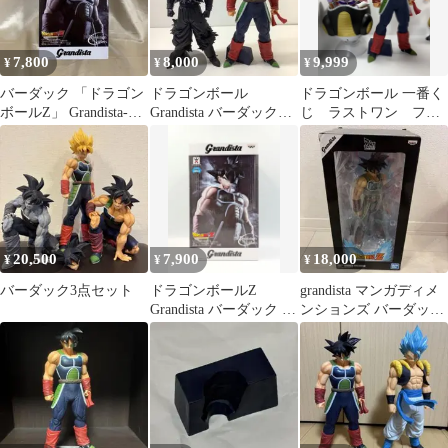
7,800
8,000
9,999
¥
¥
¥
バーダック 「ドラゴン
ドラゴンボール
ドラゴンボール 一番く
ボールZ」 Grandista-
Grandista バーダック
じ ラストワン フリ
Resolution
2種セット 28-0504-1
ーザ バーダック
Grandista
20,500
7,900
18,000
¥
¥
¥
バーダック3点セット
ドラゴンボールZ
grandista マンガディメ
Grandista バーダック フ
ンションズ バーダック
ィギュア 114
フィギュア