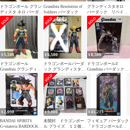
ドラゴンボール グラン
Grandista Resolution of
グランディスタネロ
ディスタ ネロ バーダッ
Soldiers バーダック
バーダック リペイン
ク フィギュア
ト
5,500
6,500
8,500
¥
¥
¥
ドラゴンボール
ドラゴンボールバーダ
ドラゴンボールZ
Grandista グランディス
ック グランディスタネ
Grandista バーダック フ
タ バーダック フィギ
ロフィギュアGrandista
ィギュア
ュア
2,090
9,000
41,215
¥
¥
¥
BANDAI SPIRITS
未開封 ドラゴンボー
フィギュア バーダック
G×materia BARDOCK
ル プライズ １２個
「ドラゴンボールZ」