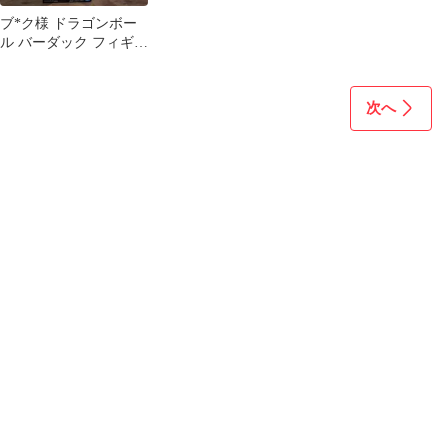
ブ*ク様 ドラゴンボー
ル バーダック フィギュ
ア
次へ