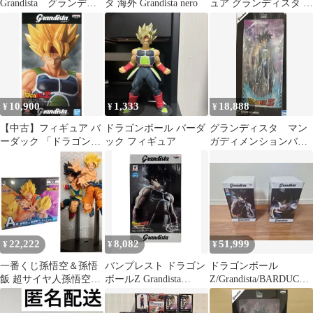
Grandista グランディ
タ 海外 Grandista nero
ュア グランディスタ 5
スタ バーダック フ
体セット
ィギュア
10,900
1,333
18,888
¥
¥
¥
【中古】フィギュア バ
ドラゴンボール バーダ
グランディスタ マン
ーダック 「ドラゴンボ
ック フィギュア
ガディメンションバー
ールZ」 Grandista nero
ダックドラゴンボール
BARDOCK 海外限定
Z
22,222
8,082
51,999
¥
¥
¥
一番くじ孫悟空＆孫悟
バンプレスト ドラゴン
ドラゴンボール
飯 超サイヤ人孫悟空バ
ボールZ Grandista
Z/Grandista/BARDUCK/
ーダック フィギュア ド
Resolution of Soldiers バ
SON GOKOU#2
ラゴンボール
ーダック フィギュア