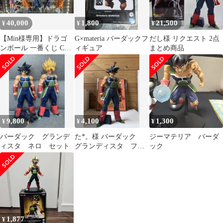
40,000
1,800
21,500
¥
¥
¥
【Min様専用】ドラゴ
G×materia バーダックフ
だし様 リクエスト 2点
ンボール 一番くじ C賞
ィギュア
まとめ商品
魔人ベジータ MSP
SMSP
9,800
4,100
1,300
¥
¥
¥
バーダック グランデ
た*。様 バーダック
ジーマテリア バーダ
ィスタ ネロ セット
グランディスタ フィ
ック
ギュア
1,877
¥