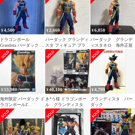
4,500
2,660
6,850
¥
¥
¥
ドラゴンボール
バーダック グランディ
バーダック グランデ
Grandista バーダック フ
スタ フィギュア プライ
ィスタネロ 海外正規
ィギュア
ズ
13,980
40,100
4,799
¥
¥
¥
海外限定 バーダック ド
き*う様 ドラゴンボー
グランディスタ バー
ラゴンボールZ
ル グランディスタ
ダック
Grandista nero
BARDOCK 完成品 フィ
ギュア バンプレスト