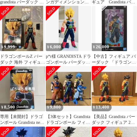
grandista バーダック フ
ンガディメンション
ギュア Grandista バー
ィギュア
ズ バーダック
ダック 外箱、台座な
し
9,999
6,000
26,000
¥
¥
¥
ドラゴンボールZ バー
p*r様 GRANDISTA ドラ
【中古】フィギュア バ
ダック 海外 フィギュア
ゴンボール バーダック
ーダック 「ドラゴンボ
Grandista nero
フィギュア 差し替えパ
ールZ」 GRANDISTA
マンガディメンション
ズ 海外限定
8,500
9,800
13,400
¥
¥
¥
専用【未開封】ドラゴ
【3体セット】Grandista
【美品】Grandista バー
ンボール Grandista nero
ドラゴンボール フィギ
ダック フィギュア 2体
バーダック
ュア
セット グランディスタ