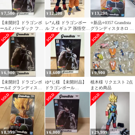
7,500
12,200
13,298
¥
¥
¥
【未開封】ドラゴンボ
レ*ん様 ドラゴンボー
⭐新品⭐0357 Grandista
ールZ バーダック フィ
ル フィギュア 孫悟空
グランディスタネロ バ
ギュア グランディスタ
バーダック グランデ
ーダック
ィスタ
6,900
8,600
9,900
¥
¥
¥
【未開封】ドラゴンボ
ゆ*じ様 【未開封品】
植木様 リクエスト 2点
ールZ グランディスタ
ドラゴンボール
まとめ商品
バーダック
Grandista バーダック
8,999
6,000
29,999
¥
¥
¥