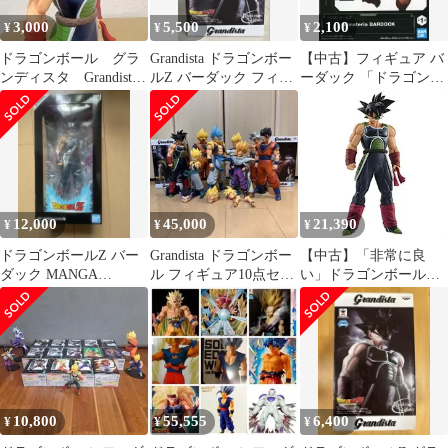
3,000
5,500
2,100
¥
¥
¥
ドラゴンボール グラ
Grandista ドラゴンボー
【中古】フィギュア バ
ンディスタ Grandista
ルZ バーダック フィギ
ーダック 「ドラゴンボ
バーダック
ュア
ールZ」 G×materia
BARDOCK
12,000
45,000
21,390
¥
¥
¥
ドラゴンボールZ バー
Grandista ドラゴンボー
【中古】「非常に良
ダック MANGA
ル フィギュア10点セッ
い」ドラゴンボールZ
DIMENSIONS 二次元彩
ト
Grandista Resolution of
色
Soldiers BARDUCK (バ
ーダック )
10,800
55,555
6,400
¥
¥
¥