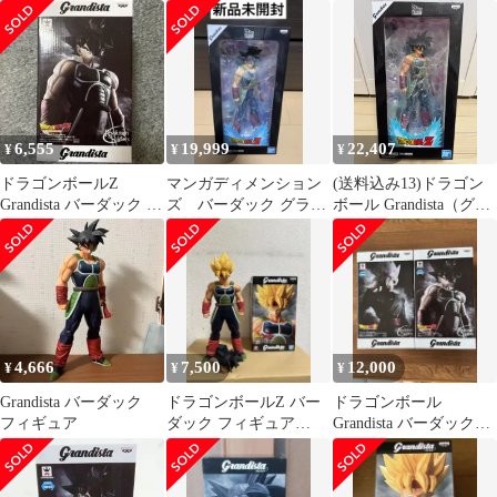
バーダック
セット
GRANDISTA マンガデ
ィメンションズ 海外限
定【14日以内発送】
6,555
19,999
22,407
¥
¥
¥
ドラゴンボールZ
マンガディメンション
(送料込み13)ドラゴン
Grandista バーダック フ
ズ バーダック グラン
ボール Grandista（グラ
ィギュア
ディスタ
ンディスタ） バーダッ
ク マンガバージョン
4,666
7,500
12,000
¥
¥
¥
Grandista バーダック
ドラゴンボールZ バー
ドラゴンボール
フィギュア
ダック フィギュア
Grandista バーダック
Grandista
ロゼ 2体セット