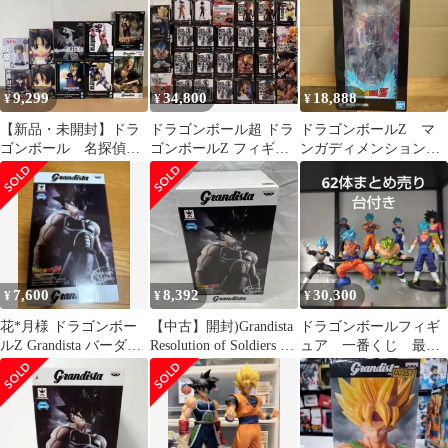
9,299
34,800
18,888
¥
¥
¥
【新品・未開封】ドラ
ドラゴンボール超 ドラ
ドラゴンボールZ マ
ゴンボール 名探偵コ
ゴンボールZ フィギュ
ンガディメンション
ナン 遊戯王 フィギ
ア まとめ売り 32個
ズ バーダック
ュアまとめ売り
7,600
8,392
30,300
¥
¥
¥
花*月様 ドラゴンボー
【中古】開封)Grandista
ドラゴンボールフィギ
ルZ Grandista バーダッ
Resolution of Soldiers ﾊﾞ
ュア 一番くじ 最高
ク
ーﾀﾞｯク[91]
レベルの決戦編 超孫
悟飯 他まとめ売り