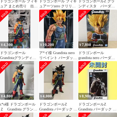
ドラゴンボール フィギ
ドラゴンボール フィギ
ドラゴンボールZ グラ
ュア まとめ売り 出
ュアーツzero クリリン
ンディスタ バーダッ
陣 Grandista 未開封
のことか など
ク
14点
4,300
10,200
7,800
¥
¥
¥
ドラゴンボール
ア*イ様 Grandista nero
ドラゴンボール
Grandistaグランディス
リペイント バーダック
grandista nero バーダッ
タバーダック
リペイント フィ
ク フィギュア
4,800
4,000
8,980
¥
¥
¥
c*o様 ドラゴンボール
ドラゴンボールZ
ドラゴンボールZ
Ｚ Grandista グランデ
Grandista バーダック フ
Grandista バーダック フ
ィスタ バーダック フ
ィギュア 箱あり
ィギュア グランディス