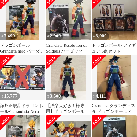
ィ
タ
7,490
2,000
3,900
¥
¥
¥
ドラゴンボール
Grandista Resolution of
ドラゴンボール フィギ
Grandista nero バーダッ
Soldiers バーダック
ュア 6点セット
ク フィギュア
15,777
3,500
4,111
¥
¥
¥
海外正規品ドラゴンボ
【洋楽大好き！様専
Grandista グランディス
ールZ Grandista Nero 新
用】ドラゴンボール
タ ドラゴンボール Z バ
品未開封 2点セット
grandista バーダック
ーダック