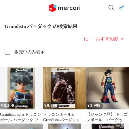
Grandista バーダック の検索結果
並び替え
販売中のみ表示
8,300
9,800
3,999
¥
¥
¥
Grandista nero ドラゴン
ドラゴンボールZ
【ジャンク品】 ドラゴ
ボール バーダック フィ
Grandista バーダック フ
ンボール バーダッ
ギュア
ィギュア
ク グランディスタ