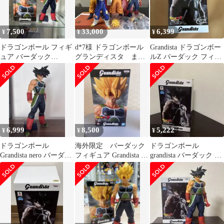
7,500
33,000
6,399
¥
¥
¥
ドラゴンボール フィギ
d*7様 ドラゴンボール
Grandista ドラゴンボー
ュア バーダック
グランディスタ まと
ルZ バーダック フィギ
grandista nero
め売り
ュア msp
6,999
8,500
5,222
¥
¥
¥
ドラゴンボール
海外限定 バーダック
ドラゴンボール
Grandista nero バーダッ
フィギュア Grandista ド
grandista バーダック フ
ク フィギュア
ラゴンボール
ィギュア