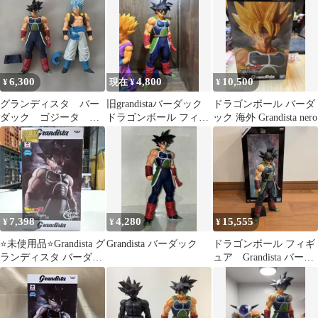
6,300
4,800
10,500
¥
現在 ¥
¥
グランディスタ バー
旧grandistaバーダック
ドラゴンボール バーダ
ダック ゴジータ フ
ドラゴンボール フィギ
ック 海外 Grandista nero
ィギュア
ュア
7,398
4,280
15,555
¥
¥
¥
⭐未使用品⭐Grandista グ
Grandista バーダック
ドラゴンボール フィギ
ランディスタ バーダッ
ュア Grandista バーダ
ク 0100
ック