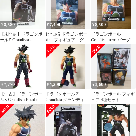
8,580
7,400
8,500
¥
¥
¥
【未開封】ドラゴンボ
ヒ*ロ様 ドラゴンボー
ドラゴンボール
ールZ Grandista -
ル フィギュア グラ
Grandista nero バーダッ
Resolution of Soldiers-
ンディスタネロ 超サ
ク
バーダック フィギュア
イヤ人バーダック
7,770
4,200
3,600
¥
¥
¥
【中古】ドラゴンボー
ドラゴンボールＺ
ドラゴンボール フィギ
ルZ Grandista Resolution
Grandista グランディス
ュア 4種セット
of Soldiers BARDUCK
タ バーダック フィギ
(バーダック )
ュア