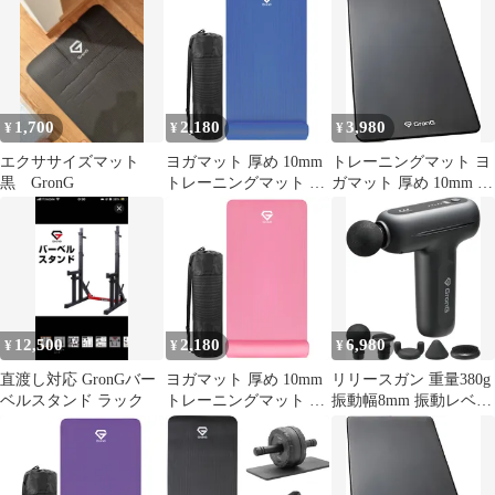
マット 180cm×60cm ブ
マット 180cm×60cm エ
マット 180cm×60cm グ
ラック GronG（グロン
メラルドグリーン
レー GronG（グロン
グ）
GronG（グロング）
グ）
1,700
2,180
3,980
¥
¥
¥
エクササイズマット
ヨガマット 厚め 10mm
トレーニングマット ヨ
黒 GronG
トレーニングマット ス
ガマット 厚め 10mm 大
トレッチマット 筋トレ
きめ 186cm×90cm 前田
マット 180cm×60cm デ
トレーナー監修 ストレ
ィープブルー
ッチマット 筋トレマッ
GronG（グロング）
ト 幅広 防音
GronG（グロング）
12,500
2,180
6,980
¥
¥
¥
直渡し対応 GronGバー
ヨガマット 厚め 10mm
リリースガン 重量380g
ベルスタンド ラック
トレーニングマット ス
振動幅8mm 振動レベル
トレッチマット 筋トレ
5段階 ヘッド形状5種類
マット 180cm×60cm ピ
静音設計 Type-C充電
ンク GronG（グロン
GronG（グロング）
グ）