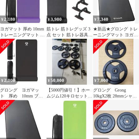
2,180
3,980
7,340
¥
¥
¥
ヨガマット 厚め 10mm
筋トレ 筋トレグッズ 3
★新品★グロング トレ
トレーニングマット ス
点 セット 筋トレ器具
ーニングマット ヨガマ
トレッチマット 筋トレ
ヨガマット 10mm 腹筋
ット 厚め 10mm 大きめ
マット 180cm×60cm ベ
ローラー プッシュアッ
186cm×90cm 前田トレ
リーパープル
プバー GronG（グロン
ーナー監修 ストレッチ
GronG（グロング）
グ）
マット 筋トレマット 幅
広 防音 dd031bfc
2,000
50,000
7,000
¥
¥
¥
グロング ヨガマッ
【5000円値引！】ホー
グロング Grong
ト 厚め 10mm ブラ
ムジム120キロセットシ
10kgX2枚 28mmシャフ
ック 180cm×60cm
ャフト2本付き
ト用 バーベルプレー
ト