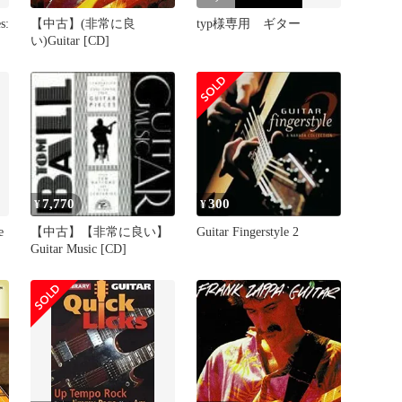
s:
【中古】(非常に良
typ様専用 ギター
い)Guitar [CD]
7,770
300
¥
¥
e
【中古】【非常に良い】
Guitar Fingerstyle 2
Guitar Music [CD]