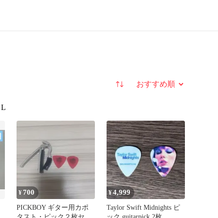
並び替え
L
700
4,999
¥
¥
PICKBOY ギター用カポ
Taylor Swift Midnights ピ
タスト・ピック２枚セッ
ック guitarpick 2枚