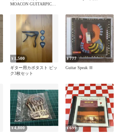
MOACON GUITARPICK
CHARM テヒョン
1,500
777
¥
¥
ギター用カポタスト ピッ
Guitar Speak Ⅲ
ク3枚セット
4,800
699
¥
¥