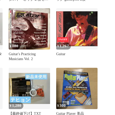
ト(新品)
5%OFF
880
1,267
¥
¥
タ
Guitar's Practicing
Guitar
Musicians Vol. 2
1,280
300
¥
¥
【最終値下げ】TXT
Guitar Player 美品