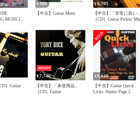
300
6,705
¥
¥
 THE
【中古】Guitar Music
【中古】「非常に良い
NG MUSICIAN
［CD］Guitar Pickin' Ma
7
10%OFF
7,740
8,848
¥
¥
］Guitar
【中古】「未使用品」
【中古】Guitar Quick
［CD］Guitar
Licks: Jimmy Page 2
[DVD]