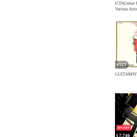
(CD)Guitar 
Various Artis
523
¥
GUITARH
10%OFF
7,740
¥