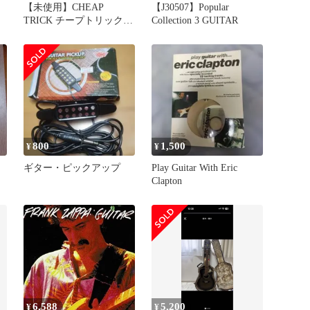
【未使用】CHEAP
【J30507】Popular
TRICK チープトリック
Collection 3 GUITAR
ギター型 キーホルダー
未開封
800
1,500
¥
¥
ギター・ピックアップ
Play Guitar With Eric
N
Clapton
6,588
5,200
¥
¥