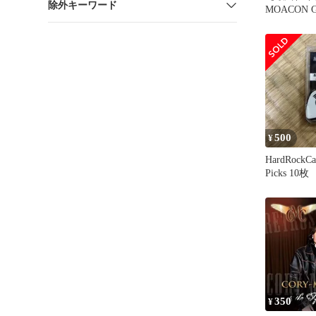
除外キーワード
MOACON G
CHARM
500
¥
HardRockCa
Picks 10枚
350
¥