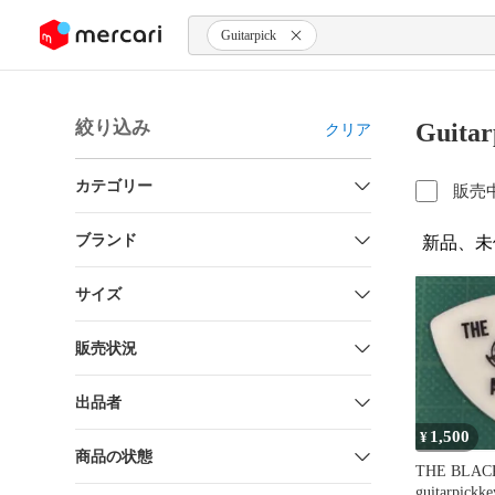
ンツにスキップ
Guitarpick
絞り込み
Guit
クリア
カテゴリー
販売
ブランド
新品、未
サイズ
販売状況
出品者
1,500
¥
商品の状態
THE BLAC
guitarpic