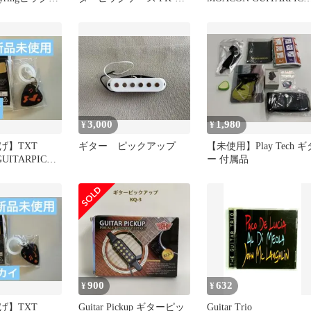
40R/S シルバー ティアド
CHARM ヨンジュン
ロップス型 1個入り 散ら
ばりやすいピックをまと
める必需品
3,000
1,980
¥
¥
げ】TXT
ギター ピックアップ
【未使用】Play Tech ギ
UITARPICK
ー 付属品
スビン
900
632
¥
¥
げ】TXT
Guitar Pickup ギターピッ
Guitar Trio