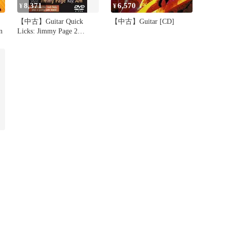
8,371
6,570
¥
¥
」
【中古】Guitar Quick
【中古】Guitar [CD]
n
Licks: Jimmy Page 2
[DVD] [Import]