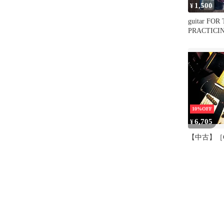
1,500
¥
guitar FOR
PRACTICI
October 198
10%OFF
6,705
¥
【中古】［CD