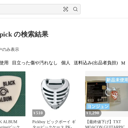
arpick の検索結果
中のみ表示
使用
目立った傷や汚れなし
個人
送料込み(出品者負担)
M
510
1,290
¥
¥
K ALBUM
Pickboy ピックボーイ ギ
【最終値下げ】TXT
kkeyringピックの
ターピックケース PK-
MOACON GUITARPICK