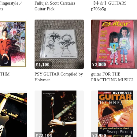
Fingerstyle／
Fallujah Scott Carstairs
【中古】GUITARS
ts
Guitar Pick
p706p5g
1,100
2,000
¥
¥
YTHM
PSY GUITAR Compiled by
guitar FOR THE
Holymen
PRACTICING MUSICIA
April 1989
72,106
3,980
¥
¥