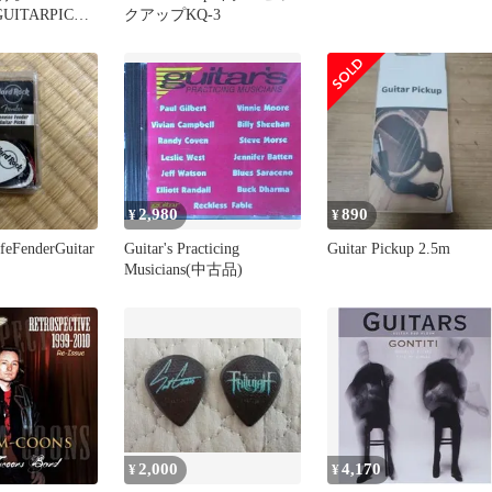
UITARPICK
クアップKQ-3
ヒュニンカイ
2,980
890
¥
¥
feFenderGuitar
Guitar's Practicing
Guitar Pickup 2.5m
Musicians(中古品)
2,000
4,170
¥
¥