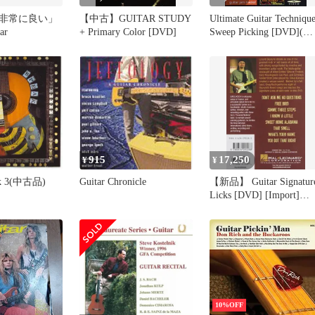
非常に良い」
【中古】GUITAR STUDY
Ultimate Guitar Technique
ar
+ Primary Color [DVD]
Sweep Picking [DVD](中
古品)
915
17,250
¥
¥
eak 3(中古品)
Guitar Chronicle
【新品】 Guitar Signatur
Licks [DVD] [Import]
wwzq1cm
10%OFF