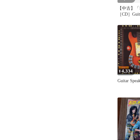
【中古】「
［CD］Guit
4,334
¥
Guitar Sp