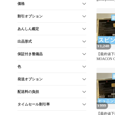
価格
み
割引オプション
あんしん鑑定
出品形式
1,240
¥
保証付き整備品
【最終値下
MOACON G
CHARM 
色
発送オプション
配送料の負担
タイムセール割引率
999
¥
【最終値下