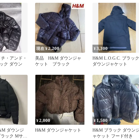
2,200
3,300
現在 ¥
¥
イチ・アンド・
美品 H&M ダウンジャ
H&M L.O.G.C. ブラッ
ック ダウン
ケット ブラック
ダウンジャケット
2,000
1,500
¥
¥
&M ダウンジ
H&M ダウンジャケット
H&M ブラック ダウン
ブラック Mサイ
ャケット フード付き