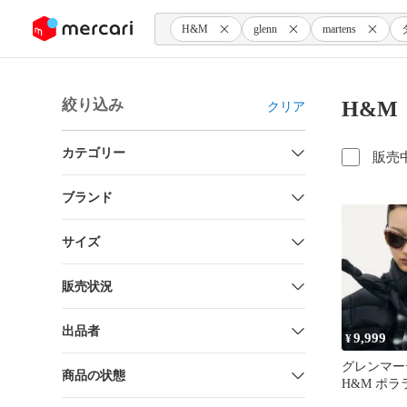
ンツにスキップ
H&M
glenn
martens
絞り込み
H&M 
クリア
カテゴリー
販売
ブランド
サイズ
販売状況
出品者
9,999
¥
グレンマー
商品の状態
H&M ポラ
グラス GL