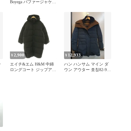
Boyega パファージャケッ
ト
2,900
12,933
¥
¥
ン
エイチ&エム H&M 中綿
ハン ハンサム マイン ダ
ロングコート ジップアッ
ウン アウター 호칭82-94-
プ フード アウター M 黒
160
/HS ■MA