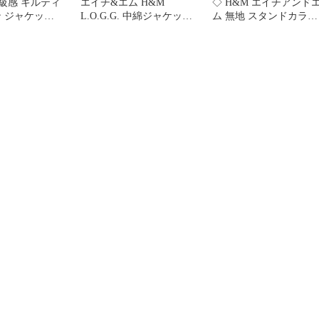
高級感 キルティ
エイチ&エム H&M
◇ H&M エイチアンド
ン ジャケット
L.O.G.G. 中綿ジャケット
ム 無地 スタンドカラー
スト 55
上着 34 青 ブルー スタン
フルジップ 長袖 中綿ジ
ドカラー 長袖 キルティ
ャケット サイズXS ブ
ング /CK11 ■ECB004
ック レディース E
【1310130047899】