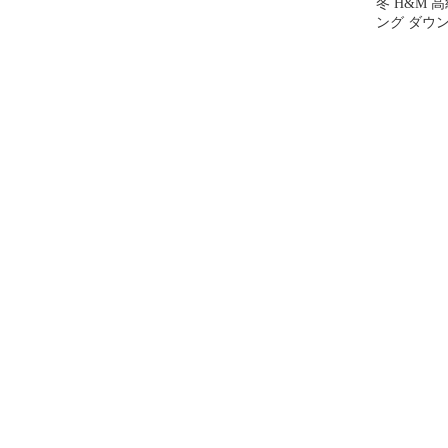
冬 H&M 
ング ダウ
状態良好 バ