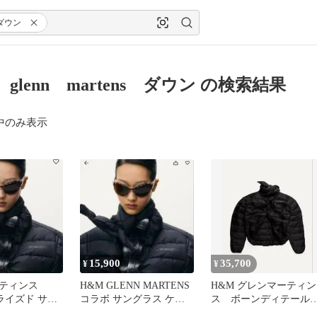
ダウン
glenn martens ダウン の検索結果
中のみ表示
15,900
35,700
¥
¥
ティンス
H&M GLENN MARTENS
H&M グレンマーティン
ライズド サン
コラボ サングラス ケー
ス ボーンディテール
ENN
ス付
ファージャケット