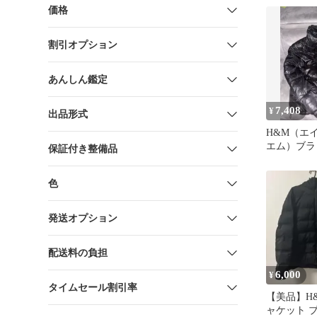
MARTENS
価格
割引オプション
あんしん鑑定
7,408
¥
出品形式
H&M（エ
エム）ブラ
保証付き整備品
色
発送オプション
配送料の負担
6,000
¥
タイムセール割引率
【美品】H
ャケット 