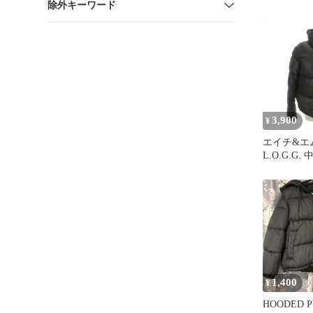
除外キーワード
ズ ドロー
3,900
¥
エイチ&エム
L.O.G.G
上着 34 
ンドカラー
/AH29 ■GY
1,400
¥
HOODED P