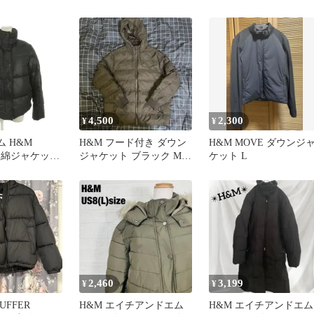
コード付き
4,500
2,300
¥
¥
 H&M
H&M フード付き ダウン
H&M MOVE ダウンジ
. 中綿ジャケット
ジャケット ブラック Mサ
ケット L
黒 ブラック スタ
イズ
 長袖 無地
99
2,460
3,199
¥
¥
UFFER
H&M エイチアンドエム
H&M エイチアンドエム