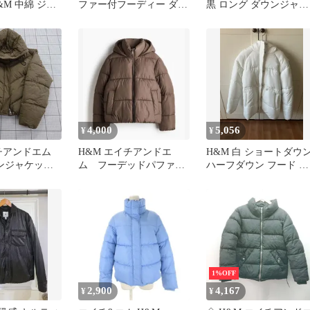
H&M 中綿 ジャ
ファー付フーディー ダウ
黒 ロング ダウンジャケ
ンジャケット 383
ット
4,000
5,056
¥
¥
イチアンドエム
H&M エイチアンドエ
H&M 白 ショートダウ
ウンジャケット
ム フーデッドパファー
ハーフダウン フード シ
Sサイズ レデ
ジャケット Sサイズ
ャーリング
15289】
1%OFF
2,900
4,167
¥
¥