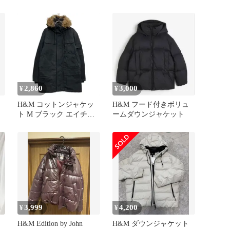
2,860
3,000
¥
¥
ャ
H&M コットンジャケッ
H&M フード付きボリュ
ト M ブラック エイチア
ームダウンジャケット
ンドエム 防寒 アウター
フルジップ 古着卸 アメ
リカ仕入 a611-5398
3,999
4,200
¥
¥
H&M Edition by John
H&M ダウンジャケット