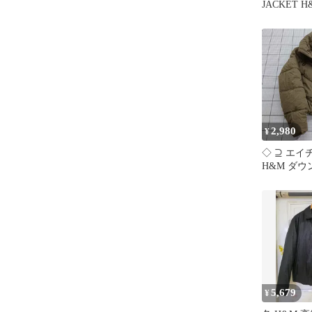
JACKET 
ケット
2,980
¥
◇ ⊇ エ
H&M ダ
カーキ系 X
ィース E
【15120200
5,679
¥